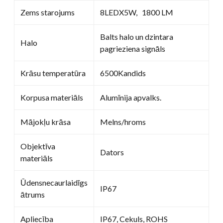
Zems starojums
8LEDX5W, 1800 LM
Balts halo un dzintara
Halo
pagrieziena signāls
Krāsu temperatūra
6500Kandids
Korpusa materiāls
Alumīnija apvalks.
Mājokļu krāsa
Melns/hroms
Objektīva
Dators
materiāls
Ūdensnecaurlaidīgs
IP67
ātrums
Apliecība
IP67, Cekuls, ROHS