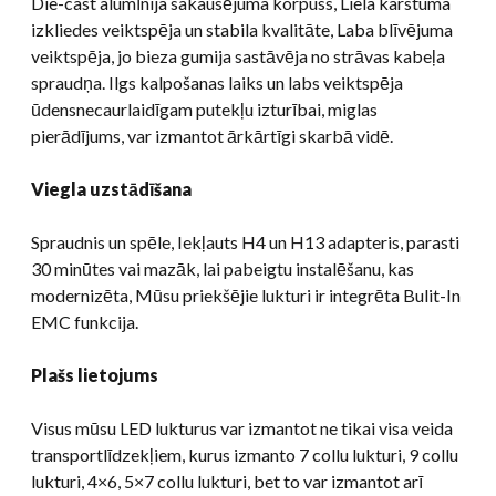
Die-cast alumīnija sakausējuma korpuss, Liela karstuma
izkliedes veiktspēja un stabila kvalitāte, Laba blīvējuma
veiktspēja, jo bieza gumija sastāvēja no strāvas kabeļa
spraudņa. Ilgs kalpošanas laiks un labs veiktspēja
ūdensnecaurlaidīgam putekļu izturībai, miglas
pierādījums, var izmantot ārkārtīgi skarbā vidē.
Viegla uzstādīšana
Spraudnis un spēle, Iekļauts H4 un H13 adapteris, parasti
30 minūtes vai mazāk, lai pabeigtu instalēšanu, kas
modernizēta, Mūsu priekšējie lukturi ir integrēta Bulit-In
EMC funkcija.
Plašs lietojums
Visus mūsu LED lukturus var izmantot ne tikai visa veida
transportlīdzekļiem, kurus izmanto 7 collu lukturi, 9 collu
lukturi, 4×6, 5×7 collu lukturi, bet to var izmantot arī