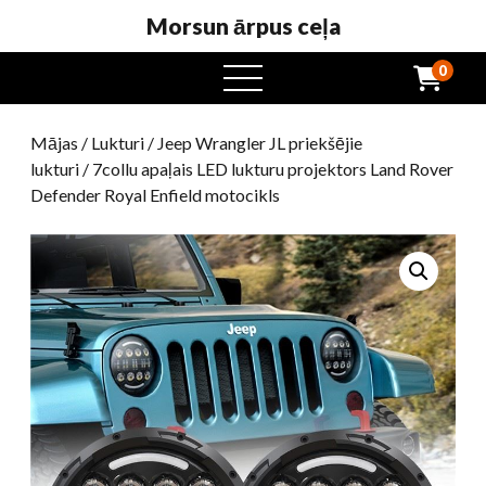
Morsun ārpus ceļa
0
atvērta
ēdienkarte
Mājas
/
Lukturi
/
Jeep Wrangler JL priekšējie
lukturi
/ 7collu apaļais LED lukturu projektors Land Rover
Defender Royal Enfield motocikls