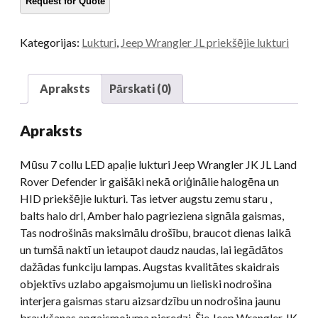
Land
Rover
Kategorijas:
Lukturi
,
Jeep Wrangler JL priekšējie lukturi
Defender
Royal
Enfield
Apraksts
Pārskati (0)
motocikls
daudzums
Apraksts
Mūsu 7 collu LED apaļie lukturi Jeep Wrangler JK JL Land
Rover Defender ir gaišāki nekā oriģinālie halogēna un
HID priekšējie lukturi. Tas ietver augstu zemu staru ,
balts halo drl, Amber halo pagrieziena signāla gaismas,
Tas nodrošinās maksimālu drošību, braucot dienas laikā
un tumšā naktī un ietaupot daudz naudas, lai iegādātos
dažādas funkciju lampas. Augstas kvalitātes skaidrais
objektīvs uzlabo apgaismojumu un lieliski nodrošina
interjera gaismas staru aizsardzību un nodrošina jaunu
braukšanas apgaismojuma pieredzi. Šie Jeep Wrangler JK