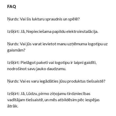
FAQ
Ņurds: Vai šis lukturu spraudnis un spēlē?
Izšķirt: Jā, Nepieciešama papildu elektroinstalācija.
Ņurds: Vai jūs varat ievietot manu uzņēmuma logotipu uz
gaismām?
Izšķirt: Pielāgot paketi vai logotipu ir laipni gaidīti,
nodrošinot savu jauko daudzumu.
Ņurds: Vai es varu iegādāties jūsu produktus tiešsaistē?
Izšķirt: Jā, Lūdzu, pirmo ziņojumu tirdzniecības
vadītājam tiešsaistē, un mēs atbildēsim pēc iespējas
ātrāk.