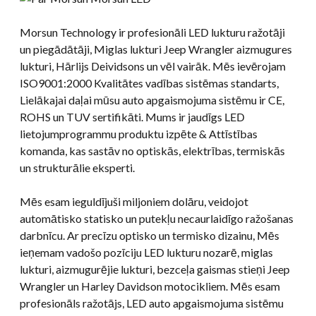
Morsun Technology ir profesionāli LED lukturu ražotāji
un piegādātāji, Miglas lukturi Jeep Wrangler aizmugures
lukturi, Hārlijs Deividsons un vēl vairāk. Mēs ievērojam
ISO9001:2000 Kvalitātes vadības sistēmas standarts,
Lielākajai daļai mūsu auto apgaismojuma sistēmu ir CE,
ROHS un TUV sertifikāti. Mums ir jaudīgs LED
lietojumprogrammu produktu izpēte & Attīstības
komanda, kas sastāv no optiskās, elektrības, termiskās
un strukturālie eksperti.
Mēs esam ieguldījuši miljoniem dolāru, veidojot
automātisko statisko un putekļu necaurlaidīgo ražošanas
darbnīcu. Ar precīzu optisko un termisko dizainu, Mēs
ieņemam vadošo pozīciju LED lukturu nozarē, miglas
lukturi, aizmugurējie lukturi, bezceļa gaismas stieņi Jeep
Wrangler un Harley Davidson motocikliem. Mēs esam
profesionāls ražotājs, LED auto apgaismojuma sistēmu