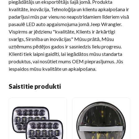
piegādātājs un eksportētājs šajā jomā. Produkta
kvalitāte, inovācija, Tehnoloģija un klientu apkalpošana ir
padarījusi mūs par vienu no neapstrīdamiem līderiem visā
pasaulē LED auto apgaismojuma jomā Jeep Wrangler.
Vispirms ar jēdzienu "kvalitāte, Klients ir ārkārtīgi
svarīgs, Sirsnība un inovācijas" Mūsu prātā, Mūsu
uzņēmums pēdējos gados ir sasniedzis lielu progresu.
Klienti tiek laipni gaidīti, lai iegādātos mūsu standarta
produktus, vai nosūtiet mums OEM pieprasījumus. Jūs
iespaidos mūsu kvalitāte un apkalpošana.
Saistītie produkti