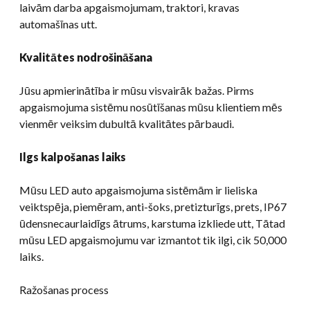
laivām darba apgaismojumam, traktori, kravas
automašīnas utt.
Kvalitātes nodrošināšana
Jūsu apmierinātība ir mūsu visvairāk bažas. Pirms
apgaismojuma sistēmu nosūtīšanas mūsu klientiem mēs
vienmēr veiksim dubultā kvalitātes pārbaudi.
Ilgs kalpošanas laiks
Mūsu LED auto apgaismojuma sistēmām ir lieliska
veiktspēja, piemēram, anti-šoks, pretizturīgs, prets, IP67
ūdensnecaurlaidīgs ātrums, karstuma izkliede utt, Tātad
mūsu LED apgaismojumu var izmantot tik ilgi, cik 50,000
laiks.
Ražošanas process