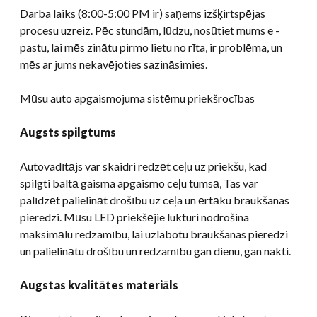
Darba laiks (8:00-5:00 PM ir) saņems izšķirtspējas
procesu uzreiz. Pēc stundām, lūdzu, nosūtiet mums e -
pastu, lai mēs zinātu pirmo lietu no rīta, ir problēma, un
mēs ar jums nekavējoties sazināsimies.
Mūsu auto apgaismojuma sistēmu priekšrocības
Augsts spilgtums
Autovadītājs var skaidri redzēt ceļu uz priekšu, kad
spilgti baltā gaisma apgaismo ceļu tumsā, Tas var
palīdzēt palielināt drošību uz ceļa un ērtāku braukšanas
pieredzi. Mūsu LED priekšējie lukturi nodrošina
maksimālu redzamību, lai uzlabotu braukšanas pieredzi
un palielinātu drošību un redzamību gan dienu, gan nakti.
Augstas kvalitātes materiāls