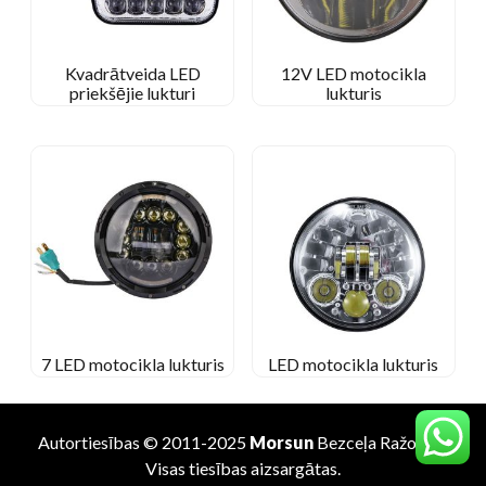
Kvadrātveida LED
12V LED motocikla
priekšējie lukturi
lukturis
7 LED motocikla lukturis
LED motocikla lukturis
Autortiesības © 2011-2025
Morsun
Bezceļa
Ražotājs
.
Visas tiesības aizsargātas.