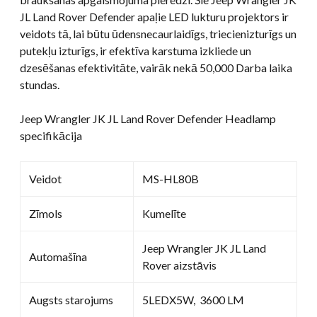
JL Land Rover Defender apaļie LED lukturu projektors ir
veidots tā, lai būtu ūdensnecaurlaidīgs, triecienizturīgs un
putekļu izturīgs, ir efektīva karstuma izkliede un
dzesēšanas efektivitāte, vairāk nekā 50,000 Darba laika
stundas.
Jeep Wrangler JK JL Land Rover Defender Headlamp
specifikācija
Veidot
MS-HL80B
Zīmols
Kumelīte
Jeep Wrangler JK JL Land
Automašīna
Rover aizstāvis
Augsts starojums
5LEDX5W, 3600 LM