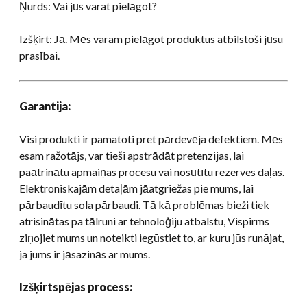
Ņurds: Vai jūs varat pielāgot?
Izšķirt: Jā. Mēs varam pielāgot produktus atbilstoši jūsu
prasībai.
Garantija:
Visi produkti ir pamatoti pret pārdevēja defektiem. Mēs
esam ražotājs, var tieši apstrādāt pretenzijas, lai
paātrinātu apmaiņas procesu vai nosūtītu rezerves daļas.
Elektroniskajām detaļām jāatgriežas pie mums, lai
pārbaudītu sola pārbaudi. Tā kā problēmas bieži tiek
atrisinātas pa tālruni ar tehnoloģiju atbalstu, Vispirms
ziņojiet mums un noteikti iegūstiet to, ar kuru jūs runājat,
ja jums ir jāsazinās ar mums.
Izšķirtspējas process: