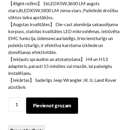
【4light režīmi】 16LEDX5W,3600 LM augsts
stars,8LEDX5W,1800 LM zema stars, Palielināt drošību
sliktos laika apstākļos.
【Augstas kvalitātes】 Die-cast alumīnija sakausējuma
korpuss, stabilas kvalitātes LED mikroshēmas, Iebūvēta
EMC funkcija, ūdensnecaurlaidīgs, triecienizturīgs un
putekļu izturīgs, ir efektīva karstuma izkliede un
dzesēšanas efektivitāte.
【Iekļauts spraudnis un atskaņošana】 H4 un H13
adapteris, parasti 15 minūtes vai mazāk, lai pabeigtu
instalēšanu.
【Iekārtas】 Saderīgs Jeep Wrangler JK JL Land Rover
aizstāvis
7collu
Pievienot grozam
apaļais
LED
lukturu
projektors