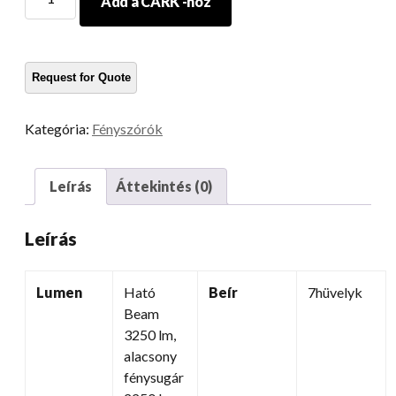
Add a CARK -hoz
új
dizájn
a
Hummer
számára
7
Kategória:
Fényszórók
RGB
projektor
fényszóró
Leírás
Áttekintés (0)
mennyiség
Leírás
Lumen
Ható
Beír
7hüvelyk
Beam
3250 lm,
alacsony
fénysugár