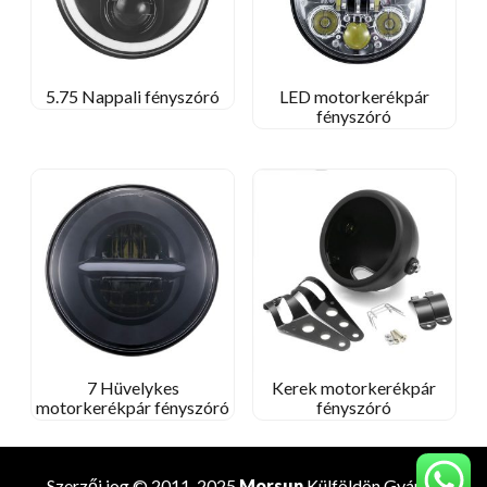
5.75 Nappali fényszóró
LED motorkerékpár
fényszóró
7 Hüvelykes
Kerek motorkerékpár
motorkerékpár fényszóró
fényszóró
Szerzői jog © 2011-2025
Morsun
Külföldön
Gyártó
.