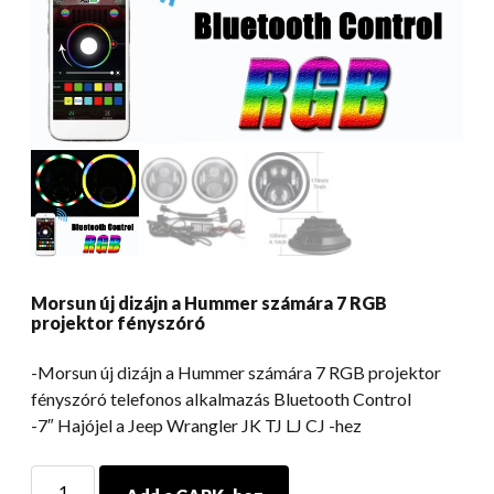
Morsun új dizájn a Hummer számára 7 RGB
projektor fényszóró
-Morsun új dizájn a Hummer számára 7 RGB projektor
fényszóró telefonos alkalmazás Bluetooth Control
-7″ Hajójel a Jeep Wrangler JK TJ LJ CJ -hez
Morsun