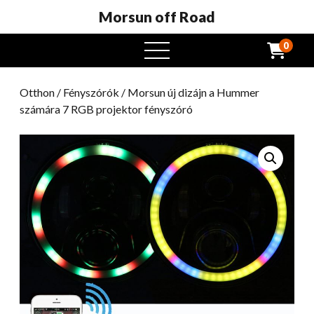
Morsun off Road
0
Nyissa
meg
a
Otthon
/
Fényszórók
/ Morsun új dizájn a Hummer
menüt
számára 7 RGB projektor fényszóró