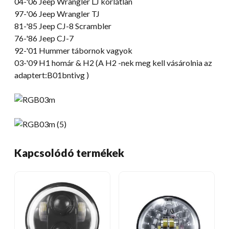
04-'06 Jeep Wrangler LJ korlátlan
97-'06 Jeep Wrangler TJ
81-
'85 Jeep CJ-8 Scrambler
76-
'86 Jeep CJ-7
92-'01 Hummer tábornok vagyok
03-'09 H1 homár & H2 (A H2 -nek meg kell vásárolnia az
adaptert:B01bntivg )
Kapcsolódó termékek