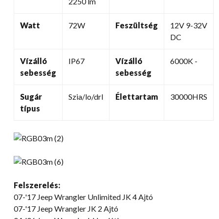
2250 lm
Watt
72W
Feszültség
12V 9-32V
DC
Vízálló
IP67
Vízálló
6000K -
sebesség
sebesség
Sugár
Szia/lo/drl
Élettartam
30000HRS
típus
Felszerelés:
07-
'17 Jeep Wrangler Unlimited JK
4 Ajtó
07-
'17 Jeep Wrangler JK
2 Ajtó