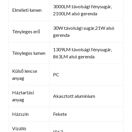
3000LM távolsági fénysugár,
Elméleti lumen
2100LM alsó gerenda
30W távolsági sugár,21W alsó
Tényleges erő
gerenda
1309LM távolsági fénysugár,
Tényleges lumen
863LM alsó gerenda
Külső lencse
PC
anyag
Háztartási
Akasztott alumínium
anyag
Házszín
Fekete
Vízálló
IP67