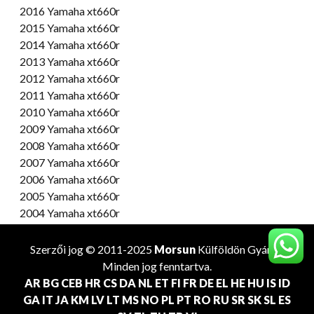
2016 Yamaha xt660r
2015 Yamaha xt660r
2014 Yamaha xt660r
2013 Yamaha xt660r
2012 Yamaha xt660r
2011 Yamaha xt660r
2010 Yamaha xt660r
2009 Yamaha xt660r
2008 Yamaha xt660r
2007 Yamaha xt660r
2006 Yamaha xt660r
2005 Yamaha xt660r
2004 Yamaha xt660r
Szerzői jog © 2011-2025
Morsun
Külföldön
Gyártó
.
Minden jog fenntartva.
AR
BG
CEB
HR
CS
DA
NL
ET
FI
FR
DE
EL
HE
HU
IS
ID
GA
IT
JA
KM
LV
LT
MS
NO
PL
PT
RO
RU
SR
SK
SL
ES