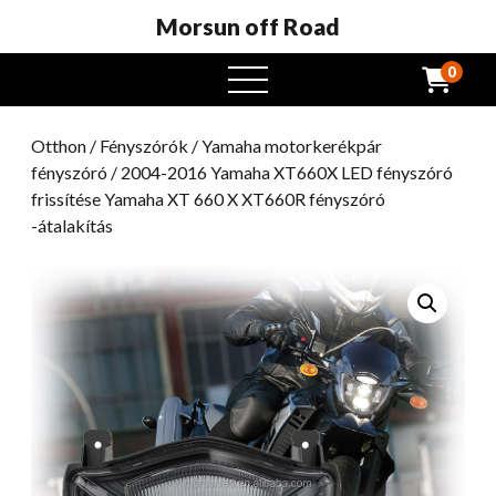
Morsun off Road
0
Nyissa
meg
a
Otthon
/
Fényszórók
/
Yamaha motorkerékpár
menüt
fényszóró
/ 2004-2016 Yamaha XT660X LED fényszóró
frissítése Yamaha XT 660 X XT660R fényszóró
-átalakítás