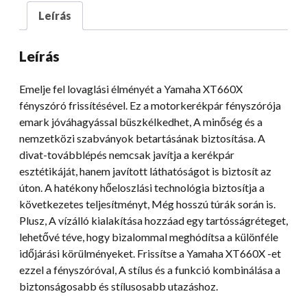
X
Leírás
XT660R
fényszóró
Leírás
-átalakítás
mennyiség
Emelje fel lovaglási élményét a Yamaha XT660X
fényszóró frissítésével. Ez a motorkerékpár fényszórója
emark jóváhagyással büszkélkedhet, A minőség és a
nemzetközi szabványok betartásának biztosítása. A
divat-továbblépés nemcsak javítja a kerékpár
esztétikáját, hanem javított láthatóságot is biztosít az
úton. A hatékony hőeloszlási technológia biztosítja a
következetes teljesítményt, Még hosszú túrák során is.
Plusz, A vízálló kialakítása hozzáad egy tartósságréteget,
lehetővé téve, hogy bizalommal meghódítsa a különféle
időjárási körülményeket. Frissítse a Yamaha XT660X -et
ezzel a fényszóróval, A stílus és a funkció kombinálása a
biztonságosabb és stílusosabb utazáshoz.