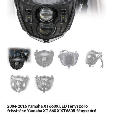
2004-2016 Yamaha XT660X LED fényszóró
frissítése Yamaha XT 660 X XT660R fényszóró