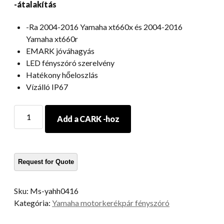
-átalakítás
-Ra 2004-2016 Yamaha xt660x és 2004-2016
Yamaha xt660r
EMARK jóváhagyás
LED fényszóró szerelvény
Hatékony hőeloszlás
Vízálló IP67
2004-
Add a CARK -hoz
2016
Yamaha
XT660X
LED
fényszóró
frissítése
Sku:
Ms-yahh0416
Yamaha
Kategória:
Yamaha motorkerékpár fényszóró
XT
660