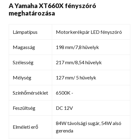
A Yamaha XT660X fényszóró
meghatározása
Lámpatípus
Motorkerékpár LED fényszóró
Magasság
198 mm/7,8 hüvelyk
Szélesség
217 mm/8,54 hüvelyk
Mélység
127 mm/ 5 hüvelyk
Színhőmérséklet
6500K -
Feszültség
DC 12V
84W távolsági sugár, 54W alsó
Elméleti erő
gerenda