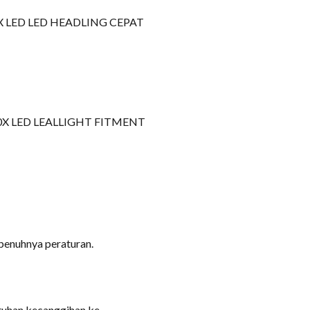
penuhnya peraturan.
tuhan kecanggihan ke