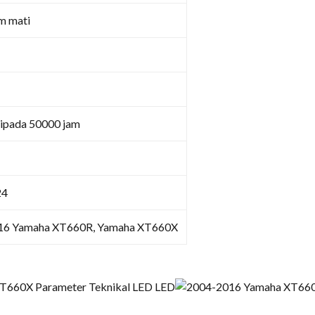
m mati
ripada 50000 jam
24
16 Yamaha XT660R, Yamaha XT660X