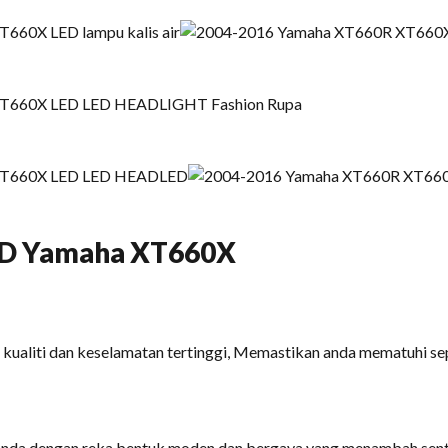
 LED Yamaha XT660X
kualiti dan keselamatan tertinggi, Memastikan anda mematuhi se
 anda dengan reka bentuk moden dan bergaya yang menambah sen