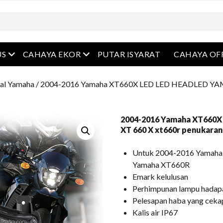
Buka menu
Buka menu
US
CAHAYA EKOR
PUTAR ISYARAT
CAHAYA OF
al Yamaha
/ 2004-2016 Yamaha XT660X LED LED HEADLED YA
2004-2016 Yamaha XT660
XT 660 X xt660r penukara
Untuk 2004-2016 Yamaha
Yamaha XT660R
Emark kelulusan
Perhimpunan lampu hadapa
Pelesapan haba yang ceka
Kalis air IP67