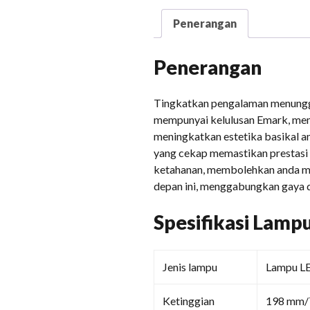
Penerangan
Penerangan
Tingkatkan pengalaman menungg
mempunyai kelulusan Emark, mem
meningkatkan estetika basikal an
yang cekap memastikan prestasi y
ketahanan, membolehkan anda m
depan ini, menggabungkan gaya da
Spesifikasi Lam
Jenis lampu
Lampu L
Ketinggian
198 mm/7