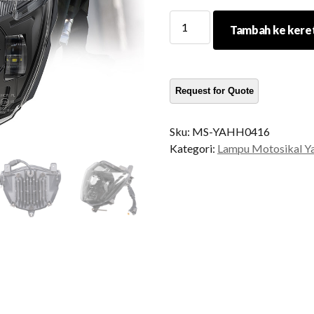
2004-
Tambah ke kere
2016
Yamaha
XT660X
LED
LED
HEADLED
Sku:
MS-YAHH0416
YAMAHA
Kategori:
Lampu Motosikal Y
XT
660
X
xt660r
penukaran
lampu
depan
kuantiti