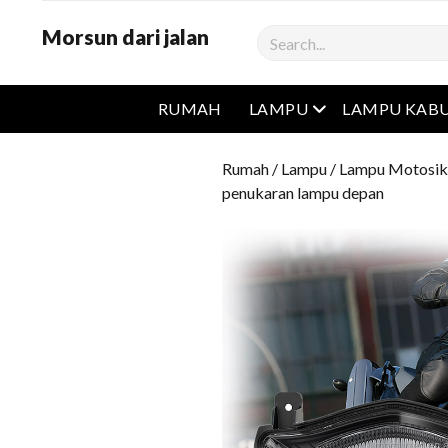
Morsun dari jalan
Cari
Buka menu
RUMAH
LAMPU
LAMPU KAB
Rumah
/
Lampu
/
Lampu Motosik
penukaran lampu depan