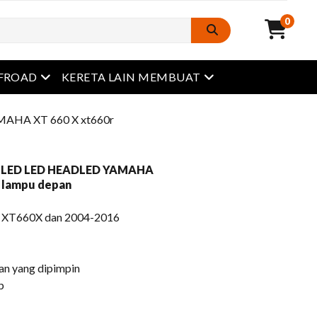
0
Buka menu
Buka menu
FROAD
KERETA LAIN MEMBUAT
MAHA XT 660 X xt660r
X LED LED HEADLED YAMAHA
n lampu depan
 XT660X dan 2004-2016
n yang dipimpin
p