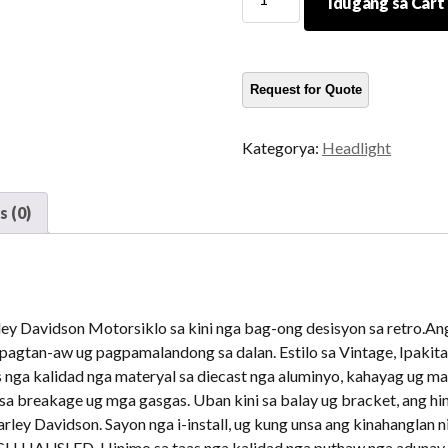
Idugang sa Cart
Pulgada
hauslight
pabalay
sa
mga
gamit
Kategorya:
Headlight
sa
motorsiklo
sa
 (0)
bracket
kadaghanon
y Davidson Motorsiklo sa kini nga bag-ong desisyon sa retro.An
gtan-aw ug pagpamalandong sa dalan. Estilo sa Vintage, Ipakit
s nga kalidad nga materyal sa diecast nga aluminyo, kahayag ug ma
 sa breakage ug mga gasgas. Uban kini sa balay ug bracket, ang hin
ley Davidson. Sayon nga i-install, ug kung unsa ang kinahanglan
HAUSLED, Hinimo sa taas nga kalidad nga puthaw nga adunay usa