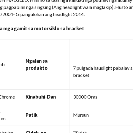
b ug pagpabilin nga singsing (Ang headlight wala maglakip) .Hus
0 2004- Gipangulohan ang headlight 2014.
sa mga gamit sa motorsiklo sa bracket
Ngalan sa
bb
produkto
7 pulgada hauslight pabalay 
bracket
 Chrome
Kinabuhi-Dan
30000 Oras
t
Patik
Mursun
num
 bulan
Gidak-on
7Pulch