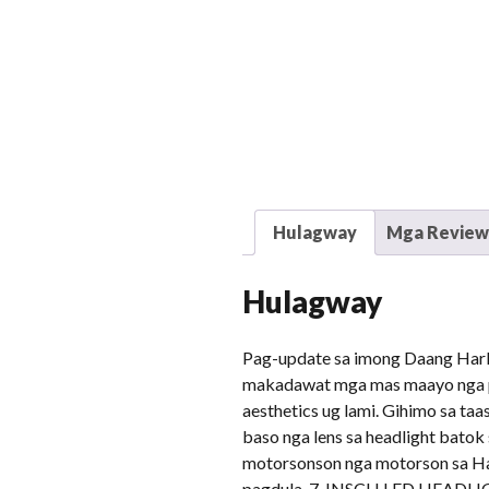
Hulagway
Mga Reviews
Hulagway
Pag-update sa imong Daang Harle
makadawat mga mas maayo nga pa
aesthetics ug lami. Gihimo sa taa
baso nga lens sa headlight batok
motorsonson nga motorson sa Har
pagdula. 7-INSCH LED HEADLIGH 