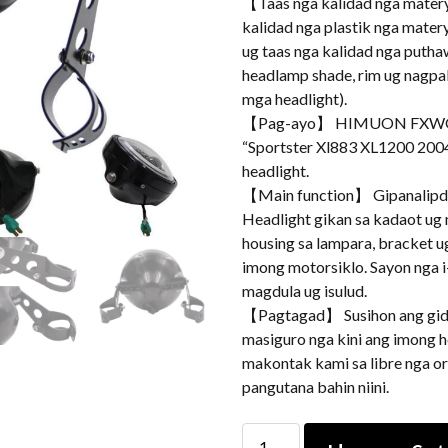
【Taas nga kalidad nga matery
kalidad nga plastik nga mater
ug taas nga kalidad nga putha
headlamp shade, rim ug nagpabi
mga headlight).
【Pag-ayo】 HIMUON FXWG, 
“Sportster Xl883 XL1200 200
headlight.
【Main function】 Gipanalipda
Headlight gikan sa kadaot ug
housing sa lampara, bracket ug
imong motorsiklo. Sayon nga i
magdula ug isulud.
【Pagtagad】 Susihon ang gid
masiguro nga kini ang imong 
makontak kami sa libre nga o
pangutana bahin niini.
7