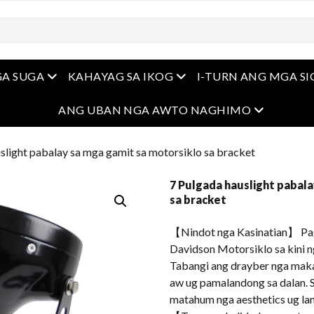
Open Menu
Open Menu
A SUGA
KAHAYAG SA IKOG
I-TURN ANG MGA S
Open Men
ANG UBAN NGA AWTO NAGHIMO
slight pabalay sa mga gamit sa motorsiklo sa bracket
7 Pulgada hauslight pabala
sa bracket
【Nindot nga Kasinatian】 Pa
Davidson Motorsiklo sa kini n
Tabangi ang drayber nga mak
aw ug pamalandong sa dalan. S
matahum nga aesthetics ug lam