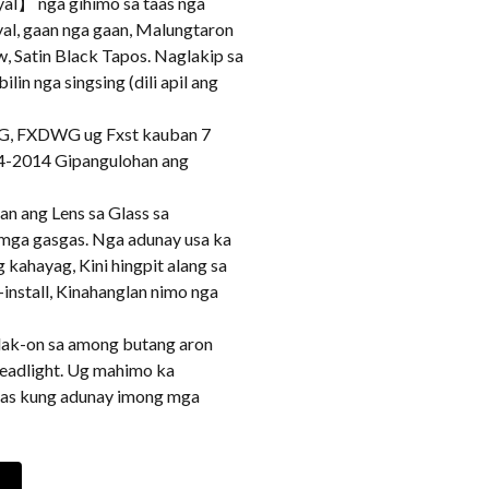
al】 nga gihimo sa taas nga
yal, gaan nga gaan, Malungtaron
w, Satin Black Tapos. Naglakip sa
lin nga singsing (dili apil ang
FXDWG ug Fxst kauban 7
4-2014 Gipangulohan ang
n ang Lens sa Glass sa
 mga gasgas. Nga adunay usa ka
 kahayag, Kini hingpit alang sa
-install, Kinahanglan nimo nga
ak-on sa among butang aron
headlight. Ug mahimo ka
ras kung adunay imong mga