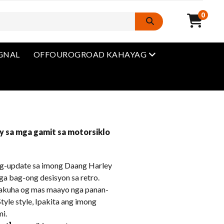
0
Open Menu
IGNAL
OFFOUROGROAD KAHAYAG
u
y sa mga gamit sa motorsiklo
g-update sa imong Daang Harley
ga bag-ong desisyon sa retro.
akuha og mas maayo nga panan-
tyle style, Ipakita ang imong
i.