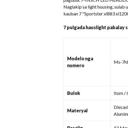
Naglakip sa light housing, sula
kauban 7 "Sportster xl883 xl120
7 pulgada hauslight pabalay 
Modelo nga
Ms-7h
numero
Bulok
Itom /
Diecas
Materyal
Alumi
Pasalig
12 Mga