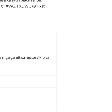
to ang FXWG, FXDWG ug Fxst
sa mga gamit sa motorsiklo sa