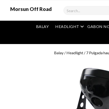
Morsun Off Road
Mangita
Open Menu
BALAY
HEADLIGHT
GABON NG
Balay
/
Headlight
/ 7 Pulgada hau