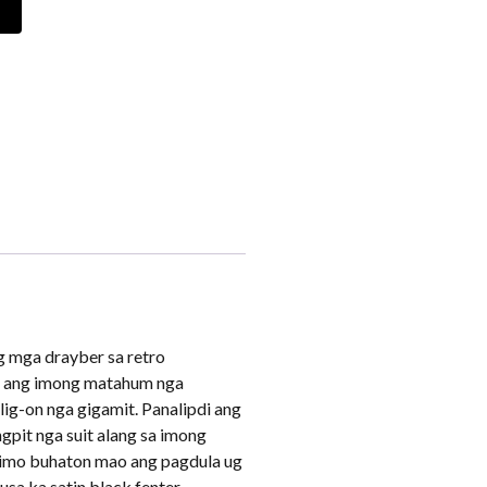
g mga drayber sa retro
a ang imong matahum nga
lig-on nga gigamit. Panalipdi ang
gpit nga suit alang sa imong
 nimo buhaton mao ang pagdula ug
 ka satin black fenter.