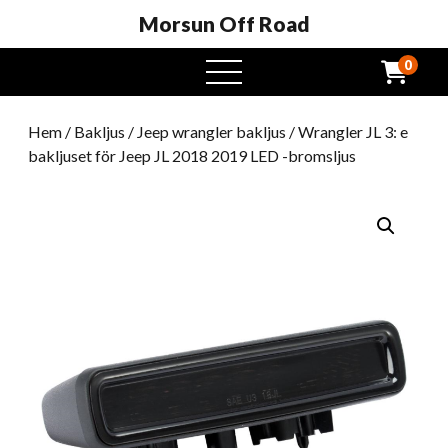
Morsun Off Road
0
öppna
meny
Hem
/
Bakljus
/
Jeep wrangler bakljus
/ Wrangler JL 3: e
bakljuset för Jeep JL 2018 2019 LED -bromsljus