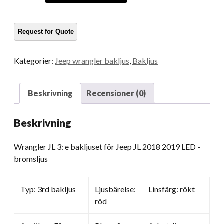
3:
e
bakljuset
för
Jeep
Kategorier:
Jeep wrangler bakljus
,
Bakljus
JL
2018
2019
Beskrivning
Recensioner (0)
LED
-
Beskrivning
bromsljus
kvantitet
Wrangler JL 3: e bakljuset för Jeep JL 2018 2019 LED -
bromsljus
Typ: 3rd bakljus
Ljusbärelse:
Linsfärg: rökt
röd