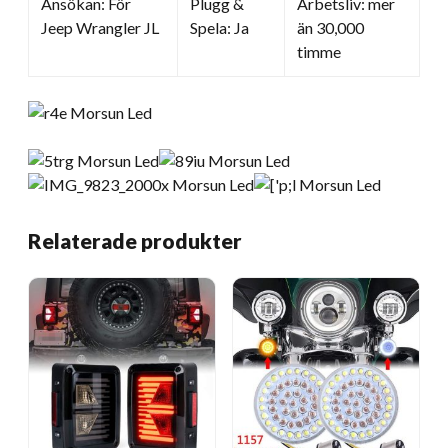
Ansökan: För
Plugg &
Arbetsliv: mer
Jeep Wrangler JL
Spela: Ja
än 30,000
timme
Relaterade produkter