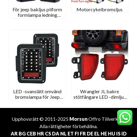
För jeep bakljus pilform
Motorcykelbromsljus
formlampa ledning
bakåt/sväng/löpning/broms
bakljus bil LED bakljus
LED -svanslätt omvänd
Wrangler JL bakre
bromslampa för Jeep
stötfångare LED -dimljus
Wrangler 2007+ Fordon
för Jeep Wrangler JL 2018
Upphovsrätt © 2011-2025
Morsun
Offro
Tillverkare
.
Alla rättigheter förbehållna.
AR
BG
CEB
HR
CS
DA
NL
ET
FI
FR
DE
EL
HE
HU
IS
ID