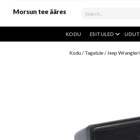
Morsun tee ääres
Otsima
avatud m
KODU
ESITULED
UDUT
Kodu
/
Tagatule
/
Jeep Wrangleri