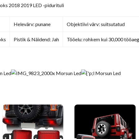
jaoks 2018 2019 LED -pidurituli
Helevärv: punane
Objektiivi värv: suitsutatud
oks
Pistik & Näidend: Jah
Tööelu: rohkem kui 30,000 tööae