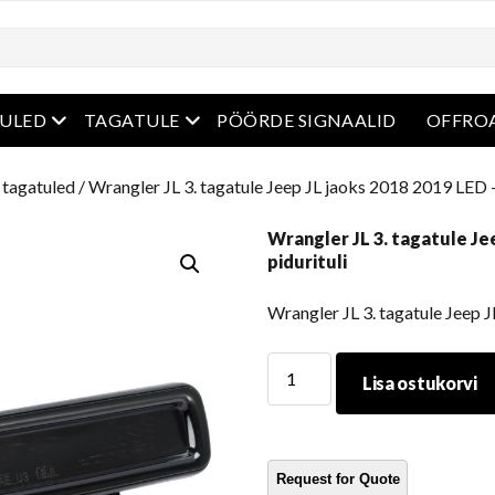
enüü
avatud menüü
avatud menüü
ULED
TAGATULE
PÖÖRDE SIGNAALID
OFFROA
 tagatuled
/ Wrangler JL 3. tagatule Jeep JL jaoks 2018 2019 LED -
Wrangler JL 3. tagatule Jee
pidurituli
Wrangler JL 3. tagatule Jeep J
Wrangler
Lisa ostukorvi
JL
3.
tagatule
Jeep