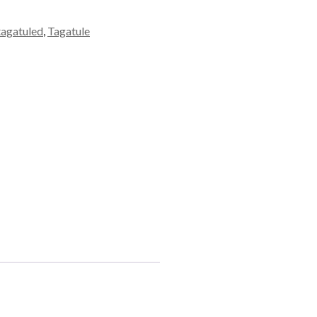
tagatuled
,
Tagatule