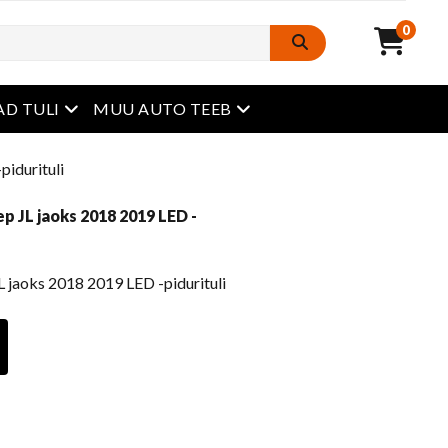
0
avatud menüü
avatud menüü
D TULI
MUU AUTO TEEB
pidurituli
p JL jaoks 2018 2019 LED -
L jaoks 2018 2019 LED -pidurituli