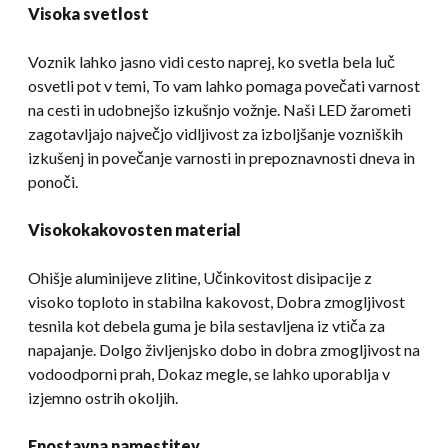
Visoka svetlost
Voznik lahko jasno vidi cesto naprej, ko svetla bela luč
osvetli pot v temi, To vam lahko pomaga povečati varnost
na cesti in udobnejšo izkušnjo vožnje. Naši LED žarometi
zagotavljajo največjo vidljivost za izboljšanje vozniških
izkušenj in povečanje varnosti in prepoznavnosti dneva in
ponoči.
Visokokakovosten material
Ohišje aluminijeve zlitine, Učinkovitost disipacije z
visoko toploto in stabilna kakovost, Dobra zmogljivost
tesnila kot debela guma je bila sestavljena iz vtiča za
napajanje. Dolgo življenjsko dobo in dobra zmogljivost na
vodoodporni prah, Dokaz megle, se lahko uporablja v
izjemno ostrih okoljih.
Enostavna namestitev