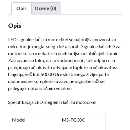
svetilko
Opis
Ocene (0)
Harley
Road
Opis
Glide
količina
LED signalne luči za motocikel so najboljša možnost za
ovire, kot je megla, sneg, dež ali prah. Signalne luči LED za
motocikel so v nekaterih dneh boljše od običajnih žarnic,
Zasnovani so tako, da so vodoodporni , šok odporen in
prah, imajo učinkovito odvajanje toplote in učinkovitost
hlajenja, več kot 50000 Ure službenega življenja. Te
nadomestne komplete za zavojne signalne luči se
prilegajo motorističnim vozilom
Specifikacija LED meglenih luči za motocikel
Model
MS-FG30C