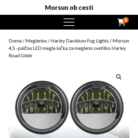
Morsun ob cesti
0
odprt
meni
Doma
/
Meglenke
/
Harley Davidson Fog Lights
/ Morsun
4,5 -palčna LED megla lučka za megleno svetilko Harley
Road Glide