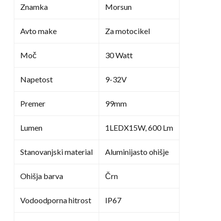
Znamka
Morsun
Avto make
Za motocikel
Moč
30 Watt
Napetost
9-32V
Premer
99mm
Lumen
1LEDX15W, 600 Lm
Stanovanjski material
Aluminijasto ohišje
Ohišja barva
Črn
Vodoodporna hitrost
IP67