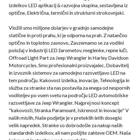
izdelkov LED aplikacij & razvojna skupina, sestavljena iz
optične, Električna, termični in strukturni strokovnjaki.
Vložili smo milijone dolarjev v gradnjo samodejne
statične in proti prahu, ki je odporna na prah. Z natančno
optično in toplotno zasnovo, Zavzemamo se za vodilni
položaj v industriji LED žarometov, meglenke, repne luči,
Offroad Light Part za Jeep Wrangler in Harley Davidson
Motorcycles. Smo profesionalni proizvajalec, Dobavitelj
in izvoznik sistemov za samodejno razsvetljavo LED na
tem področju. Kakovost izdelka, inovacije, Tehnologija in
služba za stranke sta nas postavila za enega od nespornih
voditeljev po vsem svetu na področju LED avtomobilske
razsvetljave za Jeep Wrangler. Najprej nosi koncept
"kakovosti, Stranka Paramount, Iskrenost in inovacije" V
naših mislih, Naše podjetje je v preteklih letih doseglo
velik napredek. Stranke so dobrodošle za nakup naših
standardnih izdelkov, ali nam pošljite zahteve OEM. Naša