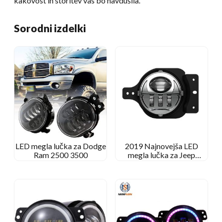
kakovost in storitev vas bo navdušila.
Sorodni izdelki
LED megla lučka za Dodge
2019 Najnovejša LED
Ram 2500 3500
megla lučka za Jeep
Wrangler JL