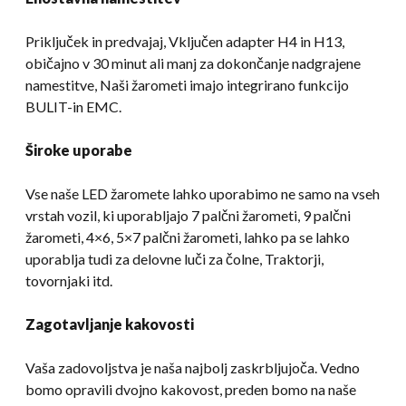
Priključek in predvajaj, Vključen adapter H4 in H13,
običajno v 30 minut ali manj za dokončanje nadgrajene
namestitve, Naši žarometi imajo integrirano funkcijo
BULIT-in EMC.
Široke uporabe
Vse naše LED žaromete lahko uporabimo ne samo na vseh
vrstah vozil, ki uporabljajo 7 palčni žarometi, 9 palčni
žarometi, 4×6, 5×7 palčni žarometi, lahko pa se lahko
uporablja tudi za delovne luči za čolne, Traktorji,
tovornjaki itd.
Zagotavljanje kakovosti
Vaša zadovoljstva je naša najbolj zaskrbljujoča. Vedno
bomo opravili dvojno kakovost, preden bomo na naše