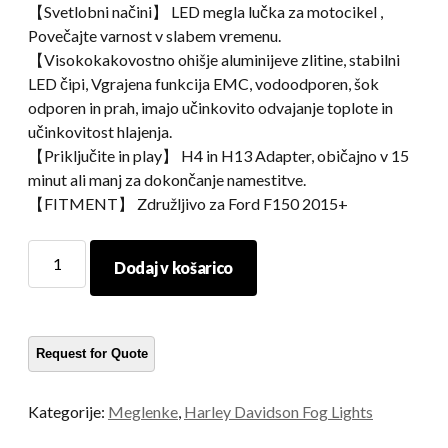
【Svetlobni načini】 LED megla lučka za motocikel ,
Povečajte varnost v slabem vremenu.
【Visokokakovostno ohišje aluminijeve zlitine, stabilni
LED čipi, Vgrajena funkcija EMC, vodoodporen, šok
odporen in prah, imajo učinkovito odvajanje toplote in
učinkovitost hlajenja.
【Priključite in play】 H4 in H13 Adapter, običajno v 15
minut ali manj za dokončanje namestitve.
【FITMENT】 Združljivo za Ford F150 2015+
Morsun
Dodaj v košarico
4,5
-
palčna
LED
megla
lučka
Kategorije:
Meglenke
,
Harley Davidson Fog Lights
za
megleno