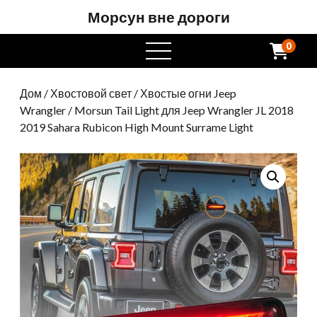
Морсун вне дороги
0
Открытое
меню
Дом
/
Хвостовой свет
/
Хвостые огни Jeep
Wrangler
/ Morsun Tail Light для Jeep Wrangler JL 2018
2019 Sahara Rubicon High Mount Surrame Light