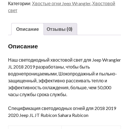
Категории:
Хвостые огни Jeep Wrangler
,
Хвостовой
2018
свет
2019
Sahara
Rubicon
Описание
Отзывы (0)
High
Mount
Описание
Surrame
Light
Наш светодиодный хвостовой свет для Jeep Wrangler
количество
JL 2018 2019 разработаны, чтобы быть
водонепроницаемыми, Шокопродажный и пыльно-
защищенный, эффективно рассеивать тепло и
эффективность охлаждения, больше, чем 50,000
часы службы срока службы.
Спецификация светодиодных огней для 2018 2019
2020 Jeep JL JT Rubicon Sahara Rubicon