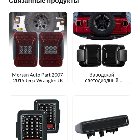
Связанные продукты
Morsun Auto Part 2007-
Заводской
2015 Jeep Wrangler JK
светодиодный
хвостовой свет
обратный/тормоз/
поворот света для 2018
Jeep Wrangler JL
Rubicon/Sports/Sahara/Moab