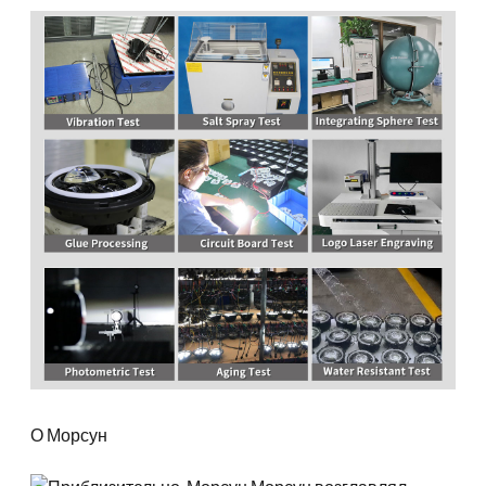
О Морсун