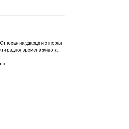
 Отпоран на ударце и отпоран
ати радног времена живота.
цон