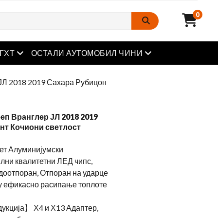
0
отворен мени
отворен мени
ГХТ
ОСТАЛИ АУТОМОБИЛ ЧИНИ
 ЈЛ 2018 2019 Сахара Рубицон
еп Вранглер ЈЛ 2018 2019
нт Кочиони светлост
ет Алуминијумски
лни квалитетни ЛЕД чипс,
доотпоран, Отпоран на ударце
ју ефикасно расипање топлоте
укција】 Х4 и Х13 Адаптер,