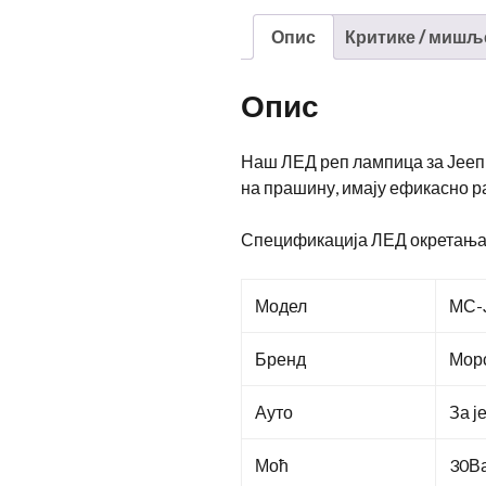
Опис
Критике / мишљ
Опис
Наш ЛЕД реп лампица за Јееп 
на прашину, имају ефикасно р
Спецификација ЛЕД окретања 
Модел
МС-
Бренд
Мор
Ауто
За ј
Моћ
30В