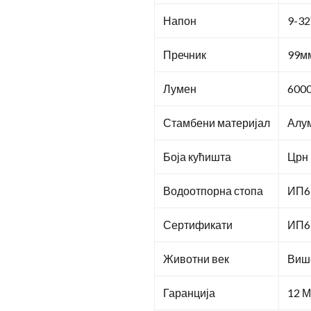
Напон
9-3
Пречник
99м
Лумен
600
Стамбени материјал
Алум
Боја кућишта
Црн
Водоотпорна стопа
ИП6
Сертификати
ИП6
Животни век
Више
Гаранција
12 