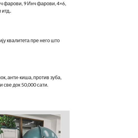
ч фарови, 9 Инч фарови, 4×6,
итд..
ју квалитета пре него што
, анти-киша, против зуба,
 све док 50,000 сати.