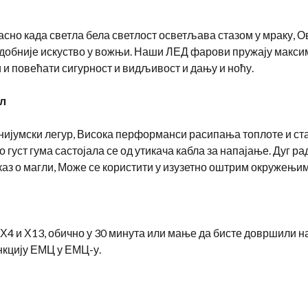
јасно када светла бела светлост осветљава стазом у мраку, 
 ​​удобније искуство у вожњи. Наши ЛЕД фарови пружају макс
 повећати сигурност и видљивост и дању и ноћу.
л
ијумски легур, Висока перформанси расипања топлоте и ст
густ гума састојала се од утикача кабла за напајање. Дуг р
аз о магли, Може се користити у изузетно оштрим окружењим
Х4 и Х13, обично у 30 минута или мање да бисте довршили 
нкцију ЕМЦ у ЕМЦ-у.