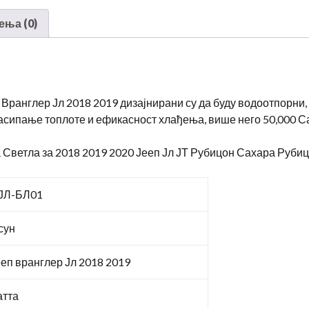
светлост
ења (0)
количина
Вранглер Јл 2018 2019 дизајнирани су да буду водоотпорни,
асипање топлоте и ефикасност хлађења, више него 50,000 С
Светла за 2018 2019 2020 Јееп Јл ЈТ Рубицон Сахара Руби
ЈЛ-БЛ01
сун
ееп вранглер Јл 2018 2019
атта