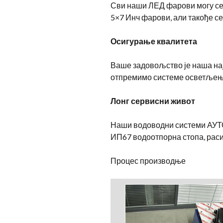
Сви наши ЛЕД фарови могу се к
5×7 Инч фарови, али такође се
Осигурање квалитета
Ваше задовољство је наша нај
отпремимо системе осветљењ
Лонг сервисни живот
Наши водоводни системи АУТО
ИП67 водоотпорна стопа, расип
Процес производње