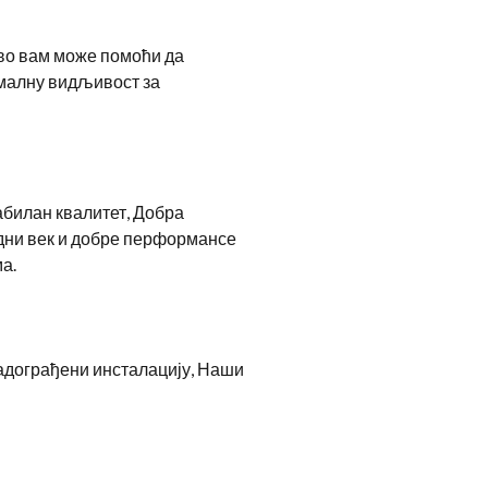
Ово вам може помоћи да
ималну видљивост за
абилан квалитет, Добра
адни век и добре перформансе
а.
надограђени инсталацију, Наши