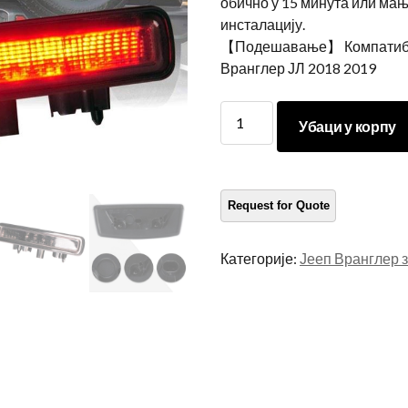
обично у 15 минута или ма
инсталацију.
【Подешавање】 Компатибил
Вранглер ЈЛ 2018 2019
Морсун
Убаци у корпу
реп
лампица
за
Јееп
Вранглер
ЈЛ
Категорије:
Јееп Вранглер 
2018
2019
Сахара
Рубицон
Хигх
Моунт
Кочиони