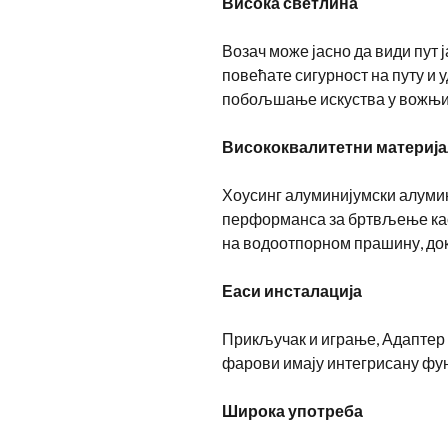
Висока светлина
Возач може јасно да види пут 
повећате сигурност на путу и
побољшање искуства у вожњи и
Висококвалитетни материја
Хоусинг алуминијумски алумин
перформанса за бртвљење као 
на водоотпорном прашину, док
Еаси инсталација
Прикључак и играње, Адаптер 
фарови имају интегрисану фу
Широка употреба