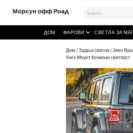
Морсун офф Роад
Тражити
отворен мени
ДОМ
ФАРОВИ
СВЕТЛА ЗА МА
Дом
/
Задња светла
/
Јееп Вра
Хигх Моунт Кочиони светлост