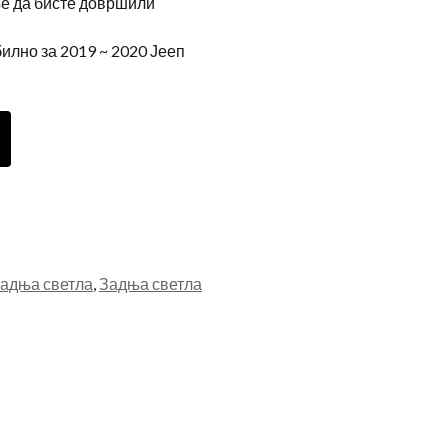
ње да бисте довршили
но за 2019 ~ 2020 Јееп
задња светла
,
Задња светла