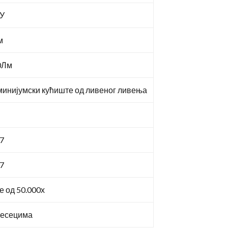
2У
м
0Лм
инијумски кућиште од ливеног ливења
7
7
 од 50.000х
Месецима