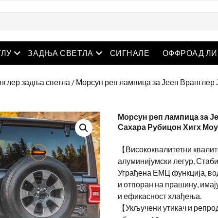
отворен мени
отворен мени
ГЛУ
ЗАДЊА СВЕТЛА
СИГНАЛЕ
ОФФРОАД ЛИ
нглер задња светла
/ Морсун реп лампица за Јееп Вранглер
Морсун реп лампица за Је
Сахара Рубицон Хигх Моу
【Висококвалитетни квалит
алуминијумски легур, Стаби
Уграђена ЕМЦ функција, во
и отпоран на прашину, има
и ефикасност хлађења.
【Укључени утикач и репрод