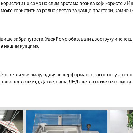
ористити не само на свим врстама возила који користе 7 Ин
 може користити за радна светла за чамце, трактори, Камиони 
више забринутости. Увек ћемо обављати двоструку инспекци
а нашим купцима.
 осветљење имају одличне перформансе као што су анти-шок
ање топлоте итд, Дакле, наша ЛЕД светла може се користити