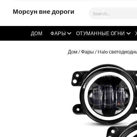
Морсун вне дороги
Поиск
Открытое меню
Отк
ДОМ
ФАРЫ
ОТУМАННЫЕ ОГНИ
Дом
/
Фары
/ Halo светодиодн