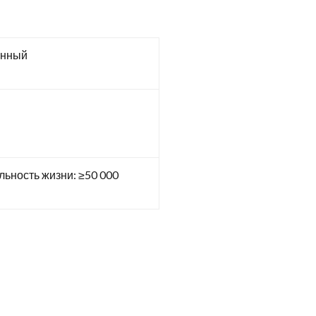
енный
ьность жизни: ≥50 000