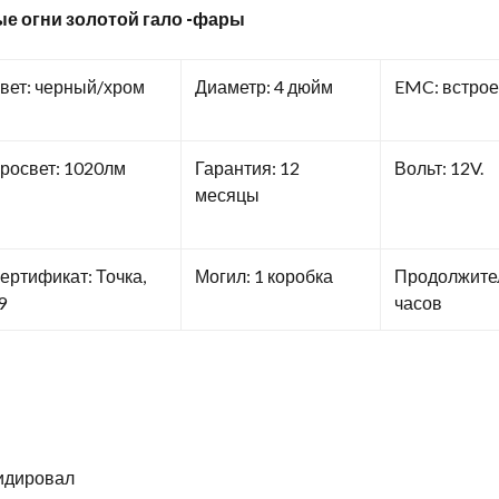
е огни золотой гало -фары
вет: черный/хром
Диаметр: 4 дюйм
EMC: встро
росвет: 1020лм
Гарантия: 12
Вольт: 12V.
месяцы
ертификат: Точка,
Могил: 1 коробка
Продолжител
9
часов