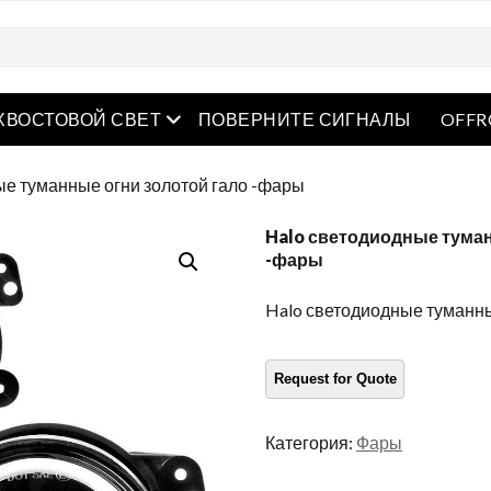
рытое меню
Открытое меню
ХВОСТОВОЙ СВЕТ
ПОВЕРНИТЕ СИГНАЛЫ
OFFR
ые туманные огни золотой гало -фары
Halo светодиодные туман
-фары
Halo светодиодные туманны
Категория:
Фары