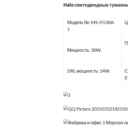
Halo светодиодные туманны
Модель №: MS-FG30A-
Ц
1
П
Мощность: 30W.
DRL мощность: 14W.
С
E