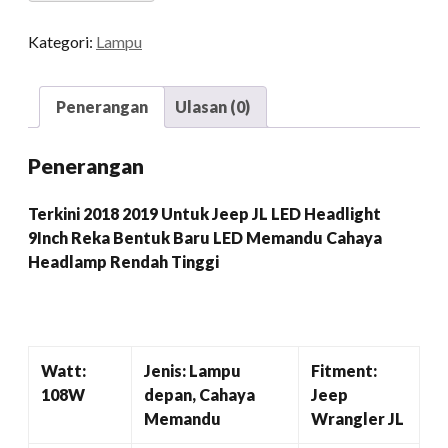
JL
LED
Kategori:
Lampu
Headlight
9Inch
Reka
Penerangan
Ulasan (0)
Bentuk
Baru
Penerangan
LED
Memandu
Terkini 2018 2019 Untuk Jeep JL LED Headlight
Cahaya
9Inch Reka Bentuk Baru LED Memandu Cahaya
Headlamp
Headlamp Rendah Tinggi
Rendah
Tinggi
kuantiti
Watt:
Jenis: Lampu
Fitment:
108W
depan, Cahaya
Jeep
Memandu
Wrangler JL