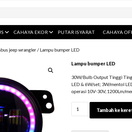
Buka menu
Buka menu
US
CAHAYA EKOR
PUTAR ISYARAT
CAHAYA OF
bus jeep wrangler
/ Lampu bumper LED
Lampu bumper LED
30W/Bulb Output Tinggi Tingg
LED & 6W/set; 3W/mentol LED ci
operasi 10V-30V, 1200Lm/men
Lampu
Tambah ke kere
bumper
LED
kuantiti