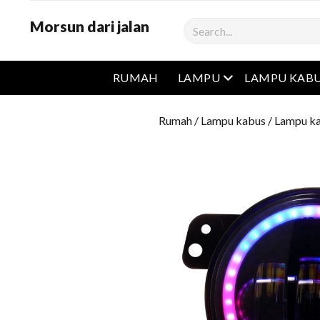
Morsun dari jalan
Cari
Buka menu
RUMAH
LAMPU
LAMPU KAB
Rumah
/
Lampu kabus
/
Lampu ka