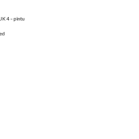
 JK
4 – pintu
ted