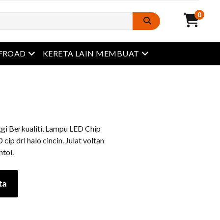
0
Buka menu
Buka menu
FROAD
KERETA LAIN MEMBUAT
i Berkualiti, Lampu LED Chip
p drl halo cincin. Julat voltan
tol.
ta