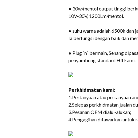
● 30w/mentol output tinggi berku
10V-30V, 1200Lm/mentol.
● suhu warna adalah 6500k dan ja
Ia berfungsi dengan baik dan m
● Plug `n` bermain, Senang dipa
penyambung standard H4 kami.
Perkhidmatan kami:
1.Pertanyaan atau pertanyaan an
2.Selepas perkhidmatan jualan d
3.Pesanan OEM dialu -alukan;
4.Pengagihan ditawarkan untuk r