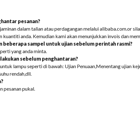
ghantar pesanan?
aminan dalam talian atau perdagangan melalui alibaba.com.or sil
n kuantiti anda. Kemudian kami akan menunjukkan invois dan me
 beberapa sampel untuk ujian sebelum perintah rasmi?
perti yang anda minta.
dilakukan sebelum penghantaran?
ntuk lampu seperti di bawah: Ujian Penuaan,Menentang ujian kejuta
suhu rendah,dll.
a?
 pesanan pukal.