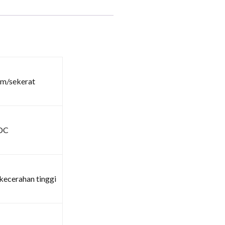
am/sekerat
DC
kecerahan tinggi