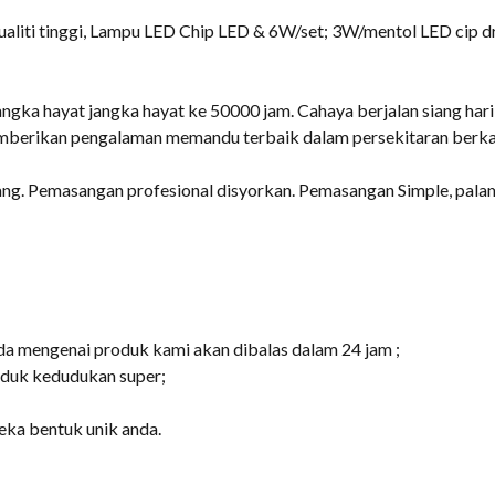
aliti tinggi, Lampu LED Chip LED & 6W/set; 3W/mentol LED cip drl 
ngka hayat jangka hayat ke 50000 jam. Cahaya berjalan siang hari 
emberikan pengalaman memandu terbaik dalam persekitaran berk
sang. Pemasangan profesional disyorkan. Pemasangan Simple, pa
da mengenai produk kami akan dibalas dalam 24 jam ;
uduk kedudukan super;
eka bentuk unik anda.