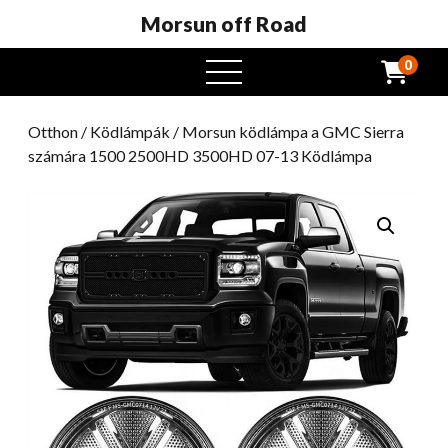
Morsun off Road
0
Nyissa
meg
a
Otthon
/
Ködlámpák
/ Morsun ködlámpa a GMC Sierra
menüt
számára 1500 2500HD 3500HD 07-13 Ködlámpa