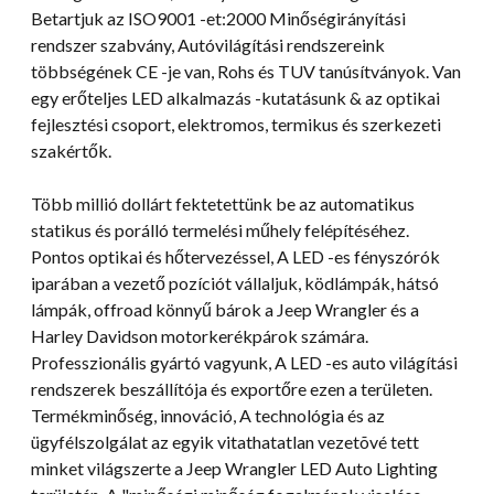
Betartjuk az ISO9001 -et:2000 Minőségirányítási
rendszer szabvány, Autóvilágítási rendszereink
többségének CE -je van, Rohs és TUV tanúsítványok. Van
egy erőteljes LED alkalmazás -kutatásunk & az optikai
fejlesztési csoport, elektromos, termikus és szerkezeti
szakértők.
Több millió dollárt fektetettünk be az automatikus
statikus és porálló termelési műhely felépítéséhez.
Pontos optikai és hőtervezéssel, A LED -es fényszórók
iparában a vezető pozíciót vállaljuk, ködlámpák, hátsó
lámpák, offroad könnyű bárok a Jeep Wrangler és a
Harley Davidson motorkerékpárok számára.
Professzionális gyártó vagyunk, A LED -es auto világítási
rendszerek beszállítója és exportőre ezen a területen.
Termékminőség, innováció, A technológia és az
ügyfélszolgálat az egyik vitathatatlan vezetõvé tett
minket világszerte a Jeep Wrangler LED Auto Lighting