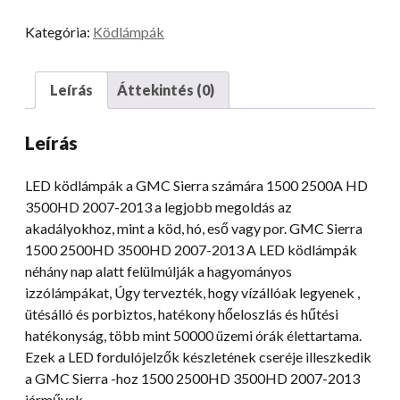
1500
Kategória:
Ködlámpák
2500HD
3500HD
07-
Leírás
Áttekintés (0)
13
Ködlámpa
Leírás
mennyiség
LED ködlámpák a GMC Sierra számára 1500 2500A HD
3500HD 2007-2013 a legjobb megoldás az
akadályokhoz, mint a köd, hó, eső vagy por. GMC Sierra
1500 2500HD 3500HD 2007-2013 A LED ködlámpák
néhány nap alatt felülmúlják a hagyományos
izzólámpákat, Úgy tervezték, hogy vízállóak legyenek ,
ütésálló és porbiztos, hatékony hőeloszlás és hűtési
hatékonyság, több mint 50000 üzemi órák élettartama.
Ezek a LED fordulójelzők készletének cseréje illeszkedik
a GMC Sierra -hoz 1500 2500HD 3500HD 2007-2013
járművek