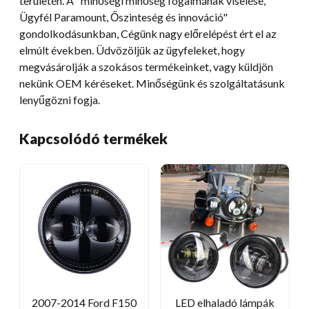
területén. A "minőségi minőség fogalmának viselése,
Ügyfél Paramount, Őszinteség és innováció"
gondolkodásunkban, Cégünk nagy előrelépést ért el az
elmúlt években. Üdvözöljük az ügyfeleket, hogy
megvásárolják a szokásos termékeinket, vagy küldjön
nekünk OEM kéréseket. Minőségünk és szolgáltatásunk
lenyűgözni fogja.
Kapcsolódó termékek
2007-2014 Ford F150
LED elhaladó lámpák