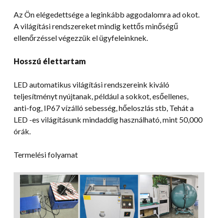
Az Ön elégedettsége a leginkább aggodalomra ad okot.
A világítási rendszereket mindig kettős minőségű
ellenőrzéssel végezzük el ügyfeleinknek.
Hosszú élettartam
LED automatikus világítási rendszereink kiváló
teljesítményt nyújtanak, például a sokkot, esőellenes,
anti-fog, IP67 vízálló sebesség, hőeloszlás stb, Tehát a
LED -es világításunk mindaddig használható, mint 50,000
órák.
Termelési folyamat