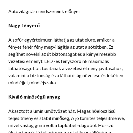
Autóvilágítási rendszereink előnyei
Nagy fényerő
A sofőr egyértelműen láthatja az utat előre, amikor a
fényes fehér fény megvilágítja az utat a sötétben, Ez
segíthet növelni az út biztonságát és a kényelmesebb
vezetési élményt. LED -es fényszóróink maximális
láthatóságot biztosítanak a vezetési élmény javításához,
valamint a biztonság és a láthatóság növelése érdekében
mind éjjel, mind éjszaka.
Kiváló minőségű anyag
Akasztott alumíniumötvözet ház, Magas hőeloszlású
teljesítmény és stabil minőség, A jó tömítés teljesítménye,
mivel vastag gumi volt a tápkábel -dugóból. Hosszú
élettartam és jó teljesítmény a vízálló porállóságon,