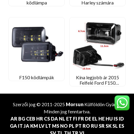
ködlámpa
Harley számára
F150 ködlámpák
Kína legjobb ár 2015
Felfelé Ford F150
ködlámpák
Szerzői jog © 2011-2025
Morsun
Külföldön
Gyártó
.
Minden jog fenntartva.
AR
BG
CEB
HR
CS
DA
NL
ET
FI
FR
DE
EL
HE
HU
IS
ID
GA
IT
JA
KM
LV
LT
MS
NO
PL
PT
RO
RU
SR
SK
SL
ES
SV
TL
TH
TR
VI