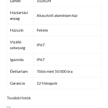
Lumen
1026LM
Háztartási
Akasztott alumínium ház
anyag
Házszín
Fekete
Vízálló
IP67
sebesség
Igazolás
IP67
Élettartam
Több mint 50 000 óra
Garancia
12 Hónapok
További fotók