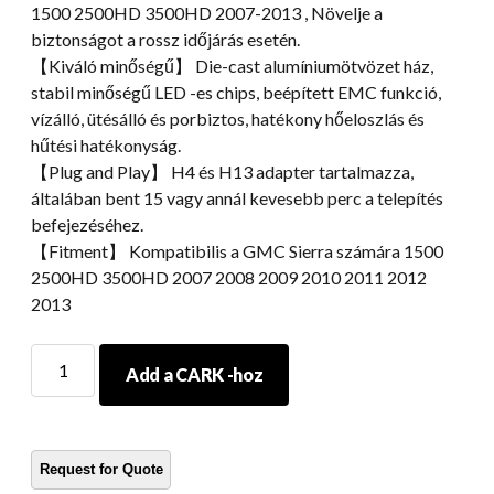
1500 2500HD 3500HD 2007-2013 , Növelje a
biztonságot a rossz időjárás esetén.
【Kiváló minőségű】 Die-cast alumíniumötvözet ház,
stabil minőségű LED -es chips, beépített EMC funkció,
vízálló, ütésálló és porbiztos, hatékony hőeloszlás és
hűtési hatékonyság.
【Plug and Play】 H4 és H13 adapter tartalmazza,
általában bent 15 vagy annál kevesebb perc a telepítés
befejezéséhez.
【Fitment】 Kompatibilis a GMC Sierra számára 1500
2500HD 3500HD 2007 2008 2009 2010 2011 2012
2013
Morsun
Add a CARK -hoz
ködlámpa
a
GMC
Sierra
számára