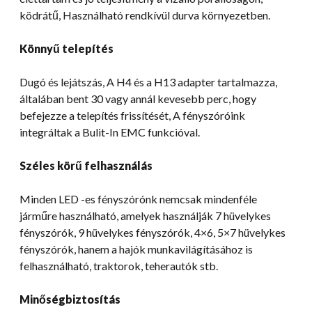
ködrátű, Használható rendkívül durva környezetben.
Könnyű telepítés
Dugó és lejátszás, A H4 és a H13 adapter tartalmazza,
általában bent 30 vagy annál kevesebb perc, hogy
befejezze a telepítés frissítését, A fényszóróink
integráltak a Bulit-In EMC funkcióval.
Széles körű felhasználás
Minden LED -es fényszórónk nemcsak mindenféle
járműre használható, amelyek használják 7 hüvelykes
fényszórók, 9 hüvelykes fényszórók, 4×6, 5×7 hüvelykes
fényszórók, hanem a hajók munkavilágításához is
felhasználható, traktorok, teherautók stb.
Minőségbiztosítás