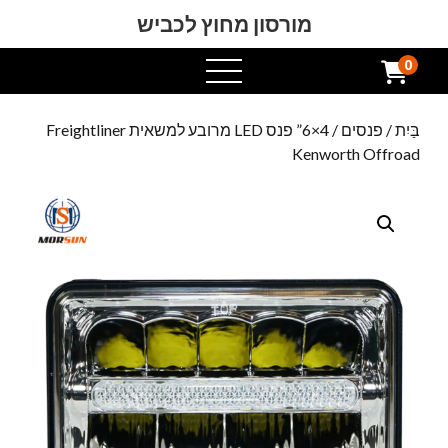
מורסון מחוץ לכביש
0
תפריט
פתוח
בַּיִת
/
פנסים
/ 4×6” פנס LED מרובע למשאית Freightliner
Kenworth Offroad