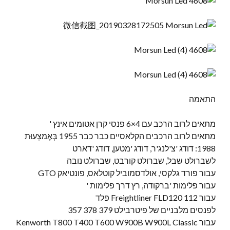
התאמה
מתאים לרוב הרכב עם 4×6 פנסי קרן אטומים אינץ '
מתאים לרוב הרכבים הקלאסיים כבר כבר 1955 בְּאֶמצָעוּת
1988: דודג 'צ'לנג'ר, דודג 'מטען, דודג 'דארט
לשברולט שבל, שברולט קורבט, שברולט נובה
עבור פורד גלקסי, אולדסמוביל קוטלאס, פונטיאק GTO
עבור פלימות 'ברקודה, רץ דרך פלימות '
עבור Freightliner FLD120 112 פלד
לפנסים מלבניים של פיטרבילט 379 378 357
עבור Kenworth T800 T400 T600 W900B W900L Classic