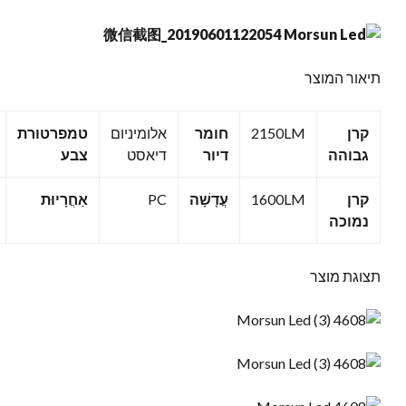
תיאור המוצר
קרן
2150LM
חומר
אלומיניום
טמפרטורת
גבוהה
דיור
דיאסט
צבע
קרן
1600LM
עֲדָשָׁה
PC
אַחֲרָיוּת
נמוכה
תצוגת מוצר