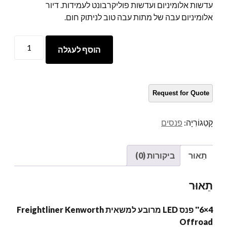
עדשות אלומיניום ועדשות פוליקרבונט לעמידות. דיור
אלומיניום עבה של מתות עבה טוב לניתוק חום.
'
4
x6'
הוסף לעגלה
פנס
LED
מרובע
למשאית
Freightliner
Kenworth
קָטֵגוֹרִיָה:
פנסים
Offroad
כַּמוּת
תֵאוּר
ביקורות (0)
תֵאוּר
4×6
'
' פנס LED מרובע למשאית Freightliner Kenworth
Offroad