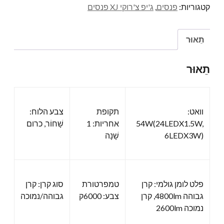
קטגוריות:
פנסים
,
ג'יפ צ'רוקי XJ פנסים
תֵאוּר
תֵאוּר
וואט:
תקופת
צבע הלוח:
54W(24LEDX1.5W,
אחריות: 1
שָׁחוֹר, כרום
6LEDX3W)
שָׁנָה
פלט לומן גולמי: קרן
טמפרטורת
סוג קרן: קרן
גבוהה 4800lm, קרן
צבע: 6000ק
גבוהה/נמוכה
נמוכה 2600lm