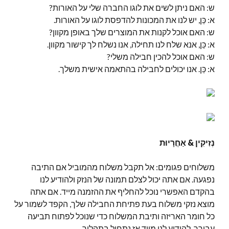
ש: האם ניתן לשים את לוגו החברה שלי על האורות?
א: כֵּן, יש לנו את המכונות להדפסת לוגו על האורות.
ש: האם אוכל לקנות את המוצרים שלך באופן מקוון?
א: כֵּן, אנא שלח לנו תחילה, אנו נשלח לך קישור מקוון.
ש: האם אוכל להכין חבילה משלי?
א: כֵּן. אנו יכולים לחבילה בהתאמה אישית משלך.
נְזִיקִין & אַחֲרָיוּת
משלוחים פגומים: אל תקבל משלוח מהמוביל אם התיבה
נפגעה. אם אתה יכול לצלם תמונה של הנזק ולהודיע ​​לנו
בהקדם האפשרי נוכל להחליף את ההזמנה מייד. אם אתה
מוצא נזקי משלוח בעת פתיחת החבילה שלך, הקפד לשמור על
כל חומר האריזה ותיבת המשלוח כדי שנוכל לפתוח תביעה
עבורך. להודיע ​​לנו מייד אז נתחיל בתהליך.