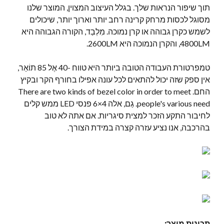
תוך שיפור הנראות שלך. בגלל העיצוב המצוין, המוצר שלנו
מסוגל לכסות מרחק קרינה רחב יותר וארוך יותר, שיכולים
לשמש כקרן גבוהה או קרן נמוכה. מִלְבַד, הקורה הגבוהה היא
4800LM, והקרן הנמוכה היא 2600LM.
טמפרטורת העבודה הטובה ביותר היא טווח -40 אֶל 85 תוֹאַר,
אין ספק שזה יכול להתאים לכל עונה אפילו בחורף הקר ובקיץ
החם.
There are two kinds of bezel color in order to meet
people's various need
. גַם, אלה 4×6 פנסי LED ממש קלים
לחיבור התקע הזכר למצית סיגריות. אם אתה לא טוב
בהרכבה, אנו נציע עזרה קצרה במידת הצורך.
תכונות מוצר: