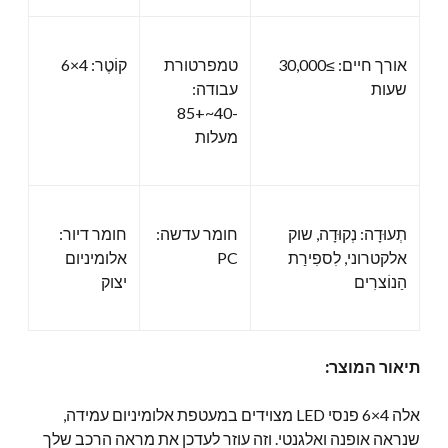
אורך חיים: ≥30,000
טמפרטורת
קוֹטֶר: 4×6
שעות
עבודה:
-40~+85
מעלות
תְעוּדָה: נְקוּדָה, שוק
חומר עדשה:
חומר דיור:
אלקטרוני, לִספִירַת
PC
אלומיניום
הַנוֹצרִים
יצוק
תיאור המוצר:
אלה 4×6 פנסי LED מצוידים במעטפת אלומיניום עמידה,
שנראה אופנה ואלגנטי. וזה עוזר לעדכן את מראה הרכב שלך