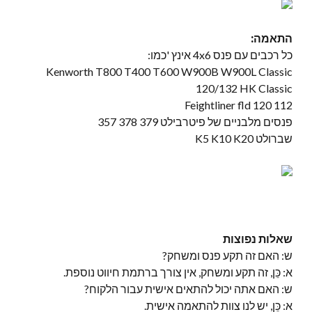
התאמה:
כל רכבים עם פנס 4x6 אינץ 'כמו:
Kenworth T800 T400 T600 W900B W900L Classic
120/132 HK Classic
Feightliner fld 120 112
פנסים מלבניים של פיטרבילט 379 378 357
שברולט K5 K10 K20
שאלות נפוצות
ש: האם זה תקע פנס ומשחק?
א: כֵּן, זה תקע ומשחק, אין צורך ברתמת חיווט נוספת.
ש: האם אתה יכול להתאים אישית עבור הלקוח?
א: כֵּן, יש לנו צוות להתאמה אישית.