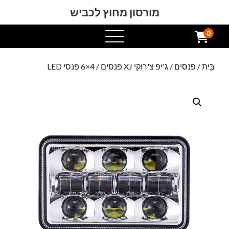
מורסון מחוץ לכביש
0
תפריט
פתוח
בַּיִת
/
פנסים
/
ג'יפ צ'רוקי XJ פנסים
/ 4×6 פנסי LED