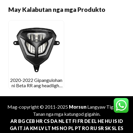
May Kalabutan nga mga Produkto
2020-2022 Gipangulohan
ni Beta RR ang headlight
nga Beta Enduro Headlight
Compires
Mag-copyright © 2011-2025
Morsun
Langyaw
Tiggama
.
Tanan nga mga katungod gigahin.
AR
BG
CEB
HR
CS
DA
NL
ET
FI
FR
DE
EL
HE
HU
IS
ID
GA
IT
JA
KM
LV
LT
MS
NO
PL
PT
RO
RU
SR
SK
SL
ES