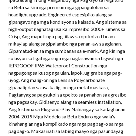
sa Beta sa kini nga premium nga gipangulohan sa
headlight upgrade, Engineered espesipiko alang sa
gipangayo nga mga kondisyon sa kalsada. Ang sistema sa
high-output naghatag usa ka impresibo 3000+ lumens sa
Crisp, Ang maputi nga pag-iilaw sa optimized beam
mikaylap alang sa gipalambo nga panan-aw sa agianan.
Gipamatud-an sa mga sumbanan sa e-mark, Ang kini nga
solusyon sa ligal nga suga nga naglarawan sa Ligwal nga
IEPGGOOF IP65 Waterproof Construction nga
nagpugong sa kusog nga ulan, lapok, ug grabe nga pag-
uyog. Ang malig-on nga Lens sa Polycarbonate
gipanalipdan sa usa ka lig-on nga metal maskara,
Pagtanyag sa pagsukol sa epekto sa panahon sa agresibo
nga pagsakay. Gidisenyo alang sa seamless installation,
Ang Sistema sa Plug-and-Play Nahiangay sa kadaghanan
2004-2019 Mga Modelo sa Beta Enduro nga wala'y
kinahanglan nga komplikado nga mga pagbag-o sa mga
pagbag-o. Makasinati sa labing maayo nga pasundayag