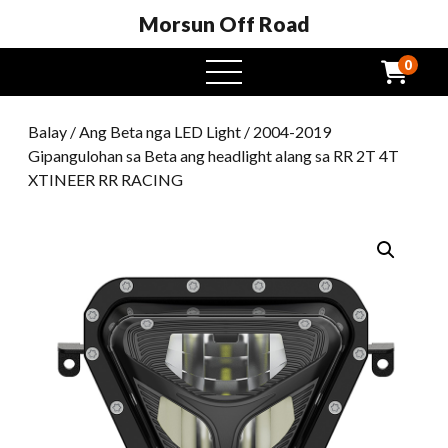
Morsun Off Road
0
Open
Menu
Balay
/
Ang Beta nga LED Light
/ 2004-2019
Gipangulohan sa Beta ang headlight alang sa RR 2T 4T
XTINEER RR RACING