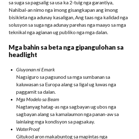
sa suga sa pagsalig sa usa ka 2-tuig nga garantiya,
Nahibal-an nimo nga imong gisangkapan ang imong
bisikleta nga adunay kasaligan, Ang taas nga kalidad nga
solusyon sa suga nga adunay parehas nga maayo sa mga
teknikal nga agianan ug publiko nga mga dalan.
Mga bahin sa beta nga gipangulohan sa
headlight
Giuyonan ni Emark
Nagsiguro sa pagsunod sa mga sumbanan sa
kaluwasan sa Europa alang sa ligal ug luwas nga
paggamit sa dalan.
Mga Modelo sa Beam
Nagtanyag hatag-as nga sagbayan ug ubos nga
sagbayan alang sa kamalaumon nga panan-aw sa
lainlaing mga kondisyon sa pagsakay.
WaterProof
Gitukod aron makabuntog sa mapintas nga