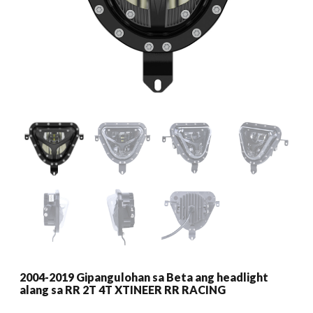
2004-2019 Gipangulohan sa Beta ang headlight
alang sa RR 2T 4T XTINEER RR RACING