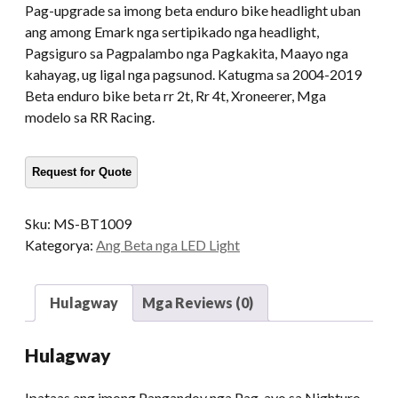
Pag-upgrade sa imong beta enduro bike headlight uban
ang among Emark nga sertipikado nga headlight,
Pagsiguro sa Pagpalambo nga Pagkakita, Maayo nga
kahayag, ug ligal nga pagsunod. Katugma sa 2004-2019
Beta enduro bike beta rr 2t, Rr 4t, Xroneerer, Mga
modelo sa RR Racing.
Sku:
MS-BT1009
Kategorya:
Ang Beta nga LED Light
Hulagway
Mga Reviews (0)
Hulagway
Ipataas ang imong Pangandoy nga Pag-ayo sa Nighturo