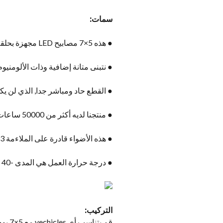
سمات:
● هذه 5×7 مصابيح LED مجهزة بحلقة هالو بيضاء للركض خلال النهار وخاتم العنبر لإشارة الدوران.
● نتبنى متانة إضافية وذات الألومنيو
● القطع حاد ومباشر جدا, الذي لن يك
● منتجنا لديه أكثر من 50000 ساعات العمر.
● هذه الأضواء قادرة على الملاءمة 3 شق المقابس (H4) على المصباح.
● درجة حرارة العمل هي المدى -40 ل 85 درجة.
التركيب: