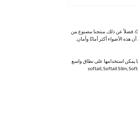
هذه 5×7 مصابيح LED مصممة خصيصًا للمستهلكين ذوي الأداء العالي, وهو أفضل من General Standard Light. فضلاً عن ذلك, منتجنا مصنوع من
في الاستخدام. في واقع الأمر, لقد أقر جميع منتجاتنا شهادة DOT, وهذا يعني أن هذه الأضواء أكثر أمانًا وأمان.
ا يمكن استخدامها على نطاق واسع
لطريق, انزلاق الشارع, فتى سمين, انزلاق إلكترا, التراث softail, Softail Slim, Softail Deluxe,