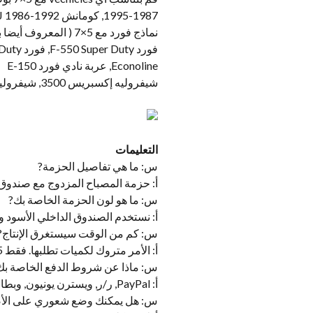
1987-1995, كومانش MJ 1986-1992, بيك آب تويوتا, تويوتا MR2, تويوتا سيليكا, تويوتا أعلاه, تويوتا تاكوما, نيسان 240SX
نماذج فورد مع 5×7 ( المعروف أيضا باسم 7×6 ) المصباح الأمامي
Econoline, عربة نادي فورد E-150
شيفروليه إكسبريس 3500, شيفروليه إكسبريس 1500, شيفروليه أسترو
التعليمات
س: ما هي تفاصيل الحزمة?
أ: حزمة المصباح المزدوج مع صندوق 
س: ما هو لون الحزمة الخاصة بك?
أ: نستخدم الصندوق الداخلي الأسود 
س: كم من الوقت سيستغرق الإنتاج?
أ: الأمر متروك لكميات تطلبها. فقط 5-7 أيام أدناه 1000 قِطَع.
س: ماذا عن شروط الدفع الخاصة بك
أ: PayPal, ر/ر, ويسترن يونيون, وبطاقة الائتمان.
س: هل يمكنك وضع شعوري على الأ