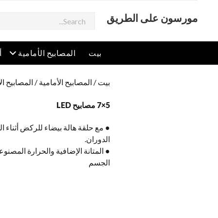
مورسون على الطريق
يبحث
افتح القائمة
افت
بيت
المصابيح الأمامية
أ
بيت
/
المصابيح الأمامية
/
المصابيح الأمامية  XJ
5×7 مصابيح LED
● مع حلقة هالة بيضاء للركض أثناء الن
الدوران.
● المتانة الإضافية والحرارة المصنو
الجسم