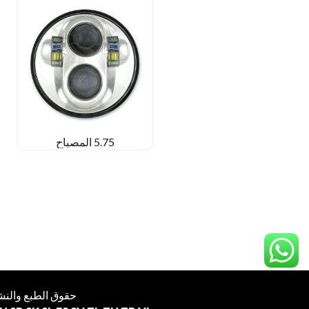
5.75 المصباح
حقوق الطبع والنشر © 011