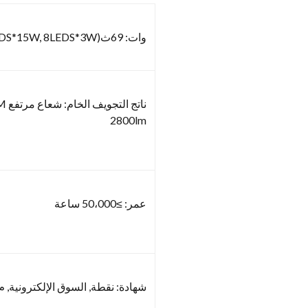
وات: 69ث(3LEDS*15W, 8LEDS*3W)
2800lm
عمر: ≥50،000 ساعة
شهادة: نقطة, السوق الإلكترونية, م