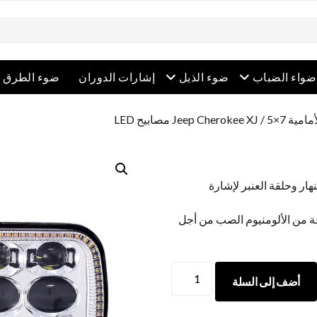
ح القائمة
افتح القائمة
افتح القائمة
ضواء الضباب
ضوء الذيل
إشارات الدوران
ضوء الطرق ا
Jeep Cherokee
/ 5×7 مصابيح LED
هار وحلقة العنبر لإشارة
عة من الألومنيوم الصب من أجل
5أضواء
أضف إلى السلة
LED
X7