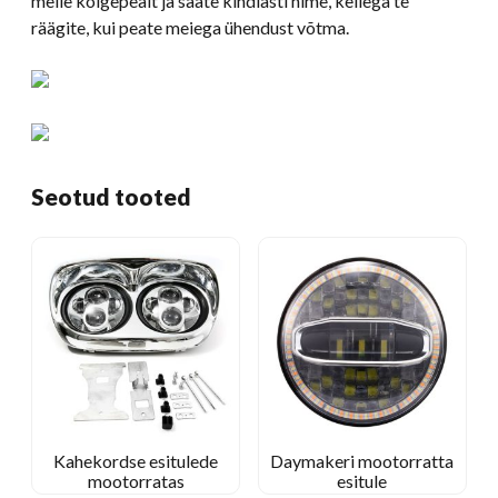
meile kõigepealt ja saate kindlasti nime, kellega te
räägite, kui peate meiega ühendust võtma.
Seotud tooted
Kahekordse esitulede
Daymakeri mootorratta
mootorratas
esitule