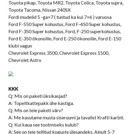
Toyota pikap, Toyota MR2, Toyota Celica, Toyota supra,
Toyota Tacoma, Nissan 240SX
Fordi mudelid 5 -ga×7 ( tuntud ka kui 7×6 ) varuosa
Ford F-550 Super kohustus, Ford F-450 Super kohustus,
Ford F-350 Super kohustus, Ford, F-250 superkohustus,
Ford E-350 ökonoliin, Ford E-250 ökonoliin, Ford E-150
klubi vagun
Chevrolet Express 3500, Chevrolet Express 1500,
Chevrolet Astro
KKK
Q: Mis on paketi üksikasjad?
A: Topeltkattepakk ühe kastiga.
Q: Mis on teie paketi värv?
A: Me kasutame musta siseruumi ja tavalist Krafti karbit.
Q: Kui kaua see tootmiseks kulub?
A: See on teie tellitud koguste ülesandeks. Ainult 5-7