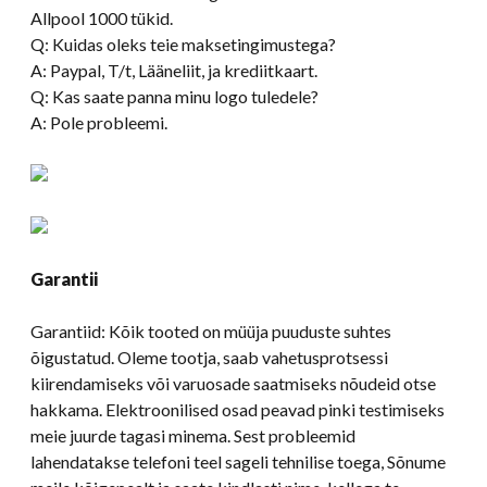
Allpool 1000 tükid.
Q: Kuidas oleks teie maksetingimustega?
A: Paypal, T/t, Lääneliit, ja krediitkaart.
Q: Kas saate panna minu logo tuledele?
A: Pole probleemi.
Garantii
Garantiid: Kõik tooted on müüja puuduste suhtes
õigustatud. Oleme tootja, saab vahetusprotsessi
kiirendamiseks või varuosade saatmiseks nõudeid otse
hakkama. Elektroonilised osad peavad pinki testimiseks
meie juurde tagasi minema. Sest probleemid
lahendatakse telefoni teel sageli tehnilise toega, Sõnume