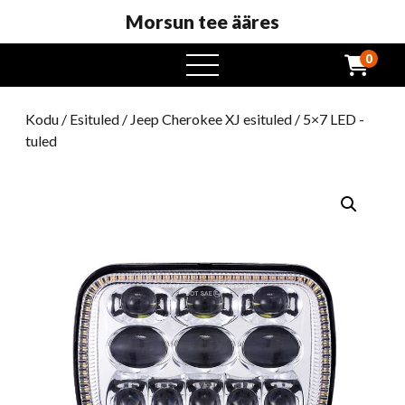
Morsun tee ääres
0
avatud
menüü
Kodu
/
Esituled
/
Jeep Cherokee XJ esituled
/ 5×7 LED -
tuled