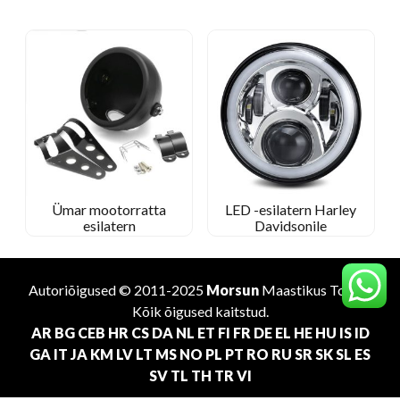
Ümar mootorratta
LED -esilatern Harley
esilatern
Davidsonile
Autoriõigused © 2011-2025
Morsun
Maastikus
Tootja
.
Kõik õigused kaitstud.
AR
BG
CEB
HR
CS
DA
NL
ET
FI
FR
DE
EL
HE
HU
IS
ID
GA
IT
JA
KM
LV
LT
MS
NO
PL
PT
RO
RU
SR
SK
SL
ES
SV
TL
TH
TR
VI