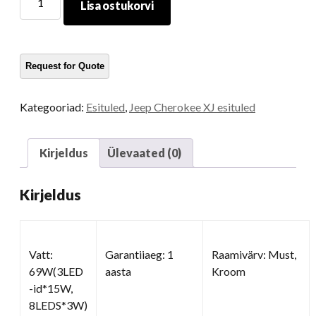
Lisa ostukorvi
LED
-
tuled
kogus
Kategooriad:
Esituled
,
Jeep Cherokee XJ esituled
Kirjeldus
Ülevaated (0)
Kirjeldus
Vatt:
Garantiiaeg: 1
Raamivärv: Must,
69W(3LED
aasta
Kroom
-id*15W,
8LEDS*3W)