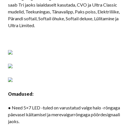
saab Tri jaoks laialdaselt kasutada, CVO ja Ultra Classic
mudelid, Teekuningas, Tänavalipp, Paks poiss, Elektriliike,
Pärandi softail, Softail õhuke, Softail deluxe, Lülitamine ja
Ultra Limited.
Omadused:
● Need 5×7 LED -tuled on varustatud valge halo -rõngaga
päevasel käitamisel ja merevaigurrõngaga pöördesignaali
jaoks.