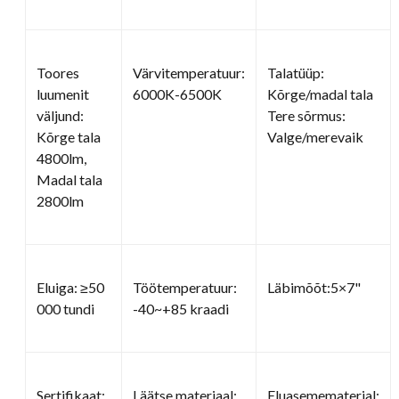
Toores
Värvitemperatuur:
Talatüüp:
luumenit
6000K-6500K
Kõrge/madal tala
väljund:
Tere sõrmus:
Kõrge tala
Valge/merevaik
4800lm,
Madal tala
2800lm
Eluiga: ≥50
Töötemperatuur:
Läbimõõt:5×7"
000 tundi
-40~+85 kraadi
Sertifikaat:
Läätse materiaal:
Eluasemematerjal: