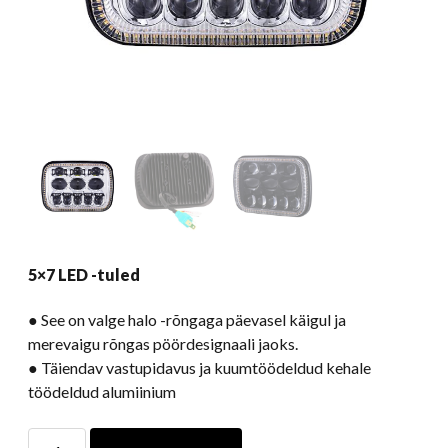
5×7 LED -tuled
● See on valge halo -rõngaga päevasel käigul ja
merevaigu rõngas pöördesignaali jaoks.
● Täiendav vastupidavus ja kuumtöödeldud kehale
töödeldud alumiinium
5x7