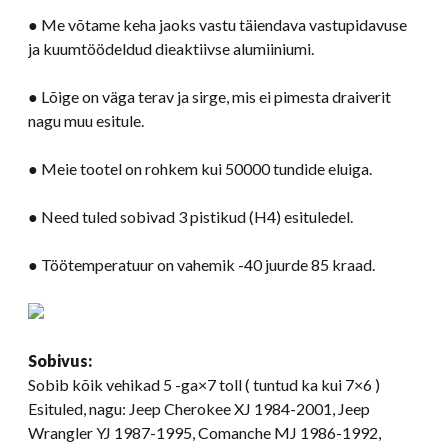
● Me võtame keha jaoks vastu täiendava vastupidavuse
ja kuumtöödeldud dieaktiivse alumiiniumi.
● Lõige on väga terav ja sirge, mis ei pimesta draiverit
nagu muu esitule.
● Meie tootel on rohkem kui 50000 tundide eluiga.
● Need tuled sobivad 3 pistikud (H4) esituledel.
● Töötemperatuur on vahemik -40 juurde 85 kraad.
Sobivus:
Sobib kõik vehikad 5 -ga×7 toll ( tuntud ka kui 7×6 )
Esituled, nagu: Jeep Cherokee XJ 1984-2001, Jeep
Wrangler YJ 1987-1995, Comanche MJ 1986-1992,