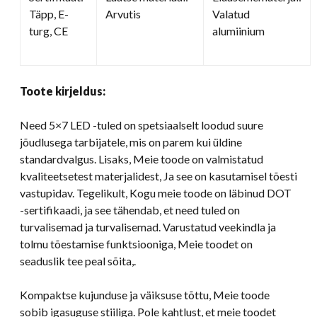
Täpp, E-
Arvutis
Valatud
turg, CE
alumiinium
Toote kirjeldus:
Need 5×7 LED -tuled on spetsiaalselt loodud suure
jõudlusega tarbijatele, mis on parem kui üldine
standardvalgus. Lisaks, Meie toode on valmistatud
kvaliteetsetest materjalidest, Ja see on kasutamisel tõesti
vastupidav. Tegelikult, Kogu meie toode on läbinud DOT
-sertifikaadi, ja see tähendab, et need tuled on
turvalisemad ja turvalisemad. Varustatud veekindla ja
tolmu tõestamise funktsiooniga, Meie toodet on
seaduslik tee peal sõita,.
Kompaktse kujunduse ja väiksuse tõttu, Meie toode
sobib igasuguse stiiliga. Pole kahtlust, et meie toodet