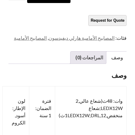
Motorcycle
Meadlight
كمية
فئات:
المصابيح الأمامية هارلي ديفيدسون
,
المصابيح الأمامية
وصف
المراجعات (0)
وصف
وات: 48ث(شعاع عالي,2
فترة
لون
LEDX12W;شعاع
الضمان:
الإطار:
منخفض,1LEDX12W;DRL,12ث)
1 سنة
أسود,
الكروم