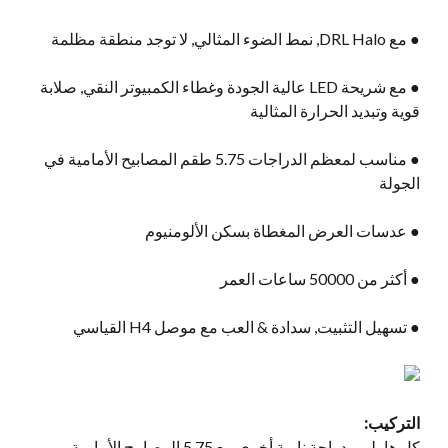
● مع DRL Halo, نمط الضوء المثالي, لا توجد منطقة مظلمة
● مع شريحة LED عالية الجودة وغطاء الكمبيوتر النقي, صلابة
قوية وتبديد الحرارة المثالية
● مناسب لمعظم الدراجات 5.75 طقم المصابيح الأمامية في
الجولة
● عدسات العرض المغطاة بسكن الألومنيوم
● أكثر من 50000 ساعات العمر
● تسهيل التثبيت, سدادة & العب مع موصل H4 القياسي
التركيب:
كل هارلي ودراجة نارية أخرى مع 5.75 المصابيح الأمامية