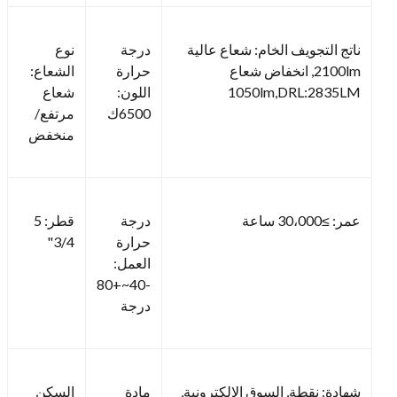
ناتج التجويف الخام: شعاع عالية
درجة
نوع
2100lm, انخفاض شعاع
حرارة
الشعاع:
1050lm,DRL:2835LM
اللون:
شعاع
6500ك
مرتفع/
منخفض
عمر: ≥30،000 ساعة
درجة
قطر: 5
حرارة
3/4"
العمل:
-40~+80
درجة
شهادة: نقطة, السوق الإلكترونية,
مادة
السكن