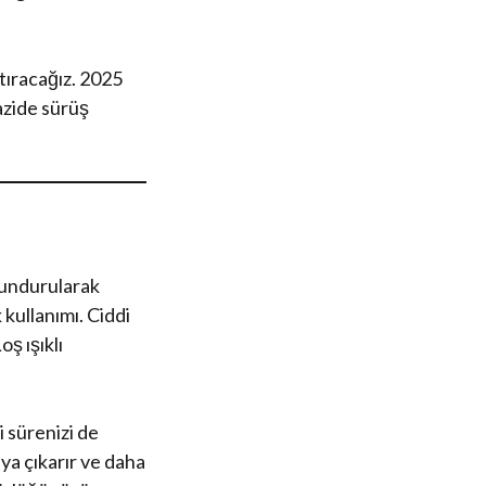
tıracağız. 2025
azide sürüş
lundurularak
 kullanımı. Ciddi
oş ışıklı
 sürenizi de
aya çıkarır ve daha