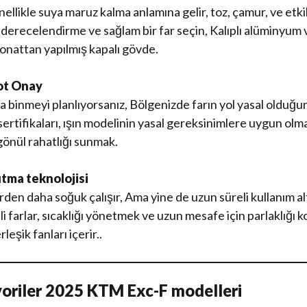
llikle suya maruz kalma anlamına gelir, toz, çamur, ve etki
derecelendirme ve sağlam bir far seçin, Kalıplı alüminyum
bonattan yapılmış kapalı gövde.
ot Onay
da binmeyi planlıyorsanız, Bölgenizde farın yol yasal olduğ
ifikaları, ışın modelinin yasal gereksinimlere uygun olma
önül rahatlığı sunmak.
utma teknolojisi
den daha soğuk çalışır, Ama yine de uzun süreli kullanım alt
eli farlar, sıcaklığı yönetmek ve uzun mesafe için parlaklığı k
leşik fanları içerir..
favoriler 2025 KTM Exc-F modelleri