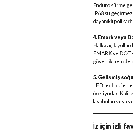
Enduro sürme gene
IP68 su geçirmez 
dayanıklı polikar
4. Emark veya D
Halka açık yollar
EMARK ve DOT sert
güvenlik hem de g
5. Gelişmiş soğ
LED'ler halojenler
üretiyorlar. Kalit
lavaboları veya yer
İz için izli 