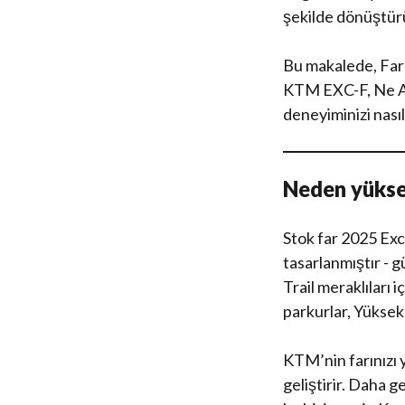
şekilde dönüştürü
Bu makalede, Far 
KTM EXC-F, Ne Ara
deneyiminizi nasıl 
Neden yükse
Stok far 2025 Exc
tasarlanmıştır - gü
Trail meraklıları 
parkurlar, Yüksek
KTM’nin farınızı 
geliştirir. Daha g