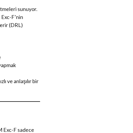
ltmeleri sunuyor.
 Exc-F’nin
çerir (DRL)
e
 yapmak
lı ve anlaşılır bir
TM Exc-F sadece