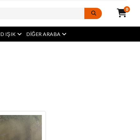
0
Açık Menü
Açık Menü
D IŞIK
DIĞER ARABA