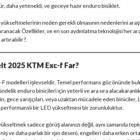
r, daha yetenekli, ve geceye hazır enduro bisiklet.
yükseltmelerinin neden gerekli olmasının nedenlerini araş
nacak Özellikler, ve en son aydınlatma teknolojisi her ar
artırabilir?.
lt 2025 KTM Exc-f Far?
-F modelleri işlevseldir, Temel performans göz önünde bu
ndelik enduro binicileri için yeterli ve ara sıra alacakaranlık
için, gece yarışçıları, veya uzaktan mücadele eden biniciler, L
 performanslı bir LED yükseltmesi bir zorunluluktur.
yükseltmek sadece görüş alanınızı değil, aynı zamanda tepki
eniş ve daha parlak bir ışın deseni, engelleri daha erken ort