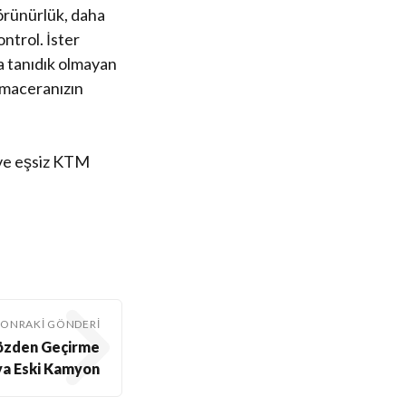
görünürlük, daha
ntrol. İster
a tanıdık olmayan
 maceranızın
, ve eşsiz KTM
SONRAKI GÖNDERI
Gözden Geçirme
eya Eski Kamyon