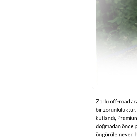
Zorlu off-road ar
bir zorunluluktur.
kutlandı, Premium
doğmadan önce pa
öngörülemeyen ha