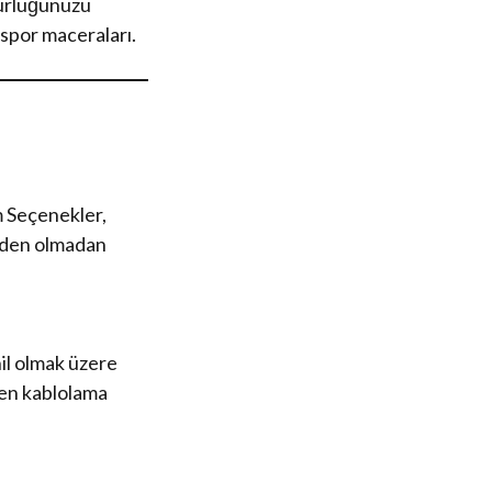
nürlüğünüzü
t spor maceraları.
m Seçenekler,
neden olmadan
hil olmak üzere
den kablolama