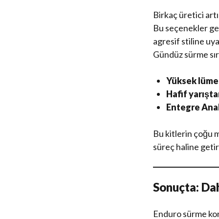
Birkaç üretici ar
Bu seçenekler ge
agresif stiline uy
Gündüz sürme sıras
Yüksek lümen
Hafif yarışta
Entegre Anah
Bu kitlerin çoğu m
süreç haline getir
Sonuçta: Dah
Enduro sürme konu