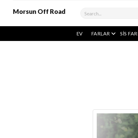
Morsun Off Road
Aramak
Açık Menü
EV
FARLAR
SIS FA