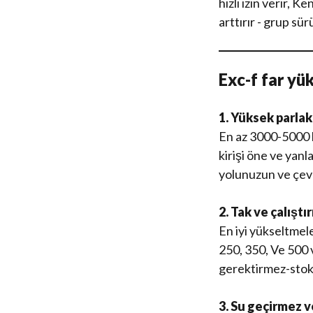
hızlı izin verir,
arttırır - grup sü
Exc-f far yü
1. Yüksek parlakl
En az 3000-5000 l
kirişi öne ve yan
yolunuzun ve çevr
2. Tak ve çalışt
En iyi yükseltmele
250, 350, Ve 500
gerektirmez-stok bi
3. Su geçirmez v