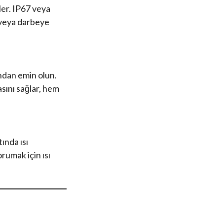
ler. IP67 veya
 veya darbeye
undan emin olun.
sını sağlar, hem
ında ısı
orumak için ısı