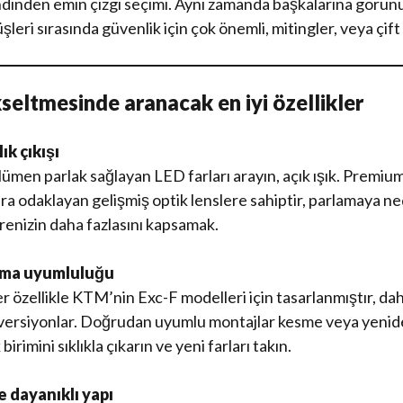
 Kendinden emin çizgi seçimi. Aynı zamanda başkalarına görü
rüşleri sırasında güvenlik için çok önemli, mitingler, veya çif
kseltmesinde aranacak en iyi özellikler
ık çıkışı
ümen parlak sağlayan LED farları arayın, açık ışık. Premiu
lara odaklayan gelişmiş optik lenslere sahiptir, parlamaya 
enizin daha fazlasını kapsamak.
ırma uyumluluğu
r özellikle KTM’nin Exc-F modelleri için tasarlanmıştır, da
 versiyonlar. Doğrudan uyumlu montajlar kesme veya yeni
rimini sıklıkla çıkarın ve yeni farları takın.
e dayanıklı yapı