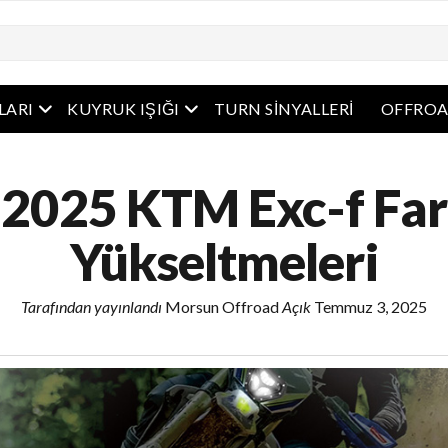
Açık Menü
Açık Menü
RLARI
KUYRUK IŞIĞI
TURN SINYALLERI
OFFROA
2025 KTM Exc-f Far
Yükseltmeleri
Tarafından yayınlandı
Morsun Offroad
Açık
Temmuz 3, 2025