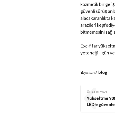
kozmetik bir geliş
güvenli sürüş anla
alacakaranlıkta k
arazileri keşfedi
bitmemesini sağla
Exc-f far yükselt
yeteneği - gün ve
Yayınlandı
blog
ÖNCEKI YAZI
Yükseltme 900
LED'e güvenle