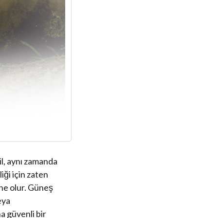
il, aynı zamanda
iği için zaten
ine olur. Güneş
eya
 güvenli bir