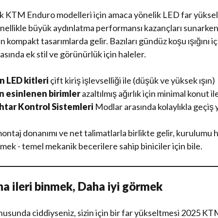
tık KTM Enduro modelleri için amaca yönelik LED far yükse
nellikle büyük aydınlatma performansı kazançları sunarken
an kompakt tasarımlarda gelir. Bazıları gündüz koşu ışığını i
ında ek stil ve görünürlük için haleler.
 LED kitleri
çift ​​kiriş işlevselliği ile (düşük ve yüksek ışın)
n esinlenen birimler
azaltılmış ağırlık için minimal konut il
tar Kontrol Sistemleri
Modlar arasında kolaylıkla geçiş
ontaj donanımı ve net talimatlarla birlikte gelir, kurulumu hız
mek - temel mekanik becerilere sahip biniciler için bile.
a ileri binmek, Daha iyi görmek
sunda ciddiyseniz, sizin için bir far yükseltmesi 2025 K