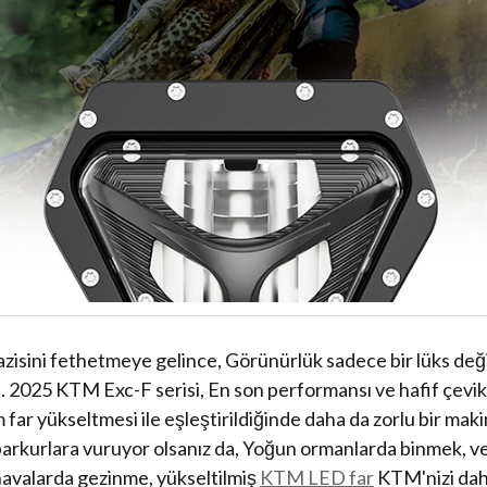
azisini fethetmeye gelince, Görünürlük sadece bir lüks değ
 . 2025 KTM Exc-F serisi, En son performansı ve hafif çevikl
 far yükseltmesi ile eşleştirildiğinde daha da zorlu bir mak
rkurlara vuruyor olsanız da, Yoğun ormanlarda binmek, v
valarda gezinme, yükseltilmiş
KTM LED far
KTM'nizi daha