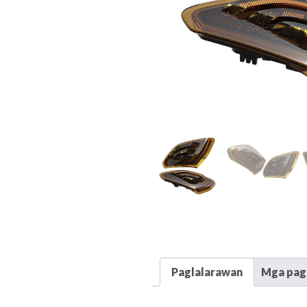
Paglalarawan
Mga pags