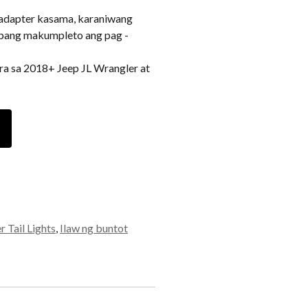
adapter kasama, karaniwang
upang makumpleto ang pag -
 sa 2018+ Jeep JL Wrangler at
 Tail Lights
,
Ilaw ng buntot