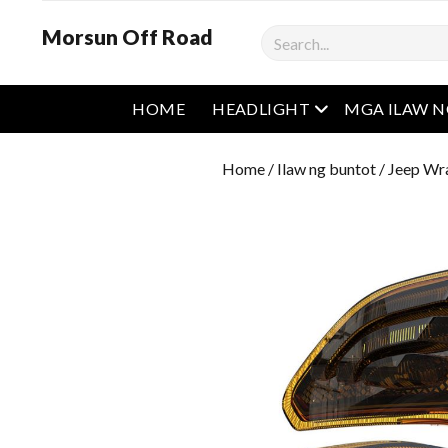
Morsun Off Road
Maghanap
Buksan ang men
HOME
HEADLIGHT
MGA ILAW 
Home
/
Ilaw ng buntot
/
Jeep Wra