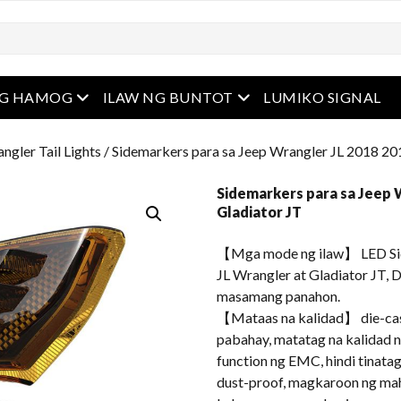
u
Buksan ang menu
Buksan ang menu
NG HAMOG
ILAW NG BUNTOT
LUMIKO SIGNAL
ngler Tail Lights
/ Sidemarkers para sa Jeep Wrangler JL 2018 201
Sidemarkers para sa Jeep 
Gladiator JT
【Mga mode ng ilaw】 LED Sid
JL Wrangler at Gladiator JT, 
masamang panahon.
【Mataas na kalidad】 die-cas
pabahay, matatag na kalidad n
function ng EMC, hindi tinata
dust-proof, magkaroon ng mah