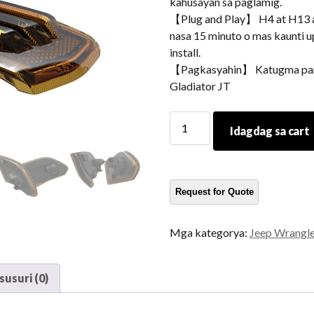
kahusayan sa paglamig.
【Plug and Play】 H4 at H13 
nasa 15 minuto o mas kaunti 
install.
【Pagkasyahin】 Katugma para
Gladiator JT
Sidemarkers
Idagdag sa cart
para
sa
Jeep
Wrangler
JL
2018
Mga kategorya:
Jeep Wrangler
2019
at
Gladiator
usuri (0)
JT
dami