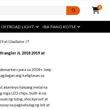
0
Buksan ang menu
Buksan ang menu
OFFROAD LIGHT
IBA PANG KOTSE
9 at Gladiator JT
Wrangler JL 2018 2019 at
emarkers para sa 2018+ Jeep
Dagdagan ang kaligtasan sa
t aluminyo haluang metal na
g mga LED chips, built-in na
gusan ng tubig, shockproof at
usay na pagkabulag ng init at