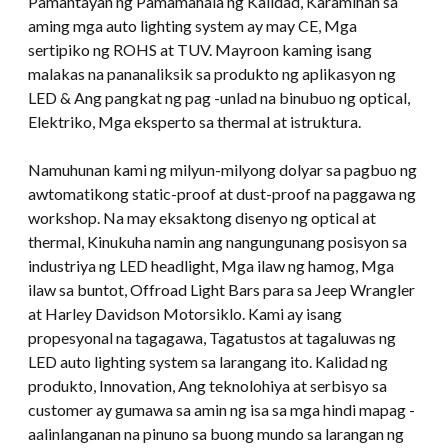
Pamantayan ng Pamamahala ng Kalidad, Karamihan sa
aming mga auto lighting system ay may CE, Mga
sertipiko ng ROHS at TUV. Mayroon kaming isang
malakas na pananaliksik sa produkto ng aplikasyon ng
LED & Ang pangkat ng pag -unlad na binubuo ng optical,
Elektriko, Mga eksperto sa thermal at istruktura.
Namuhunan kami ng milyun-milyong dolyar sa pagbuo ng
awtomatikong static-proof at dust-proof na paggawa ng
workshop. Na may eksaktong disenyo ng optical at
thermal, Kinukuha namin ang nangungunang posisyon sa
industriya ng LED headlight, Mga ilaw ng hamog, Mga
ilaw sa buntot, Offroad Light Bars para sa Jeep Wrangler
at Harley Davidson Motorsiklo. Kami ay isang
propesyonal na tagagawa, Tagatustos at tagaluwas ng
LED auto lighting system sa larangang ito. Kalidad ng
produkto, Innovation, Ang teknolohiya at serbisyo sa
customer ay gumawa sa amin ng isa sa mga hindi mapag -
aalinlanganan na pinuno sa buong mundo sa larangan ng