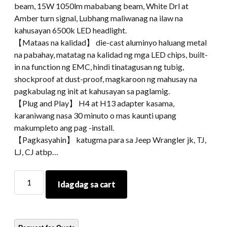
beam, 15W 1050lm mababang beam, White Drl at
Amber turn signal, Lubhang maliwanag na ilaw na
kahusayan 6500k LED headlight.
【Mataas na kalidad】 die-cast aluminyo haluang metal
na pabahay, matatag na kalidad ng mga LED chips, built-
in na function ng EMC, hindi tinatagusan ng tubig,
shockproof at dust-proof, magkaroon ng mahusay na
pagkabulag ng init at kahusayan sa paglamig.
【Plug and Play】 H4 at H13 adapter kasama,
karaniwang nasa 30 minuto o mas kaunti upang
makumpleto ang pag -install.
【Pagkasyahin】 katugma para sa Jeep Wrangler jk, TJ,
LJ, CJ atbp…
7
Idagdag sa cart
Inch
LED
projector
headlight