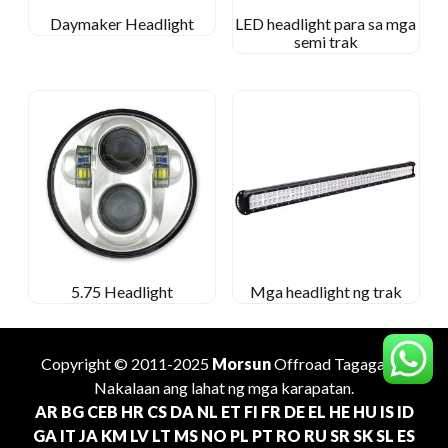
Daymaker Headlight
LED headlight para sa mga
semi trak
5.75 Headlight
Mga headlight ng trak
Copyright © 2011-2025
Morsun
Offroad
Tagagawa
.
Nakalaan ang lahat ng mga karapatan.
AR
BG
CEB
HR
CS
DA
NL
ET
FI
FR
DE
EL
HE
HU
IS
ID
GA
IT
JA
KM
LV
LT
MS
NO
PL
PT
RO
RU
SR
SK
SL
ES