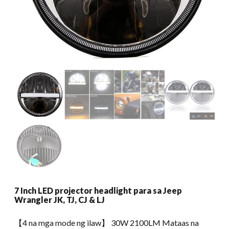
7 Inch LED projector headlight para sa Jeep
Wrangler JK, TJ, CJ & LJ
【4 na mga mode ng ilaw】 30W 2100LM Mataas na