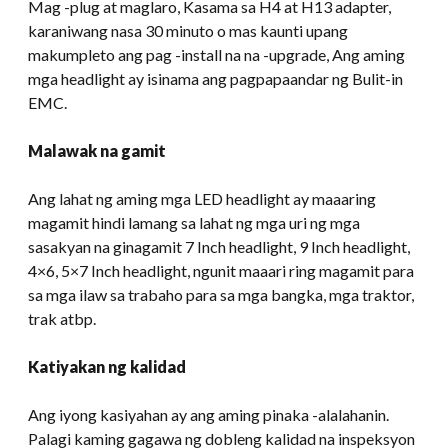
Mag -plug at maglaro, Kasama sa H4 at H13 adapter,
karaniwang nasa 30 minuto o mas kaunti upang
makumpleto ang pag -install na na -upgrade, Ang aming
mga headlight ay isinama ang pagpapaandar ng Bulit-in
EMC.
Malawak na gamit
Ang lahat ng aming mga LED headlight ay maaaring
magamit hindi lamang sa lahat ng mga uri ng mga
sasakyan na ginagamit 7 Inch headlight, 9 Inch headlight,
4×6, 5×7 Inch headlight, ngunit maaari ring magamit para
sa mga ilaw sa trabaho para sa mga bangka, mga traktor,
trak atbp.
Katiyakan ng kalidad
Ang iyong kasiyahan ay ang aming pinaka -alalahanin.
Palagi kaming gagawa ng dobleng kalidad na inspeksyon