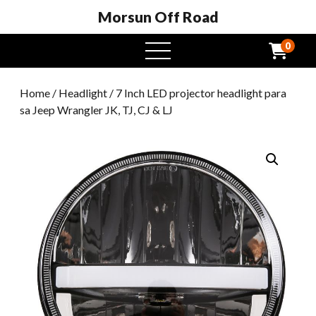
Morsun Off Road
0
Buksan
ang
menu
Home
/
Headlight
/ 7 Inch LED projector headlight para
sa Jeep Wrangler JK, TJ, CJ & LJ