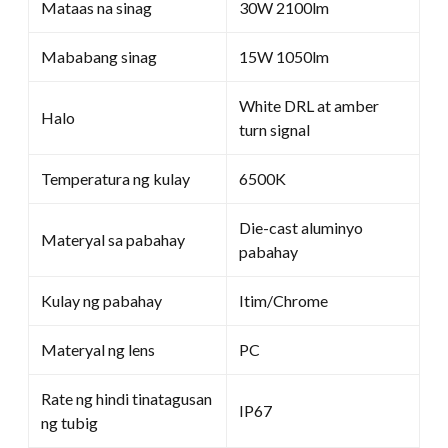
Mataas na sinag
30W 2100lm
Mababang sinag
15W 1050lm
White DRL at amber
Halo
turn signal
Temperatura ng kulay
6500K
Die-cast aluminyo
Materyal sa pabahay
pabahay
Kulay ng pabahay
Itim/Chrome
Materyal ng lens
PC
Rate ng hindi tinatagusan
IP67
ng tubig