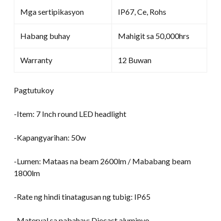
Mga sertipikasyon
IP67, Ce, Rohs
Habang buhay
Mahigit sa 50,000hrs
Warranty
12 Buwan
Pagtutukoy
-Item: 7 Inch round LED headlight
-Kapangyarihan: 50w
-Lumen: Mataas na beam 2600lm / Mababang beam
1800lm
-Rate ng hindi tinatagusan ng tubig: IP65
-Materyal sa pabahay: Diecast aluminyo