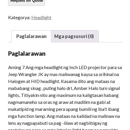
para
sa
Kategorya:
Headlight
Jeep
Wrangler
JK,
Paglalarawan
Mga pagsusuri (0)
TJ,
CJ
Paglalarawan
&
LJ
Aming 7 Ang mga headlight ng Inch LED projector para sa
dami
Jeep Wrangler JK ay mas maliwanag kaysa sa orihinal na
Halogen at HID headlight. Kasama dito ang mataas na
mababang sinag , puting halo drl, Amber Halo turn signal
lights, Titiyakin nito ang maximum na kaligtasan habang
nagmamaneho sa oras ng araw at madilim na gabi at
makatipid ng maraming pera upang bumili ng iba't ibang
mga function lamp. Ang mataas na kalidad na malinaw na
lens ay nagpapabuti sa pag -iilaw at nagbibigay ng
proteksyon para sa mga interior light beam na perpekto