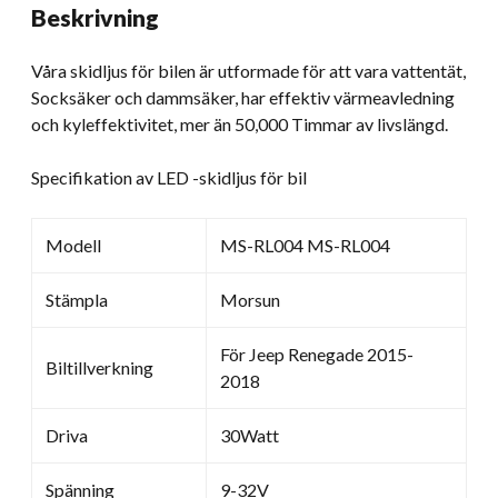
Beskrivning
Bilskida
kvantitet
Våra skidljus för bilen är utformade för att vara vattentät,
Socksäker och dammsäker, har effektiv värmeavledning
och kyleffektivitet, mer än 50,000 Timmar av livslängd.
Specifikation av LED -skidljus för bil
Modell
MS-RL004 MS-RL004
Stämpla
Morsun
För Jeep Renegade 2015-
Biltillverkning
2018
Driva
30Watt
Spänning
9-32V