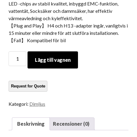
LED -chips av stabil kvalitet, inbyggd EMC-funktion,
vattentät, Socksäker och dammsäker, har effektiv
värmeavledning och kyleffektivitet.
【Plug and Play】 H4 och H13 -adapter ingår, vanligtvis i
15 minuter eller mindre för att slutföra installationen.
【Fall】 Kompatibel för bil
Morsun
Lägg till vagnen
Led
Pods
Light
RGB
Timing
Music
Kategori:
Dimljus
Spela
Telefon
App
Beskrivning
Recensioner (0)
Control
4