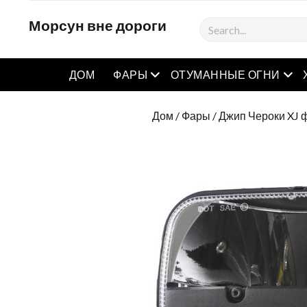
Морсун вне дороги
Поиск
Открытое меню
Отк
ДОМ
ФАРЫ
ОТУМАННЫЕ ОГНИ
Дом
/
Фары
/
Джип Чероки XJ 