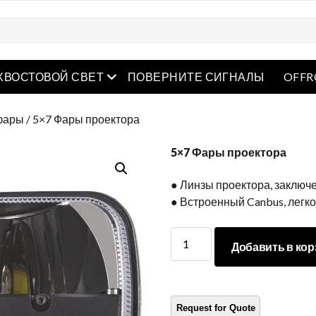
рытое меню
Открытое меню
ХВОСТОВОЙ СВЕТ
ПОВЕРНИТЕ СИГНАЛЫ
OFFR
фары
/ 5×7 Фары проектора
5×7 Фары проектора
● Линзы проектора, заклю
● Встроенный Canbus, легко
5X7
Добавить в кор
Фары
проектора
количество