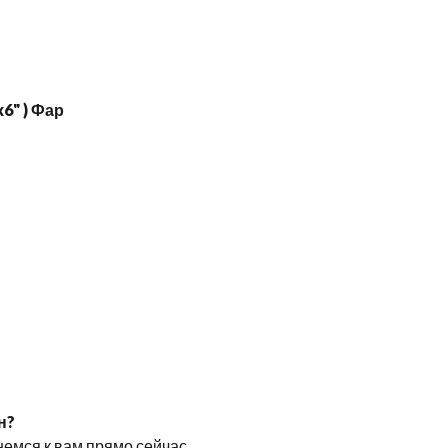
x6" ) Фар
н?
немся к вам прямо сейчас.