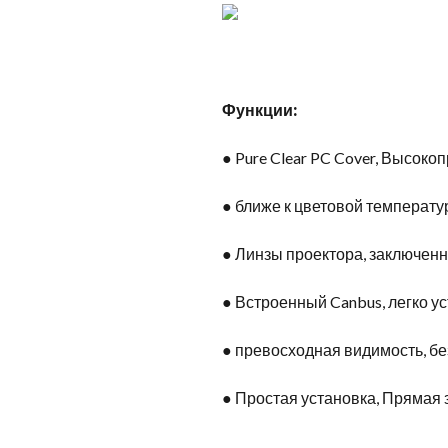
Функции:
● Pure Clear PC Cover, Высок
● ближе к цветовой температу
● Линзы проектора, заключен
● Встроенный Canbus, легко у
● превосходная видимость, бе
● Простая установка, Прямая 