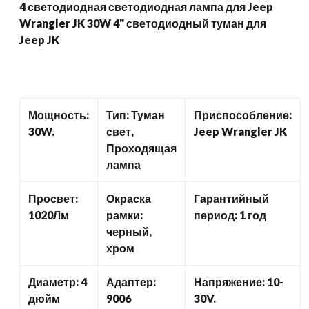
4 светодиодная светодиодная лампа для Jeep
количество
Wrangler JK 30W 4" светодиодный туман для
Jeep JK
Мощность:
Тип: Туман
Приспособление:
30W.
свет,
Jeep Wrangler JK
Проходящая
лампа
Просвет:
Окраска
Гарантийный
1020Лм
рамки:
период: 1 год
черный,
хром
Диаметр: 4
Адаптер:
Напряжение: 10-
дюйм
9006
30V.