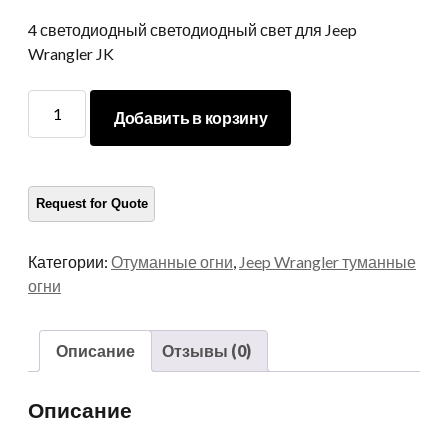
4 светодиодный светодиодный свет для Jeep
Wrangler JK
4
Добавить в корзину
Светодиодная
светодиодная
лампа
для
Jeep
Wrangler
Категории:
Отуманные огни
,
Jeep Wrangler туманные
JK
огни
30W
4'
Светодиодный
Описание
Отзывы (0)
туман
для
Описание
Jeep
JK