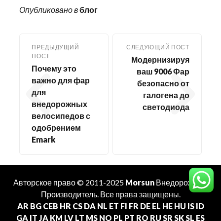
Опубликовано в
блог
ПРЕДЫДУЩИЙ
СЛЕДУЮЩИЙ ПОСТ
ПОСТ
Модернизируя
Почему это
ваш 9006 Фар
важно для фар
безопасно от
для
галогена до
внедорожных
светодиода
велосипедов с
одобрением
Emark
Авторское право © 2011-2025
Morsun
Внедорожный
Производитель
. Все права защищены.
AR
BG
CEB
HR
CS
DA
NL
ET
FI
FR
DE
EL
HE
HU
IS
ID
GA
IT
JA
KM
LV
LT
MS
NO
PL
PT
RO
RU
SR
SK
SL
ES