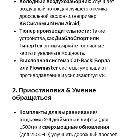
Холодный воздухозаборник:
Улучшает
воздушный поток для лучшего отклика
дроссельной заслонки. (например,
K&Системы N или Airaid
).
Тюнер производительности:
Такие
устройства, как
ДиаблоСпорт или
ГиперТех
оптимизируйте топливные
карты и увеличьте мощность.
Выхлопная система Cat-Back:
Борла
или Flowmaster
системы уменьшают
противодавление и усиливают гул V8.
2. Приостановка & Умение
обращаться
Комплекты для выравнивания/
подъема:
2-4 дюймовые лифты
(для
1500) или
сверхмощные обновления
(для 2500HD) улучшить дорожный просвет.