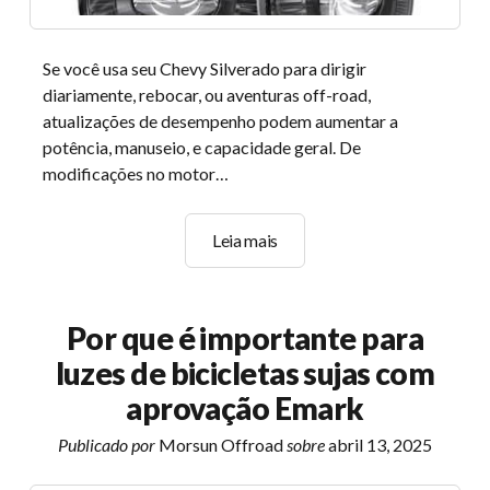
Se você usa seu Chevy Silverado para dirigir
diariamente, rebocar, ou aventuras off-road,
atualizações de desempenho podem aumentar a
potência, manuseio, e capacidade geral. De
modificações no motor…
Melhores
Leia mais
atualizações
de
desempenho
Por que é importante para
para
luzes de bicicletas sujas com
o
seu
aprovação Emark
Silverado
Publicado por
Morsun Offroad
sobre
abril 13, 2025
1500
&