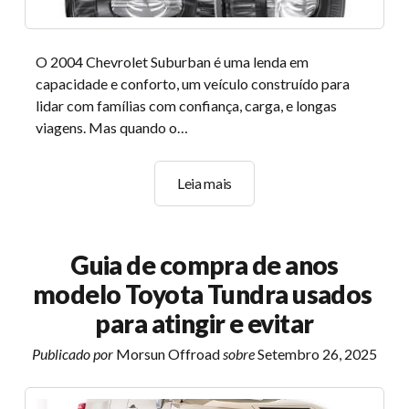
O 2004 Chevrolet Suburban é uma lenda em
capacidade e conforto, um veículo construído para
lidar com famílias com confiança, carga, e longas
viagens. Mas quando o…
Um
Leia mais
guia
para
conversão
Guia de compra de anos
de
modelo Toyota Tundra usados ​​​​
faróis
de
para atingir e evitar
LED
Publicado por
Morsun Offroad
sobre
Setembro 26, 2025
para
o
seu