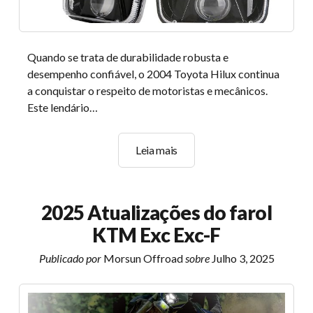
Quando se trata de durabilidade robusta e
desempenho confiável, o 2004 Toyota Hilux continua
a conquistar o respeito de motoristas e mecânicos.
Este lendário…
2004
Leia mais
Toyota
Hilux
analisa
2025 Atualizações do farol
carro-
KTM Exc Exc-F
chefe
confiável
Publicado por
Morsun Offroad
sobre
Julho 3, 2025
ou
caminhão
desatualizado