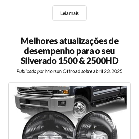
Atualizando
Leia mais
o
seu
9006
Melhores atualizações de
Faróis
desempenho para o seu
com
segurança
Silverado 1500 & 2500HD
de
Publicado por
Morsun Offroad
sobre
abril 23, 2025
halogênio
para
LED