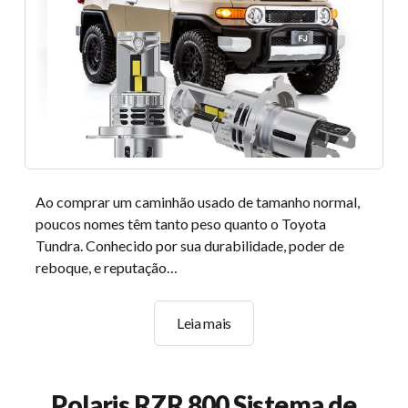
2004
Suburbano
Ao comprar um caminhão usado de tamanho normal,
poucos nomes têm tanto peso quanto o Toyota
Tundra. Conhecido por sua durabilidade, poder de
reboque, e reputação…
Guia
Leia mais
de
compra
de
Polaris RZR 800 Sistema de