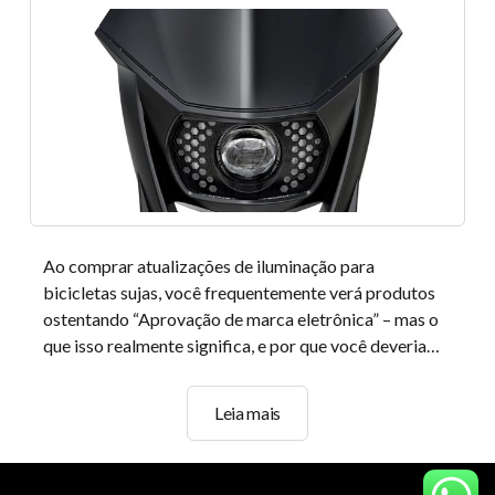
2500HD
Ao comprar atualizações de iluminação para
bicicletas sujas, você frequentemente verá produtos
ostentando “Aprovação de marca eletrônica” – mas o
que isso realmente significa, e por que você deveria…
Por
Leia mais
que
é
importante