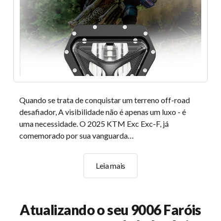
Quando se trata de conquistar um terreno off-road
desafiador, A visibilidade não é apenas um luxo - é
uma necessidade. O 2025 KTM Exc Exc-F, já
comemorado por sua vanguarda…
2025
Leia mais
Atualizações
do
farol
Atualizando o seu 9006 Faróis
KTM