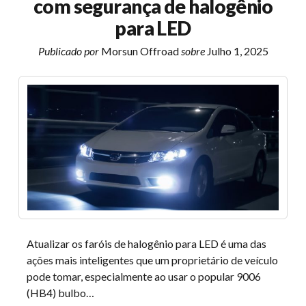
com segurança de halogênio
Exc
Exc-
para LED
F
Publicado por
Morsun Offroad
sobre
Julho 1, 2025
Atualizar os faróis de halogênio para LED é uma das
ações mais inteligentes que um proprietário de veículo
pode tomar, especialmente ao usar o popular 9006
(HB4) bulbo…