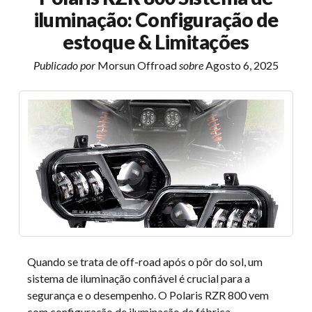
anos
iluminação: Configuração de
modelo
Toyota
estoque & Limitações
Tundra
Publicado por
Morsun Offroad
sobre
Agosto 6, 2025
usados
para
atingir
e
evitar
Quando se trata de off-road após o pôr do sol, um
sistema de iluminação confiável é crucial para a
segurança e o desempenho. O Polaris RZR 800 vem
com configuração de iluminação de fábrica…