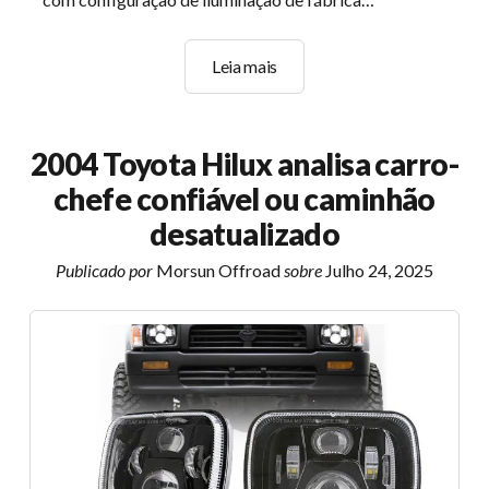
Polaris
Leia mais
RZR
800
Sistema
2004 Toyota Hilux analisa carro-
de
chefe confiável ou caminhão
iluminação:
Configuração
desatualizado
de
Publicado por
Morsun Offroad
sobre
Julho 24, 2025
estoque
&
Limitações