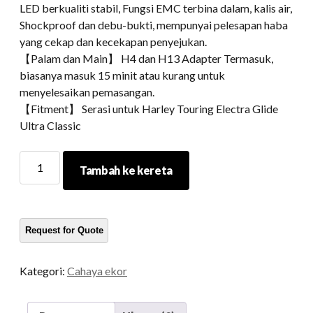
LED berkualiti stabil, Fungsi EMC terbina dalam, kalis air,
Shockproof dan debu-bukti, mempunyai pelesapan haba
yang cekap dan kecekapan penyejukan.
【Palam dan Main】 H4 dan H13 Adapter Termasuk,
biasanya masuk 15 minit atau kurang untuk
menyelesaikan pemasangan.
【Fitment】 Serasi untuk Harley Touring Electra Glide
Ultra Classic
Morsun
Tambah ke kereta
Smoke
Brake
Turn
Tail
Light
untuk
Kategori:
Cahaya ekor
Harley
Touring
Electra