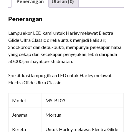
Penerangan
Ulasan (0)
Glide
Ultra
Penerangan
Classic
kuantiti
Lampu ekor LED kami untuk Harley melawat Electra
Glide Ultra Classic direka untuk menjadi kalis air,
Shockproof dan debu-bukti, mempunyai pelesapan haba
yang cekap dan kecekapan penyejukan, lebih daripada
50,000 jam hayat perkhidmatan.
Spesifikasi lampu giliran LED untuk Harley melawat
Electra Glide Ultra Classic
Model
MS-BL03
Jenama
Morsun
Kereta
Untuk Harley melawat Electra Glide