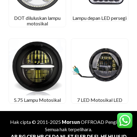
DOT diluluskan lampu
Lampu depan LED persegi
motosikal
5.75 Lampu Motosikal
7 LED Motosikal LED
Hak cipta © 2011-2025
Morsun
OFFROAD
Pengilang
.
Semua hak terpelihara.
AR
BG
CEB
HR
CS
DA
NL
ET
FI
FR
DE
EL
HE
HU
IS
ID