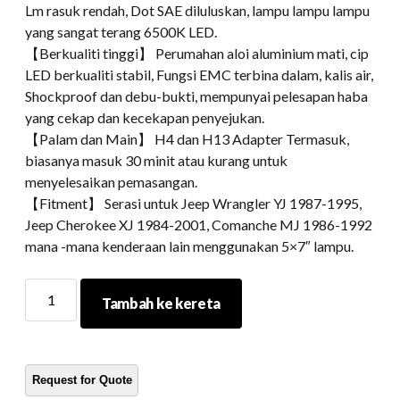
Lm rasuk rendah, Dot SAE diluluskan, lampu lampu lampu
yang sangat terang 6500K LED.
【Berkualiti tinggi】 Perumahan aloi aluminium mati, cip
LED berkualiti stabil, Fungsi EMC terbina dalam, kalis air,
Shockproof dan debu-bukti, mempunyai pelesapan haba
yang cekap dan kecekapan penyejukan.
【Palam dan Main】 H4 dan H13 Adapter Termasuk,
biasanya masuk 30 minit atau kurang untuk
menyelesaikan pemasangan.
【Fitment】 Serasi untuk Jeep Wrangler YJ 1987-1995,
Jeep Cherokee XJ 1984-2001, Comanche MJ 1986-1992
mana -mana kenderaan lain menggunakan 5×7″ lampu.
5X7
Tambah ke kereta
inci
LED
lampu
lampu
LED