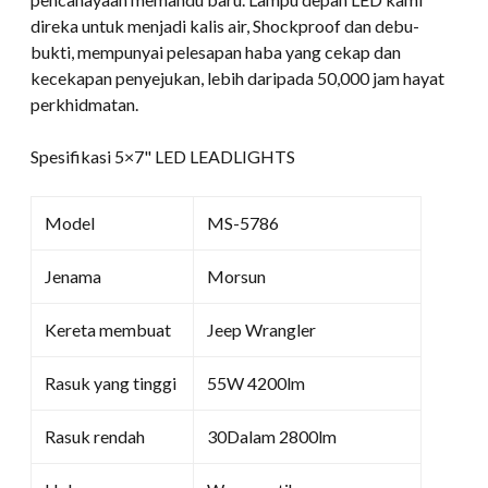
direka untuk menjadi kalis air, Shockproof dan debu-
bukti, mempunyai pelesapan haba yang cekap dan
kecekapan penyejukan, lebih daripada 50,000 jam hayat
perkhidmatan.
Spesifikasi 5×7" LED LEADLIGHTS
Model
MS-5786
Jenama
Morsun
Kereta membuat
Jeep Wrangler
Rasuk yang tinggi
55W 4200lm
Rasuk rendah
30Dalam 2800lm