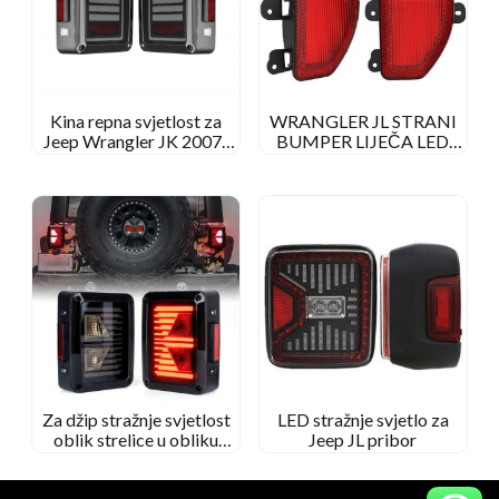
Kina repna svjetlost za
WRANGLER JL STRANI
Jeep Wrangler JK 2007-
BUMPER LIJEČA LED
2015
Svjetla za magla za Jeep
Wrangler JL 2018
Za džip stražnje svjetlost
LED stražnje svjetlo za
oblik strelice u obliku
Jeep JL pribor
stražnje svjetiljke LED
preokret/okret/trčanje/kočnica