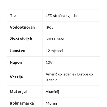
Tip
LED strašna svjetla
Vodootporan
IP65
Životni vijek
50000 sate
Jamstvo
12 mjeseci
Napon
12V
Američko izdanje / Europsko
Verzija
izdanje
Materijal
Aluminij
Robna marka
Morun