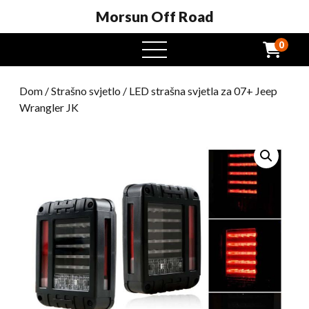
Morsun Off Road
0
Otvoreni
izbornik
Dom
/
Strašno svjetlo
/ LED strašna svjetla za 07+ Jeep
Wrangler JK