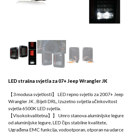
LED strašna svjetla za 07+ Jeep Wrangler JK
【3 modusa svjetlosti】 LED repno svjetlo za 2007+ Jeep
Wrangler JK , Bijeli DRL, Izuzetno svijetla učinkovitost
svjetla 6500K LED svjetla.
【Visokokvalitetna】】 Umro stanova aluminijske legure
od aluminijske legure, LED čips stabilne kvalitete,
Ugrađena EMC funkcija, vodootporan, otporan na udarce