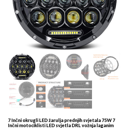
7 Inčni okrugli LED žarulja prednjih svjetala 75W 7
Inčni motociklisti LED svjetla DRL vožnja laganim