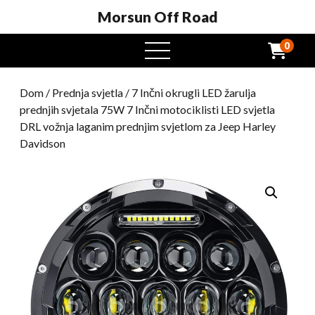
Morsun Off Road
0
Otvoreni
izbornik
Dom
/
Prednja svjetla
/ 7 Inčni okrugli LED žarulja
prednjih svjetala 75W 7 Inčni motociklisti LED svjetla
DRL vožnja laganim prednjim svjetlom za Jeep Harley
Davidson