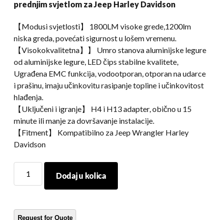
prednjim svjetlom za Jeep Harley Davidson
【Modusi svjetlosti】 1800LM visoke grede,1200lm
niska greda, povećati sigurnost u lošem vremenu.
【Visokokvalitetna】】 Umro stanova aluminijske legure
od aluminijske legure, LED čips stabilne kvalitete,
Ugrađena EMC funkcija, vodootporan, otporan na udarce
i prašinu, imaju učinkovitu rasipanje topline i učinkovitost
hlađenja.
【Uključeni i igranje】 H4 i H13 adapter, obično u 15
minute ili manje za dovršavanje instalacije.
【Fitment】 Kompatibilno za Jeep Wrangler Harley
Davidson
7
Dodaj u kolica
Inčni
okrugli
LED
žarulja