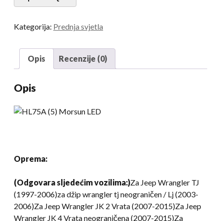
prednjih
svjetala
Kategorija:
Prednja svjetla
75W
7
Inčni
Opis
Recenzije (0)
motociklisti
LED
Opis
svjetla
DRL
vožnja
laganim
prednjim
svjetlom
Oprema:
za
Jeep
(Odgovara sljedećim vozilima:)
Za Jeep Wrangler TJ
Harley
(1997-2006)za džip wrangler tj neograničen / Lj (2003-
Davidson
2006)Za Jeep Wrangler JK 2 Vrata (2007-2015)Za Jeep
količina
Wrangler JK 4 Vrata neograničena (2007-2015)Za