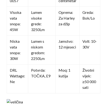
0057
centimetar
Visoka
Lumen
Oprema:
Greda:
vata
visoke
Za Harley
Bok/Lo
snopa:
grede:
za džip
45W
3250Lm
Niska
Lumen s
Jamstvo:
Volt: 10-
vata
niskom
12 mjeseci
30V
snopa:
gredom:
30W
2250Lm
DRL
Potvrda:
Moq: 1
Životni
Wattage:
TOČKA, E9
kutija
vijek:
Ne
≥50 000
sati