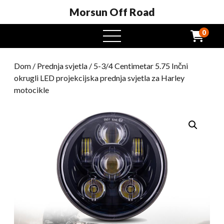
Morsun Off Road
0
Otvoreni
izbornik
Dom
/
Prednja svjetla
/ 5-3/4 Centimetar 5.75 Inčni
okrugli LED projekcijska prednja svjetla za Harley
motocikle