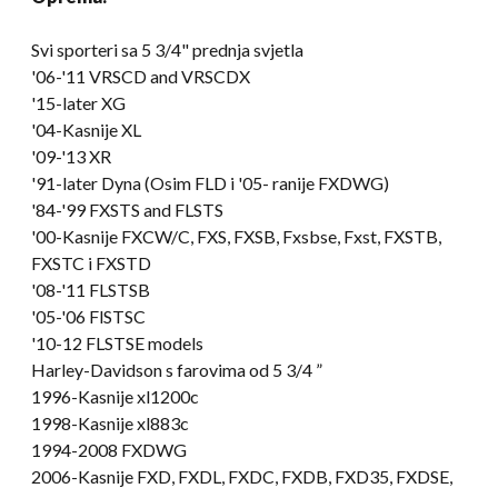
Svi sporteri sa 5 3/4" prednja svjetla
'06-
'11 VRSCD and VRSCDX
'15-later XG
'04-Kasnije XL
'09-
'13 XR
'91-later Dyna
(Osim FLD i '05- ranije FXDWG)
'84-'99 FXSTS and FLSTS
'00-Kasnije FXCW/C, FXS, FXSB, Fxsbse, Fxst, FXSTB,
FXSTC i FXSTD
'08-
'11 FLSTSB
'05-'06 FlSTSC
'10-12 FLSTSE models
Harley-Davidson s farovima od 5 3/4 ”
1996-Kasnije xl1200c
1998-Kasnije xl883c
1994-2008 FXDWG
2006-Kasnije FXD, FXDL, FXDC, FXDB, FXD35, FXDSE,