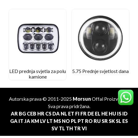
LED prednja svjetla za polu
5.75 Prednje svjetlost dana
kamione
Autorska prava © 2011-2025
Morsun
Offal
Proizvođač
.
Sva prava pridržana.
AR
BG
CEB
HR
CS
DA
NL
ET
FI
FR
DE
EL
HE
HU
IS
ID
GA
IT
JA
KM
LV
LT
MS
NO
PL
PT
RO
RU
SR
SK
SL
ES
SV
TL
TH
TR
VI