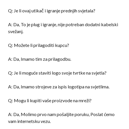
Q: Je li ovaj utikač i igranje prednjih svjetala?
A: Da, To je plug i igranje, nije potreban dodatni kabelski
svežanj.
Q: Možete li prilagoditi kupcu?
A: Da, Imamo tim za prilagodbu.
Q: Je li moguće staviti logo svoje tvrtke na svjetla?
A: Da, Imamo strojeve za ispis logotipa na svjetlima.
Q: Mogu li kupiti vaše proizvode na mreži?
A: Da, Molimo prvo nam pošaljite poruku, Poslat ćemo
vam internetsku vezu.