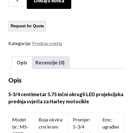
Dodaj u kolica
3/4
Centimetar
5.75
Inčni
okrugli
LED
Kategorija:
Prednja svjetla
projekcijska
prednja
svjetla
Opis
Recenzije (0)
za
Harley
Opis
motocikle
količina
5-3/4 centimetar 5.75 inčni okrugli LED projekcijska
prednja svjetla za Harley motocikle
Model
Boja okvira:
Promjer:
Emc:
br.: MS-
crni krom
5-3/4
ugrađen