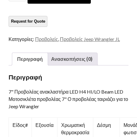
φωτοστέφανο
LED
ποσότητα
Κατηγορίες:
Προβολείς
,
Προβολείς Jeep Wrangler JL
Περιγραφή
Ανασκοπήσεις (0)
Περιγραφή
7" Προβολέας ανακλαστήρα LED H4 HI/LO Beam LED
Μοτοσικλέτα προβολέας 7" Ο προβολέας ταιριάζει για το
Jeep Wrangler
Είδος#
Εξουσία
Χρωματική
Δέσμη
Μονά
θερμοκρασία
φωτισ