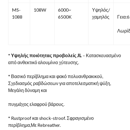
MS-
108W
6000~
Υψηλός/
1088
6500K
χαμηλός
Γεια:
Λωρί
*
Υψηλής ποιότητας προβολείς JL
– Κατασκευασμένο
από ανθεκτικό αλουμίνιο χύτευσης.
* Βασικό περίβλημα και φακό πολυανθρακικού,
Σχεδιασμός ραβδώσεων για αποτελεσματική ψύξη,
Μεγάλη δύναμη και
πυγμάχος ελαφρού βάρους.
* Rustproof και shock-stroof. Σφραγισμένο
περίβλημα,Με Rebreather.