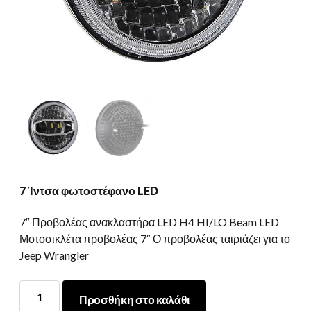
7 Ίντσα φωτοστέφανο LED
7″ Προβολέας ανακλαστήρα LED H4 HI/LO Beam LED
Μοτοσικλέτα προβολέας 7″ Ο προβολέας ταιριάζει για το
Jeep Wrangler
7
Προσθήκη στο καλάθι
Ίντσα