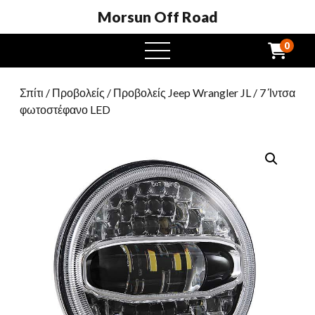
Morsun Off Road
0
μενού
Σπίτι
/
Προβολείς
/
Προβολείς Jeep Wrangler JL
/ 7 Ίντσα
φωτοστέφανο LED