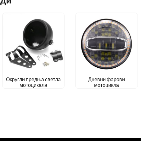
Округли предња светла
Дневни фарови
мотоцикала
мотоцикла