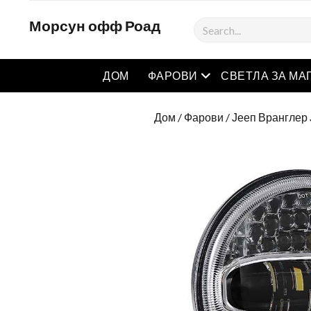
Морсун офф Роад
Тражити
отворен мени
ДОМ
ФАРОВИ
СВЕТЛА ЗА МА
Дом
/
Фарови
/
Јееп Вранглер