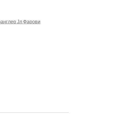
ранглер Јл Фарови