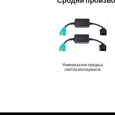
Универзални предња
светла мотоцикала