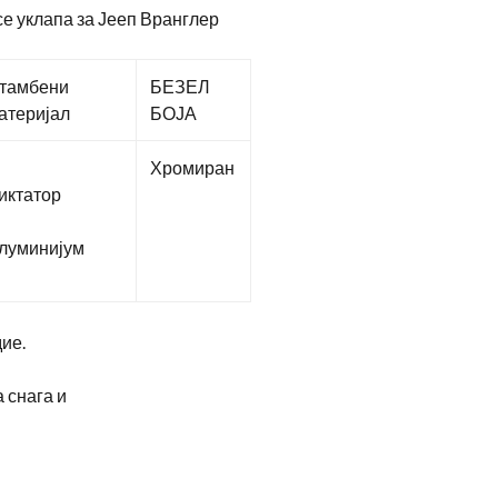
 уклапа за Јееп Вранглер
тамбени
БЕЗЕЛ
атеријал
БОЈА
Хромиран
иктатор
луминијум
ие.
 снага и