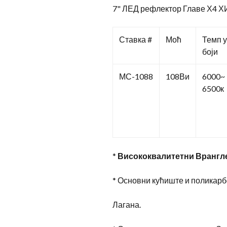
7" ЛЕД рефлектор Главе Х4 
Ставка #
Моћ
Темп у
боји
МС-1088
108Ви
6000~
6500к
*
Висококвалитетни Врангл
* Основни кућиште и поликарб
Лагана.