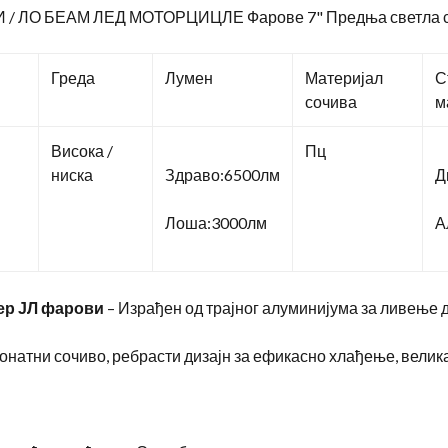
ХИ / ЛО БЕАМ ЛЕД МОТОРЦИЦЛЕ Фарове 7" Предња светла се
Греда
Лумен
Материјал
С
сочива
м
Висока /
Пц
ниска
Здраво:6500лм
Д
Лоша:3000лм
А
ер ЈЛ фарови
– Израђен од трајног алуминијума за ливење д
онатни сочиво, ребрасти дизајн за ефикасно хлађење, велика