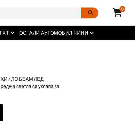
0
отворен мени
отворен мени
ГХТ
ОСТАЛИ АУТОМОБИЛ ЧИНИ
4 ХИ / ЛО БЕАМ ЛЕД
дња светла се уклапа за