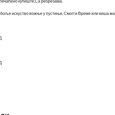
Запечаћено кућиште,Са ребрезама.
ајбоље искуство вожње у пустињи, Смогги Време или киша ма
оди