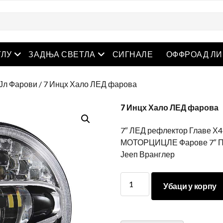
отворен мени
отворен мени
ГЛУ
ЗАДЊА СВЕТЛА
СИГНАЛЕ
ОФФРОАД ЛИ
 Јл Фарови
/ 7 Инцх Хало ЛЕД фарова
7 Инцх Хало ЛЕД фарова
7″ ЛЕД рефлектор Главе Х
МОТОРЦИЦЛЕ Фарове 7″ Пре
Јееп Вранглер
7
Убаци у корпу
Инцх
Хало
ЛЕД