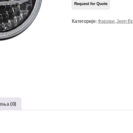
фарова
количина
Категорије:
Фарови
,
Јееп В
ења (0)