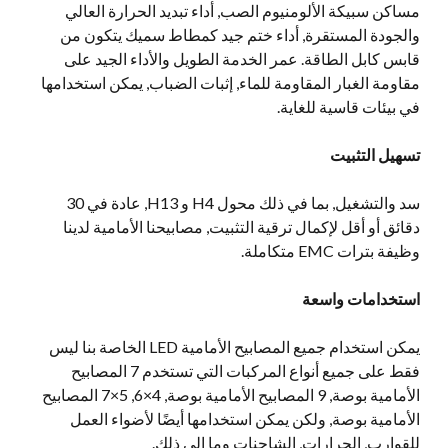
مساكن سبيكة الألومنيوم الصب, أداء تبديد الحرارة العالي
والجودة المستقرة, أداء ختم جيد كمطاط سميك يتكون من
قابس كابل الطاقة. عمر الخدمة الطويل والأداء الجيد على
مقاومة الغبار المقاومة للماء, إثبات الضباب, يمكن استخدامها
في بيئات قاسية للغاية.
تسهيل التثبيت
سد والتشغيل, بما في ذلك محول H4 و H13, عادة في 30
دقائق أو أقل لإكمال ترقية التثبيت, مصابيحنا الأمامية لدينا
وظيفة بترات EMC متكاملة.
استخدامات واسعة
يمكن استخدام جميع المصابيح الأمامية LED الخاصة بنا ليس
فقط على جميع أنواع المركبات التي تستخدم 7 المصابيح
الأمامية بوصة, 9 المصابيح الأمامية بوصة, 4×6, 5×7 المصابيح
الأمامية بوصة, ولكن يمكن استخدامها أيضًا لأضواء العمل
للقوارب, الجرارات, الشاحنات وما إلى ذلك.