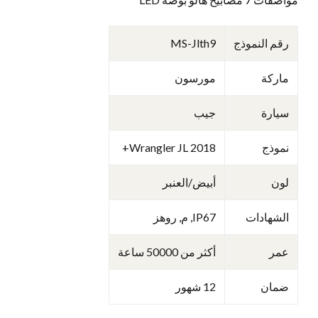
رقم النموذج
MS-Jlth9
ماركة
مورسون
سيارة
جيب
نموذج
Wrangler JL 2018+
لون
أبيض/العنبر
الشهادات
IP67, م, روهز
عمر
أكثر من 50000 ساعة
ضمان
12 شهور