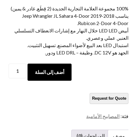
100% مجموعة العلامة التجارية الجديدة (2 قِطَع, غادر & يمين)
يناسب 2018-2019 Jeep Wrangler JL Sahara 4-Door
Rubicon 2-Door 4-Door.
أبيض LED LED خلال النهار مع إشارات الانعطاف التسلسلي
العنبر, عملي وعصري.
استبدال LED بعد البيع لأضواء المصنع, تسهيل التثبيت.
الجهد هو DC 12V. وظيفة – LED DRL ودور.
LED
أضف إلى السلة
Morsun
Front
Fender
LED
LED
أثناء
فئة:
المصابيح الأمامية
النهار
مع
إشارات
وصف
المراجعات (0)