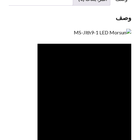
الدوران
المتسلسل
وصف
ل
2018+
جيب
رانجلر
JL
Sahara
Rubicon
كمية