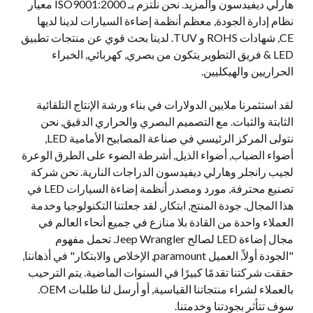
هارلي ديفيدسون والمزيد. نحن نلتزم بـ ISO9001:2000 معيار
نظام إدارة الجودة, معظم أنظمة إضاءة السيارات لدينا لديها
CE, شهادات ROHS و TUV. لدينا بحث قوي عن منتجات تطبيق
LED & فريق التطوير يتكون من بصري, كهربائي, الخبراء
الحراريين والهيكليين.
لقد استثمرنا ملايين الدولارات في بناء ورشة الإنتاج التلقائية
الثابتة والثبات. مع التصميم البصري والحراري الدقيق, نحن
نتولى المركز الرئيسي في صناعة المصابيح الأمامية LED,
أضواء الضباب, أضواء الذيل, أشرطة الضوء على الطرق الوعرة
لجيب رانجلر وهارلي ديفيدسون الدراجات النارية. نحن شركة
تصنيع محترفة, مورد ومصدر أنظمة إضاءة السيارات LED في
هذا المجال. جودة المنتج, ابتكار, لقد جعلتنا التكنولوجيا وخدمة
العملاء واحدة من القادة بلا منازع في جميع أنحاء العالم في
مجال إضاءة LED لصالح Jeep Wrangler. تحمل مفهوم
"الجودة أولاً, العميل paramount, الإخلاص والابتكار" في أذهاننا,
حققت شركتنا تقدمًا كبيرًا في السنوات الماضية. يتم الترحيب
بالعملاء لشراء منتجاتنا القياسية, أو أرسل لنا طلبات OEM.
سوف تتأثر بجودتنا وخدمتنا.