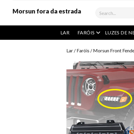
Morsun fora da estrada
Procurar
Abrir menu
LAR
FARÓIS
LUZES DE N
Lar
/
Faróis
/ Morsun Front Fender