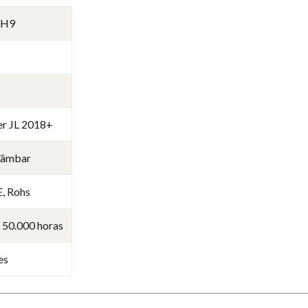
TH9
r JL 2018+
/âmbar
E, Rohs
 50.000 horas
es