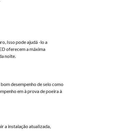
o, Isso pode ajudá -lo a
 LED oferecem a máxima
da noite.
, O bom desempenho de selo como
sempenho em à prova de poeira à
 a instalação atualizada,