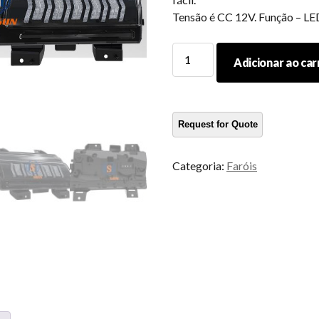
Tensão é CC 12V. Função – LED
Morsun
Adicionar ao car
Front
Fender
liderou
o
dia
da
Categoria:
Faróis
luz
com
sinais
de
curva
seqüencial
para
2018+
Jeep