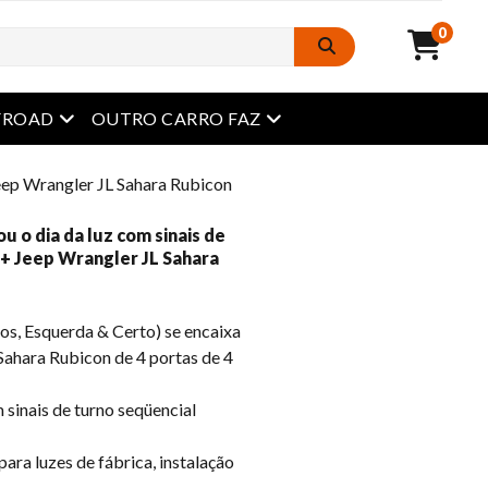
0
Abrir menu
Abrir menu
FROAD
OUTRO CARRO FAZ
Jeep Wrangler JL Sahara Rubicon
u o dia da luz com sinais de
8+ Jeep Wrangler JL Sahara
s, Esquerda & Certo) se encaixa
ahara Rubicon de 4 portas de 4
sinais de turno seqüencial
ara luzes de fábrica, instalação