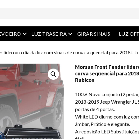
Abrir menu
Abrir menu
EVOEIRO
LUZ TRASEIRA
GIRAR SINAIS
LUZ OF
 liderou o dia da luz com sinais de curva seqüencial para 2018+ 
Morsun Front Fender lidero
curva seqüencial para 201
Rubicon
100% Novo conjunto (2 pedaço
2018-2019 Jeep Wrangler JL S
portas de 4 portas.
White LED diurno com luz com 
âmbar, Prático e elegante.
A reposição LED Substituição p
fácil.