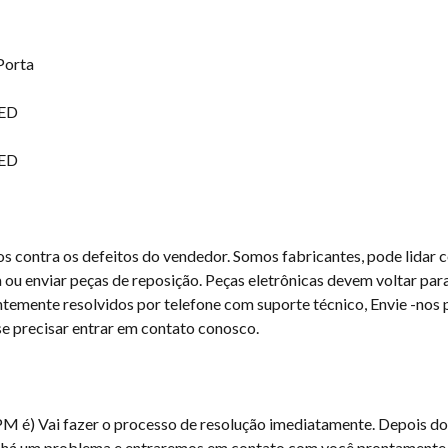
Porta
os contra os defeitos do vendedor. Somos fabricantes, pode lidar
 ou enviar peças de reposição. Peças eletrônicas devem voltar par
emente resolvidos por telefone com suporte técnico, Envie -nos p
e precisar entrar em contato conosco.
M é) Vai fazer o processo de resolução imediatamente. Depois do
 há um problema e entraremos em contato com você prontamente