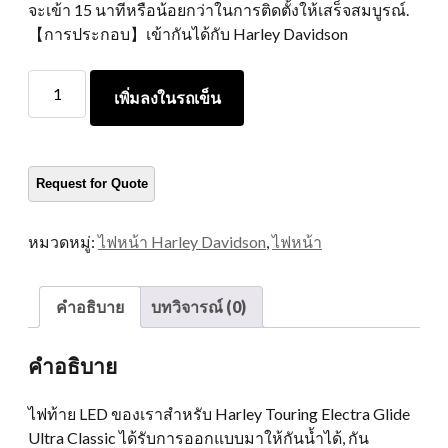
จะเข้า 15 นาทีหรือน้อยกว่าในการติดตั้งให้เสร็จสมบูรณ์.
【การประกอบ】เข้ากันได้กับ Harley Davidson
Morsun
เพิ่มลงในรถเข็น
Black
Chrome
5.75
แหวน
ยึด
ตัว
หมวดหมู่:
ไฟหน้า Harley Davidson
,
ไฟหน้า
ยึด
นิ้ว
สำหรับ
คำอธิบาย
บทวิจารณ์ (0)
มอเตอร์ไซค์
ปริมาณ
คำอธิบาย
ไฟท้าย LED ของเราสำหรับ Harley Touring Electra Glide
Ultra Classic ได้รับการออกแบบมาให้กันน้ำได้, กัน