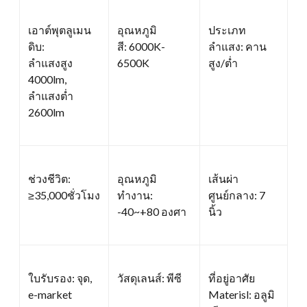
เอาต์พุตลูเมน
อุณหภูมิ
ประเภท
ดิบ:
สี: 6000K-
ลำแสง: คาน
ลำแสงสูง
6500K
สูง/ต่ำ
4000lm,
ลำแสงต่ำ
2600lm
ช่วงชีวิต:
อุณหภูมิ
เส้นผ่า
≥35,000ชั่วโมง
ทำงาน:
ศูนย์กลาง: 7
-40~+80 องศา
นิ้ว
ใบรับรอง: จุด,
วัสดุเลนส์: พีซี
ที่อยู่อาศัย
e-market
Materisl: อลูมิ