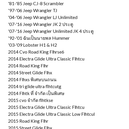
'81-'85 Jeep CJ-8 Scrambler
'97-
'06 Jeep Wrangler TJ
'04-'06 Jeep Wrangler LJ Unlimited
'07-
'16 Jeep Wrangler JK
2 ประตู
'07-
'16 Jeep Wrangler Unlimited JK
4 ประตู
'92-
'01 ฉันเป็นนายพล Hummer
'03-'09 Lobster H1 & H2
2014 Cvo Road King Flhrse6
2014 Electra Glide Ultra Classic Flhtcu
2014 Road King Flhr
2014 Street Glide Flhx
2014 Flhxs พิเศษบนถนน
2014 tri glide ultra flhtcutg
2014 Flhtk ที่ จำกัด เป็นพิเศษ
2015 cvo จำกัด flhtkse
2015 Electra Glide Ultra Classic Flhtcu
2015 Electra Glide Ultra Classic Low Flhtcul
2015 Road King Flhr
2015 Street Glide Flhx