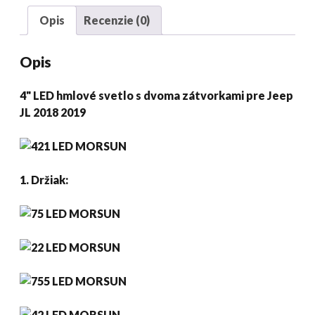
Palec
Opis
Recenzie (0)
jl
hmlová
Opis
lampa
pre
4" LED hmlové svetlo s dvoma zátvorkami pre Jeep
2018
JL 2018 2019
2019
Džíp
jl
množstvo
1. Držiak: