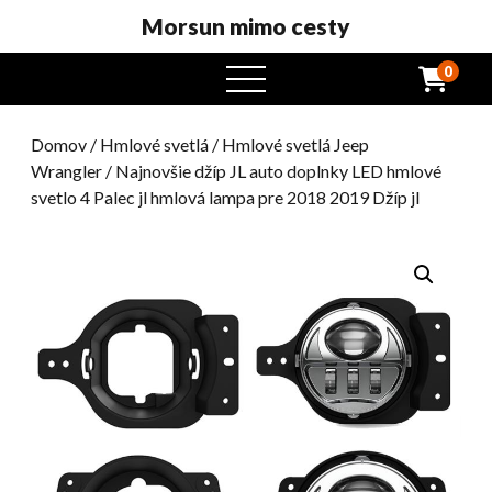
Morsun mimo cesty
0
otvorený
menu
Domov
/
Hmlové svetlá
/
Hmlové svetlá Jeep
Wrangler
/ Najnovšie džíp JL auto doplnky LED hmlové
svetlo 4 Palec jl hmlová lampa pre 2018 2019 Džíp jl