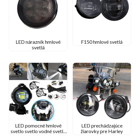
LED nárazník hmlové
F150 hmlové svetlá
svetlá
LED pomocné hmlové
LED prechádzajúce
svetlo svetlo vodné svetlo
žiarovky pre Harley
pre motocykel BMW