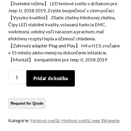
【Svetelné režimy】 LED hmlové svetlo s držiakom pre
Jeep JL 2018 2019, Zvýšte bezpečnosť v zlom počasí.
【Vysoko kvalitné】 Zliatie zliatiny hliníkovej zliatiny,
Čipy LED stabilné kvality, vstavaná funkcia EMC,
vodotesný, odolný voči nárazom a prachom, mať
efektívny rozptyl tepla a účinnosť chladenia.
【Zahrnutý adaptér Plug and Play】 H4 a H13, zvyčajne
v 15 minúty alebo menej na dokončenie inštalácie.
【Montáž】 kompatibilné pre Jeep JL 2018 2019
Najnovšie
Pridať do košíka
džíp
JL
auto
doplnky
LED
hmlové
Kategórie:
Hmlové svetlá
,
Hmlové svetlá Jeep Wrangler
svetlo
4