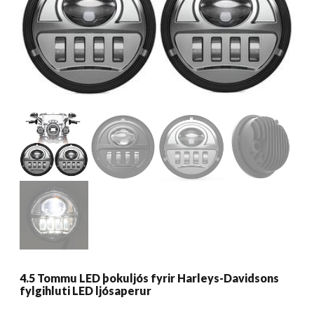
4.5 Tommu LED þokuljós fyrir Harleys-Davidsons
fylgihluti LED ljósaperur