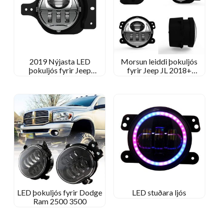
2019 Nýjasta LED
Morsun leiddi þokuljós
þokuljós fyrir Jeep
fyrir Jeep JL 2018+
Wrangler JL
Íþróttir/Rubicon/Sahara/Moab
LED þokuljós fyrir Dodge
LED stuðara ljós
Ram 2500 3500