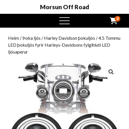
Morsun Off Road
0
Opinn
valmynd
Heim
/
Þoka ljós
/
Harley Davidson þokuljós
/ 4.5 Tommu
LED þokuljós fyrir Harleys-Davidsons fylgihluti LED
ljósaperur