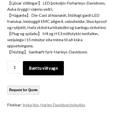
【Ljósar stillingar】 LED þokuljós Forharleys-Davidsons,
Auka öryggi í slæmu veðri.
【Hágæða】 Die-Cast ál húsnæði, Stöðugt gæði LED
franskar, Innbyggð EMC aðgerð, vatnsheldur, Shockproof
og rykþétt, Hafa skilvirka hitaleiðni og kælingu skilvirkni.
【Plug og spilaðu】 H4 og H13 millistykki innifalinn,
venjulega í 15 mínútur eða minna til að klára
uppsetninguna.
【Festing】 Samhæft fyrir Harleys-Davidsons
4.5
Bættu við vagn
Tommu
LED
þokuljós
fyrir
Harleys-
Davidsons
Flokkar:
Þoka ljós
,
Harley Davidson þokuljós
fylgihluti
LED