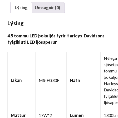
ljósaperur
Lýsing
Umsagnir (0)
Magn
Lýsing
4.5 tommu LED þokuljós fyrir Harleys-Davidsons
fylgihluti LED ljósaperur
Nýlega
sjósetja
tommu 
þokuljós
Líkan
MS-FG30F
Nafn
Harleys
Davids
fylgihlu
ljósape
Máttur
17W*2
Lumen
1300Lm