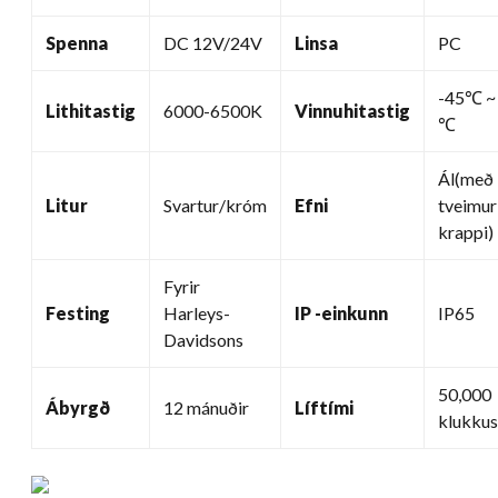
Spenna
DC 12V/24V
Linsa
PC
-45℃ ~
Lithitastig
6000-6500K
Vinnuhitastig
℃
Ál(með
Litur
Svartur/króm
Efni
tveimur
krappi)
Fyrir
Festing
Harleys-
IP -einkunn
IP65
Davidsons
50,000
Ábyrgð
12 mánuðir
Líftími
klukkus