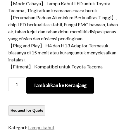
【Mode Cahaya】 Lampu Kabut LED untuk Toyota
Tacoma , Tingkatkan keamanan cuaca buruk.
【Perumahan Paduan Aluminium Berkualitas Tinggi】,
chip LED berkualitas stabil, Fungsi EMC bawaan, tahan
air, tahan kejut dan tahan debu, memiliki disipasi panas
yang efisien dan efisiensi pendinginan.
【Plug and Play】 H4 dan H13 Adaptor Termasuk,
biasanya di 15 menit atau kurang untuk menyelesaikan
instalasi.
【Fitment】 Kompatibel untuk Toyota Tacoma
LED
Tambahkan ke Keranjang
FOG/Lampu
Mengemudi
untuk
Toyota
Tacoma
2016-
Kategori:
Lampu kabut
2019