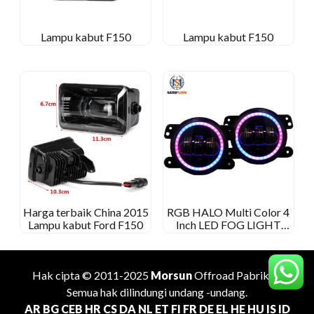
Lampu kabut F150
Lampu kabut F150
Harga terbaik China 2015
RGB HALO Multi Color 4
Lampu kabut Ford F150
Inch LED FOG LIGHT
Telepon Aplikasi Telepon
Bluetooth Remote Control
Hak cipta © 2011-2025
Morsun
Offroad
Pabrikan
.
Semua hak dilindungi undang -undang.
AR
BG
CEB
HR
CS
DA
NL
ET
FI
FR
DE
EL
HE
HU
IS
ID