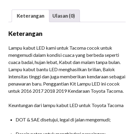
Lampu
kabut
Keterangan
Ulasan (0)
LED
Tacoma
Keterangan
kuantitas
Lampu kabut LED kami untuk Tacoma cocok untuk
mengemudi dalam kondisi cuaca yang berbeda seperti
cuaca badai, hujan lebat, Kabut dan malam tanpa bulan.
Lampu kabut bantu LED menghasilkan brilian, Balok
intensitas tinggi dan juga memberikan kendaraan sebagai
penawaran baru. Penggantian Kit Lampu LED ini cocok
untuk 2016 2017 2018 2019 Kendaraan Toyota Tacoma.
Keuntungan dari lampu kabut LED untuk Toyota Tacoma
DOT & SAE disetujui, legal di jalan mengemudi;
Desain paten untuk menghindari persaingan;