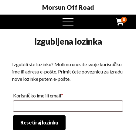
Morsun Off Road
0
Otvoreni
izbornik
Izgubljena lozinka
Izgubili ste lozinku? Molimo unesite svoje korisničko
ime ili adresu e-pošte. Primit ćete poveznicu za izradu
nove lozinke putem e-pošte.
Potreban
Korisničko ime ili email
*
Resetiraj lozinku