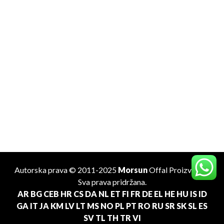
Autorska prava © 2011-2025
Morsun
Offal
Proizvođač
.
Sva prava pridržana.
AR
BG
CEB
HR
CS
DA
NL
ET
FI
FR
DE
EL
HE
HU
IS
ID
GA
IT
JA
KM
LV
LT
MS
NO
PL
PT
RO
RU
SR
SK
SL
ES
SV
TL
TH
TR
VI