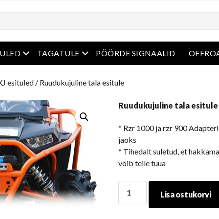
enüü
avatud menüü
avatud menüü
ULED
TAGATULE
PÖÖRDE SIGNAALID
OFFROA
J esituled
/ Ruudukujuline tala esitule
Ruudukujuline tala esitule
* Rzr 1000 ja rzr 900 Adapter
jaoks
* Tihedalt suletud, et hakkam
võib teile tuua
Ruudukujuline
Lisa ostukorvi
tala
esitule