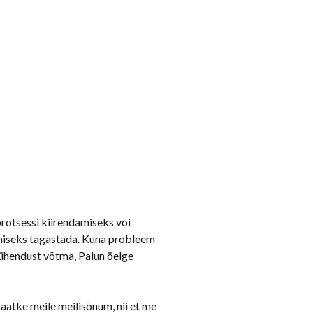
rotsessi kiirendamiseks või
imiseks tagastada. Kuna probleem
a ühendust võtma, Palun öelge
atke meile meilisõnum, nii et me