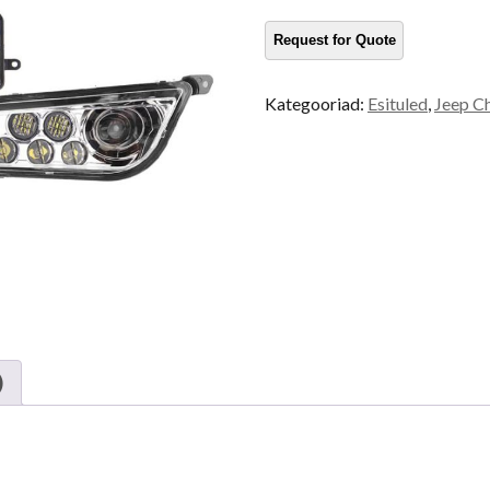
kogus
Kategooriad:
Esituled
,
Jeep Ch
)