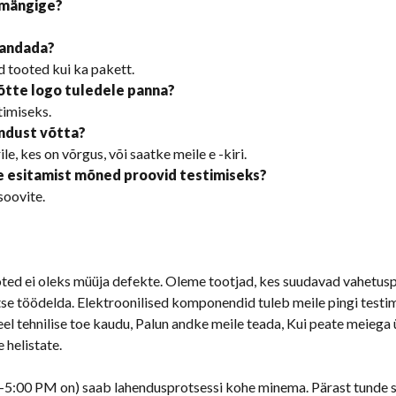
a mängige?
handada?
d tooted kui ka pakett.
õtte logo tuledele panna?
timiseks.
endust võtta?
e, kes on võrgus, või saatke meile e -kiri.
e esitamist mõned proovid testimiseks?
soovite.
ted ei oleks müüja defekte. Oleme tootjad, kes suudavad vahetusp
se töödelda. Elektroonilised komponendid tuleb meile pingi test
teel tehnilise toe kaudu, Palun andke meile teada, Kui peate meieg
e helistate.
5:00 PM on) saab lahendusprotsessi kohe minema. Pärast tunde sa