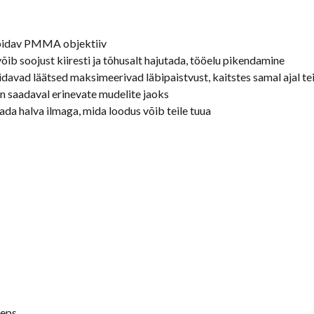
tupidav PMMA objektiiv
õib soojust kiiresti ja tõhusalt hajutada, tööelu pikendamine
davad läätsed maksimeerivad läbipaistvust, kaitstes samal ajal tei
on saadaval erinevate mudelite jaoks
ada halva ilmaga, mida loodus võib teile tuua
 eps