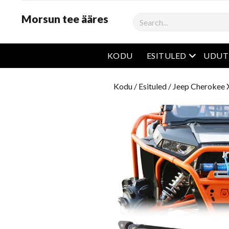
Morsun tee ääres
Otsima
avatud m
KODU
ESITULED
UDUT
Kodu
/
Esituled
/
Jeep Cherokee X