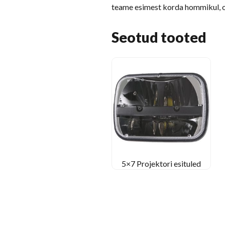
teame esimest korda hommikul, o
Seotud tooted
5×7 Projektori esituled