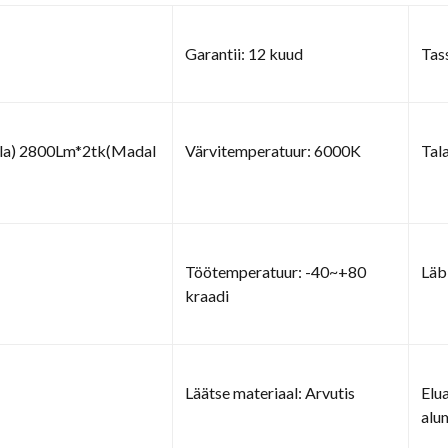
Garantii: 12 kuud
Tas
la) 2800Lm*2tk(Madal
Värvitemperatuur: 6000K
Tal
Töötemperatuur: -40~+80
Läb
kraadi
Läätse materiaal: Arvutis
Elu
alu