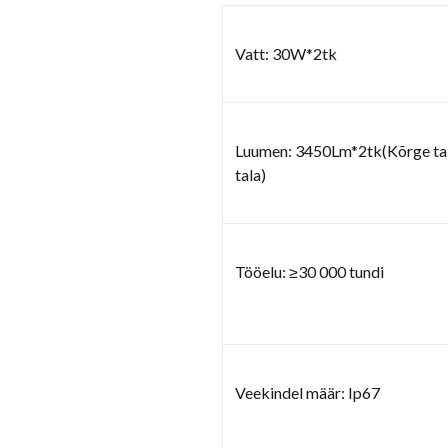
Vatt: 30W*2tk
Luumen: 3450Lm*2tk(Kõrge ta
tala)
Tööelu: ≥30 000 tundi
Veekindel määr: Ip67