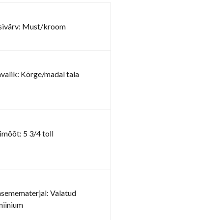
sivärv: Must/kroom
avalik: Kõrge/madal tala
imõõt: 5 3/4 toll
asemematerjal: Valatud
miinium