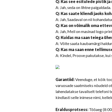
Q: Kas see esitulede pistik j
A: Jah, seda on lihtne paigaldada.
Q: Kas saate kliendi jaoks ko
A: Jah, Saadaval on nii kohandatu
Q: Kas on võimalik oma ettev
A: Jah, Meil on masinad logo prin
Q: Kuidas ma saan teiega üh
A: Võite saata kaubamärgi halduril
Q: Kas ma saan enne tellimus
A: Kindel, Proove pakutakse, kui 
Garantiid:
Veenduge, et kõik too
varuosade saatmiseks nõudeid ot
lahendatakse tavaliselt telefoni 
kindlasti selle inimese nimi, kellel
Eraldusprotsess:
Tööaeg (8:00-