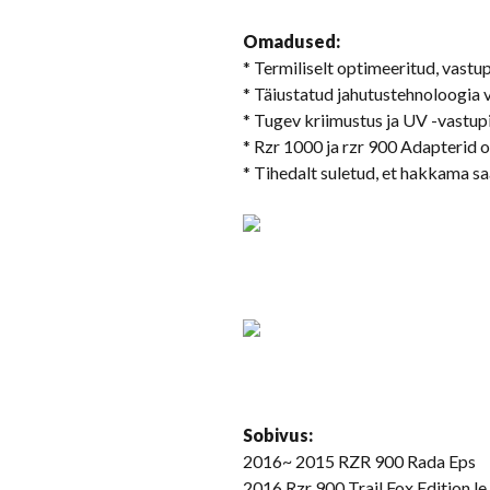
Omadused:
* Termiliselt optimeeritud, vas
* Täiustatud jahutustehnoloogia v
* Tugev kriimustus ja UV -vastupi
* Rzr 1000 ja rzr 900 Adapterid 
* Tihedalt suletud, et hakkama sa
Sobivus:
2016~ 2015 RZR 900 Rada Eps
2016 Rzr 900 Trail Fox Edition le