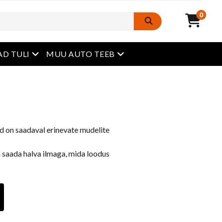
0
avatud menüü
avatud menüü
D TULI
MUU AUTO TEEB
id on saadaval erinevate mudelite
a saada halva ilmaga, mida loodus