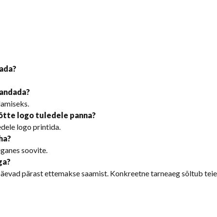
bada?
handada?
damiseks.
õtte logo tuledele panna?
dele logo printida.
ha?
iganes soovite.
ga?
 päevad pärast ettemakse saamist. Konkreetne tarneaeg sõltub teie