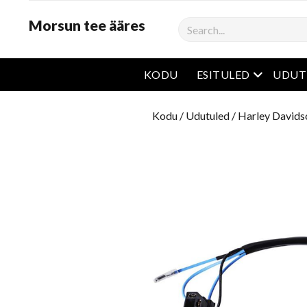
Morsun tee ääres
Otsima
avatud m
KODU
ESITULED
UDUT
Kodu
/
Udutuled
/
Harley Davids