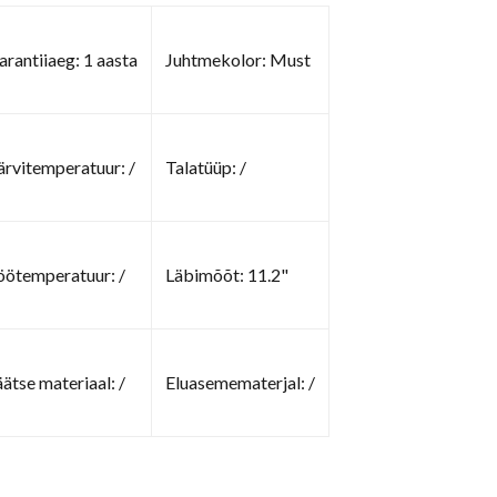
arantiiaeg: 1 aasta
Juhtmekolor: Must
ärvitemperatuur: /
Talatüüp: /
öötemperatuur: /
Läbimõõt: 11.2"
äätse materiaal: /
Eluasemematerjal: /