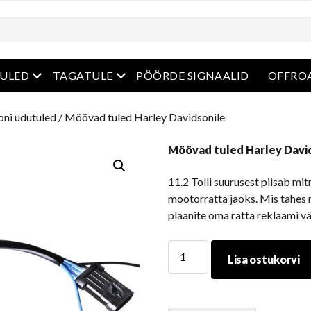
enüü
avatud menüü
avatud menüü
ULED
TAGATULE
PÖÖRDE SIGNAALID
OFFROA
oni udutuled
/ Möövad tuled Harley Davidsonile
Möövad tuled Harley Davi
11.2 Tolli suurusest piisab m
mootorratta jaoks. Mis tahes m
plaanite oma ratta reklaami v
Möövad
Lisa ostukorvi
tuled
Harley
Davidsonile