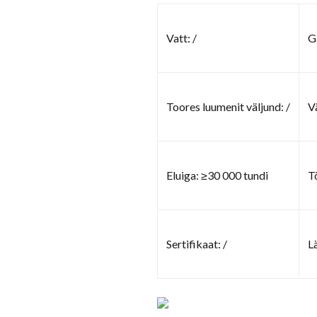
Vatt: /
G
Toores luumenit väljund: /
V
Eluiga: ≥30 000 tundi
T
Sertifikaat: /
L