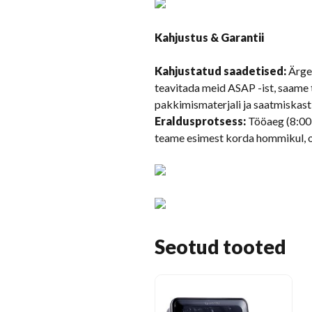
Kahjustus & Garantii
Kahjustatud saadetised:
Ärge 
teavitada meid ASAP -ist, saame t
pakkimismaterjali ja saatmiskasti
Eraldusprotsess:
Tööaeg (8:00-
teame esimest korda hommikul, o
Seotud tooted