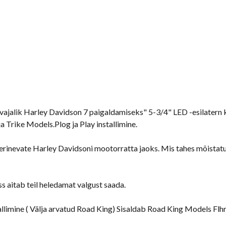
vajalik Harley Davidson 7 paigaldamiseks" 5-3/4" LED -esilatern 
 Trike Models.Plog ja Play installimine.
 erinevate Harley Davidsoni mootorratta jaoks. Mis tahes mõistatus
 aitab teil heledamat valgust saada.
llimine ( Välja arvatud Road King) Sisaldab Road King Models Flhr