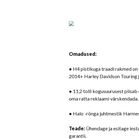
Omadused:
● H4 pistikuga traadi rakmed on 
2014+ Harley Davidson Touring ja
● 11,2 tolli kogusuurusest piisab
oma ratta reklaami värskendada.
● Halo -rõnga juhtmestik Harmess
Teade:
Ühendage ja esitage insta
garantii.