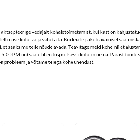
aktsepteerige vedajalt kohaletoimetamist, kui kast on kahjustatud
ellimuse kohe välja vahetada. Kui leiate paketi avamisel saatmiska
, et saaksime teile nõude avada. Teavitage meid kohe, nii et alusta
5:00 PM on) saab lahendusprotsessi kohe minema. Pärast tunde sa
n probleem ja võtame teiega kohe ühendust.