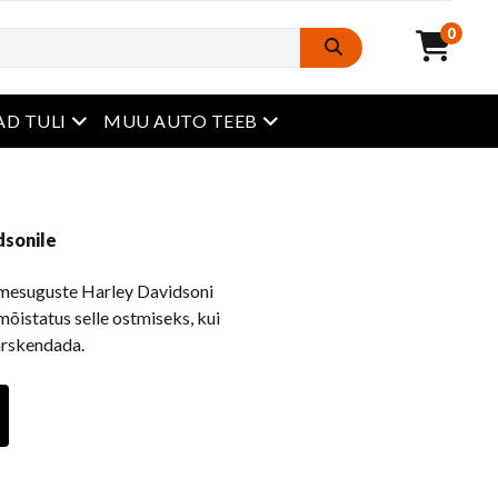
0
avatud menüü
avatud menüü
D TULI
MUU AUTO TEEB
dsonile
itmesuguste Harley Davidsoni
õistatus selle ostmiseks, kui
ärskendada.