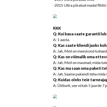
-2015 Ultra piiratud madal flhtkl
KKK
Q: Kui kaua saate garantii lu
A: 1 aasta.
Q: Kas saate kliendi jaoks ko
A: Jah, Meil on meeskond kohan
Q: Kas on võimalik oma ettev
A: Jah, Meil on masinad, mida tule
Q: Kas ma saan oma paketi te
A: Jah. Saame pakendi teha mida 
Q
:
Kuidas oleks teie tarneaja
A: Üldiselt, see võtab 5 juurde 7