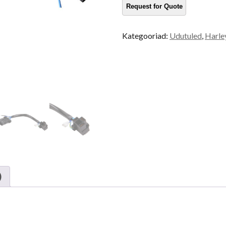
kogus
Kategooriad:
Udutuled
,
Harle
)