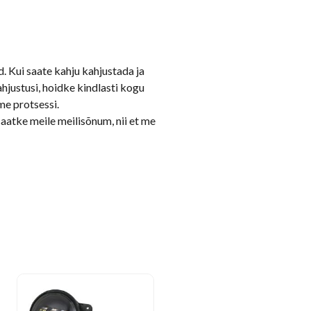
. Kui saate kahju kahjustada ja
hjustusi, hoidke kindlasti kogu
me protsessi.
atke meile meilisõnum, nii et me