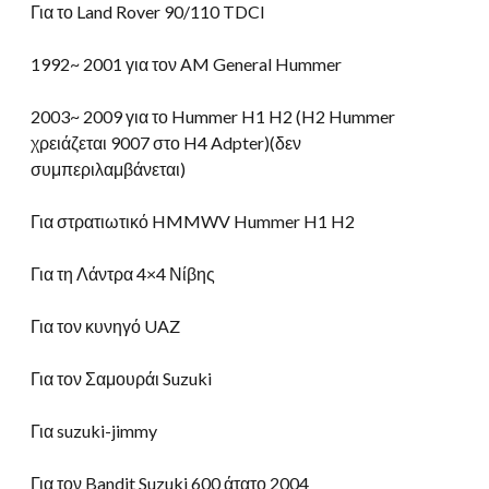
Για το Land Rover 90/110 TDCI
1992~ 2001 για τον AM General Hummer
2003~ 2009 για το Hummer H1 H2 (H2 Hummer
χρειάζεται 9007 στο H4 Adpter)(δεν
συμπεριλαμβάνεται)
Για στρατιωτικό HMMWV Hummer H1 H2
Για τη Λάντρα 4×4 Νίβης
Για τον κυνηγό UAZ
Για τον Σαμουράι Suzuki
Για suzuki-jimmy
Για τον Bandit Suzuki 600 άτατο 2004