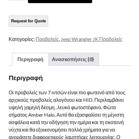
οδήγησε
στρογγυλούς
προβολείς
για
το
Κατηγορίες:
Προβολείς
,
Jeep Wrangler JK Προβολείς
Jeep
Wrangler
JK
Περιγραφή
Ανασκοπήσεις (0)
JKU
CJ
Περιγραφή
TJ
Rubicon
Οι προβολείς των 7 ιντσών είναι πιο φωτεινό από τους
Sahara
αρχικούς προβολείς αλογόνου και HID. Περιλαμβάνει
Unlimited
υψηλή χαμηλή δέσμη , λευκό φωτοστέφανο, Φώτα
με
σήματος Amber Halo, Αυτό θα εξασφαλίσει τη μέγιστη
Halo
ασφάλεια κατά την οδήγηση την ημέρα και τη σκοτεινή
White
νύχτα και θα εξοικονομήσει πολλά χρήματα για να
Yellow
αγοράσετε διαφορετικούς λαμπτήρες λειτουργίας. Ο
ποσότητα