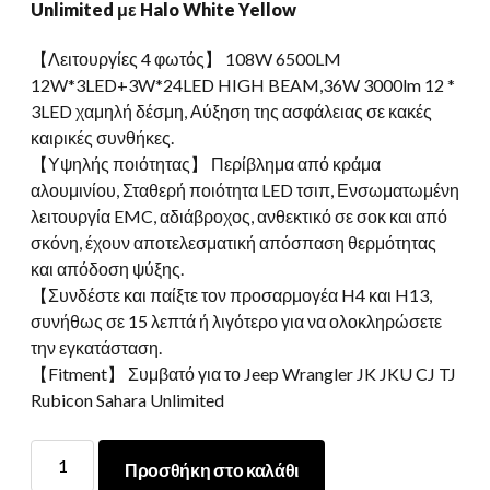
Unlimited με Halo White Yellow
【Λειτουργίες 4 φωτός】 108W 6500LM
12W*3LED+3W*24LED HIGH BEAM,36W 3000lm 12 *
3LED χαμηλή δέσμη, Αύξηση της ασφάλειας σε κακές
καιρικές συνθήκες.
【Υψηλής ποιότητας】 Περίβλημα από κράμα
αλουμινίου, Σταθερή ποιότητα LED τσιπ, Ενσωματωμένη
λειτουργία EMC, αδιάβροχος, ανθεκτικό σε σοκ και από
σκόνη, έχουν αποτελεσματική απόσπαση θερμότητας
και απόδοση ψύξης.
【Συνδέστε και παίξτε τον προσαρμογέα H4 και H13,
συνήθως σε 15 λεπτά ή λιγότερο για να ολοκληρώσετε
την εγκατάσταση.
【Fitment】 Συμβατό για το Jeep Wrangler JK JKU CJ TJ
Rubicon Sahara Unlimited
Morsun
Προσθήκη στο καλάθι
7inch