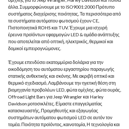
άλλα. Συμμορφώνουμε με το ISO9001:2000 Πρότυπο
συστήματος διαχείρισης ποιότητας, Τα περισσότερα από
τα συστήματα αυτόματου φωτισμού έχουν CE,
Πιστοποιητικά ROHS και TUV. Έχουμε μια ισχυρή
έρευνα προϊόντων εφαρμογών LED & ομάδα ανάπτυξης
που αποτελείται από οπτική, ηλεκτρικός, θερμικοί και
δομικοί εμπειρογνώμονες.
Έχουμε επενδύσει εκατομμύρια δολάρια για την
οικοδόμηση του αυτόματου εργαστηρίου παραγωγής
στατικής ανθεκτικής και σκόνης. Με ακριβή οπτικό και
θερμικό σχεδιασμό, Λαμβάνουμε την ηγετική θέση στη
βιομηχανία προβολέων LED, φώτα ομίχλης, φώτα ουράς,
Offroad Light Bars για Jeep Wrangler και Harley
Davidson μοτοσικλέτες. Είμαστε επαγγελματίας
κατασκευαστής, Προμηθευτής και εξαγωγέας
συστημάτων αυτόματου φωτισμού LED σε αυτόν τον
τομέα. Ποιότητα προϊόντος, καινοτομία, Η τεχνολογία και