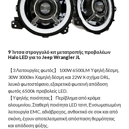
9 Ίντσα στρογγυλό κιτ μετατροπής προβολέων
Halo LED για το Jeep Wrangler JL
【3 Λειτουργίες φωτός】 100W 6500LM Υψηλή δέσμη,
30W 3000lm Χαμηλή δέσμη και 22W X σχήμα DRL,
λευκό φωτοστέφανο, εξαιρετικά φωτεινή απόδοση
φωτός 6500k προβολείς LED.
【Υψηλής ποιότητας】 Περίβλημα από κράμα
αλουμινίου, Σταθερή ποιότητα LED τσιπ, Ενσωματωμένη
λειτουργία EMC, αδιάβροχος, ανθεκτικό σε σοκ και από
σκόνη, έχουν αποτελεσματική απόσπαση θερμότητας
και απόδοση ψύξης.