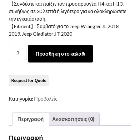
【Συνδέστε και παίξτε τον προσαρμογέα H4 και H13,
συνήθως σε 30 λεπτά ή λιγότερο για να ολοκληρώσετε
την εγκατάσταση.
【Fitment】 Συμβατό για το Jeep Wrangler JL 2018
2019, Jeep Gladiator JT 2020
9
Προσθήκη στο καλάθι
Ίντσα
στρογγυλό
κιτ
μετατροπής
προβολέων
Halo
Κατηγορία:
Προβολείς
LED
για
το
Περιγραφή
Ανασκοπήσεις (0)
Jeep
Wrangler
Περιγραφή
JL