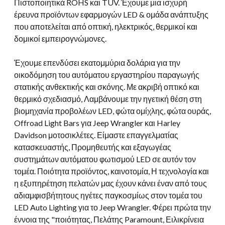
Πιστοποιητικά ROHS και TUV. Έχουμε μια ισχυρή
έρευνα προϊόντων εφαρμογών LED & ομάδα ανάπτυξης
που αποτελείται από οπτική, ηλεκτρικός, θερμικοί και
δομικοί εμπειρογνώμονες.
Έχουμε επενδύσει εκατομμύρια δολάρια για την
οικοδόμηση του αυτόματου εργαστηρίου παραγωγής
στατικής ανθεκτικής και σκόνης. Με ακριβή οπτικό και
θερμικό σχεδιασμό, Λαμβάνουμε την ηγετική θέση στη
βιομηχανία προβολέων LED, φώτα ομίχλης, φώτα ουράς,
Offroad Light Bars για Jeep Wrangler και Harley
Davidson μοτοσικλέτες. Είμαστε επαγγελματίας
κατασκευαστής, Προμηθευτής και εξαγωγέας
συστημάτων αυτόματου φωτισμού LED σε αυτόν τον
τομέα. Ποιότητα προϊόντος, καινοτομία, Η τεχνολογία και
η εξυπηρέτηση πελατών μας έχουν κάνει έναν από τους
αδιαμφισβήτητους ηγέτες παγκοσμίως στον τομέα του
LED Auto Lighting για το Jeep Wrangler. Φέρει πρώτα την
έννοια της "ποιότητας, Πελάτης Paramount, Ειλικρίνεια