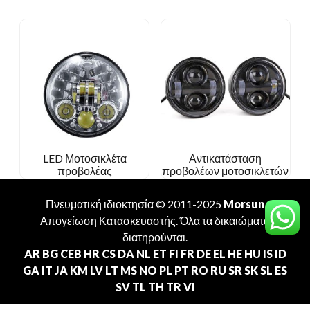
LED Μοτοσικλέτα
Αντικατάσταση
προβολέας
προβολέων μοτοσικλετών
Πνευματική ιδιοκτησία © 2011-2025
Morsun
Απογείωση
Κατασκευαστής
. Όλα τα δικαιώματα
διατηρούνται.
AR
BG
CEB
HR
CS
DA
NL
ET
FI
FR
DE
EL
HE
HU
IS
ID
GA
IT
JA
KM
LV
LT
MS
NO
PL
PT
RO
RU
SR
SK
SL
ES
SV
TL
TH
TR
VI