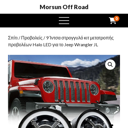
Morsun Off Road
0
μενού
Σπίτι
/
Προβολείς
/ 9 Ίντσα στρογγυλό κιτ μετατροπής
προβολέων Halo LED για το Jeep Wrangler JL