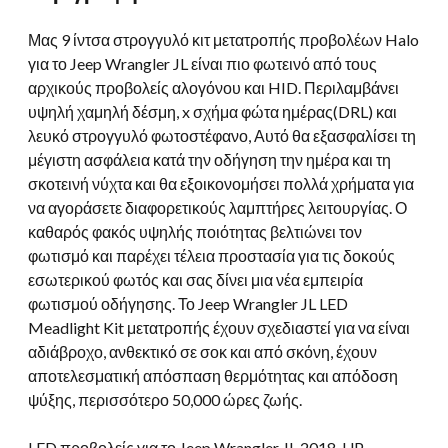
ποσότητα
Μας 9 ίντσα στρογγυλό κιτ μετατροπής προβολέων Halo
για το Jeep Wrangler JL είναι πιο φωτεινό από τους
αρχικούς προβολείς αλογόνου και HID. Περιλαμβάνει
υψηλή χαμηλή δέσμη, x σχήμα φώτα ημέρας(DRL) και
λευκό στρογγυλό φωτοστέφανο, Αυτό θα εξασφαλίσει τη
μέγιστη ασφάλεια κατά την οδήγηση την ημέρα και τη
σκοτεινή νύχτα και θα εξοικονομήσει πολλά χρήματα για
να αγοράσετε διαφορετικούς λαμπτήρες λειτουργίας. Ο
καθαρός φακός υψηλής ποιότητας βελτιώνει τον
φωτισμό και παρέχει τέλεια προστασία για τις δοκούς
εσωτερικού φωτός και σας δίνει μια νέα εμπειρία
φωτισμού οδήγησης. Το Jeep Wrangler JL LED
Meadlight Kit μετατροπής έχουν σχεδιαστεί για να είναι
αδιάβροχο, ανθεκτικό σε σοκ και από σκόνη, έχουν
αποτελεσματική απόσπαση θερμότητας και απόδοση
ψύξης, περισσότερο 50,000 ώρες ζωής.
LED προβολείς για το Jeep Wrangler JL 2018-UP