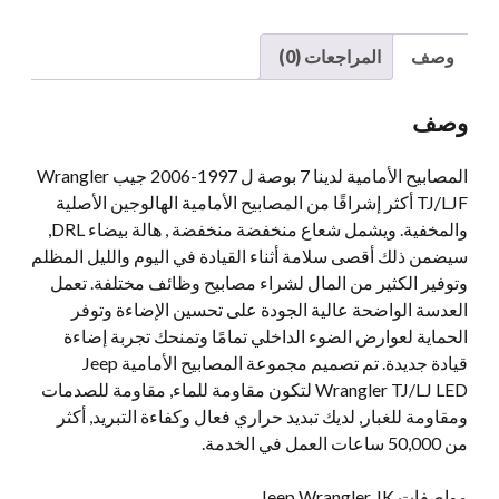
TJ/LJ
كمية
وصف
المراجعات (0)
وصف
المصابيح الأمامية لدينا 7 بوصة ل 1997-2006 جيب Wrangler
TJ/LJF أكثر إشراقًا من المصابيح الأمامية الهالوجين الأصلية
والمخفية. ويشمل شعاع منخفضة منخفضة , هالة بيضاء DRL,
سيضمن ذلك أقصى سلامة أثناء القيادة في اليوم والليل المظلم
وتوفير الكثير من المال لشراء مصابيح وظائف مختلفة. تعمل
العدسة الواضحة عالية الجودة على تحسين الإضاءة وتوفر
الحماية لعوارض الضوء الداخلي تمامًا وتمنحك تجربة إضاءة
قيادة جديدة. تم تصميم مجموعة المصابيح الأمامية Jeep
Wrangler TJ/LJ LED لتكون مقاومة للماء, مقاومة للصدمات
ومقاومة للغبار, لديك تبديد حراري فعال وكفاءة التبريد, أكثر
من 50,000 ساعات العمل في الخدمة.
مواصفات Jeep Wrangler JK