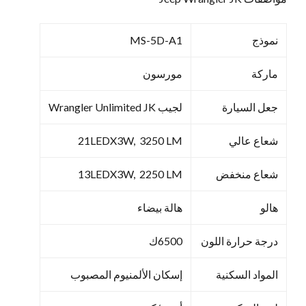
نموذج
MS-5D-A1
ماركة
مورسون
جعل السيارة
لجيب Wrangler Unlimited JK
شعاع عالي
21LEDX3W, 3250 LM
شعاع منخفض
13LEDX3W, 2250 LM
هالو
هالة بيضاء
درجة حرارة اللون
6500ك
المواد السكنية
إسكان الألمنيوم المصبوب