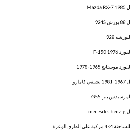
ل Mazda RX-7 1985
ل 88 بورش 924S
لبورشه 928
لفورد F-150 1976
لفورد موستانج 1965-1978
ل 1967-1981 تشيفي كامارو
لمرسيدس بنز-G55
ل mecesdes benz-g
للشاحنة 4×4 مركبة على الطرق الوعرة