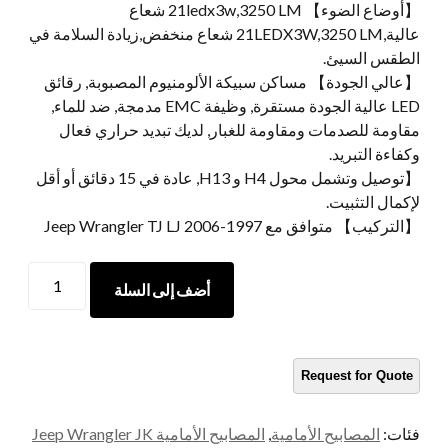
【أوضاع الضوء】 21ledx3w,3250 LM شعاع
عالية,21LEDX3W,3250 LM شعاع منخفض,زيادة السلامة في
الطقس السيئ.
【عالي الجودة】 مساكن سبيكة الألومنيوم المصبوبة, رقائق
LED عالية الجودة مستقرة, وظيفة EMC مدمجة, ضد للماء,
مقاومة للصدمات ومقاومة للغبار, لديك تبديد حراري فعال
وكفاءة التبريد.
【توصيل وتشمل محول H4 و H13, عادة في 15 دقائق أو أقل
لإكمال التثبيت.
【التركيب】 متوافق مع 1997-2006 Jeep Wrangler TJ LJ
MORSUN
أضف إلى السلة
7INCH
ORCEDECLE
MOUNDOR
1997-
2006
Jeep
فئات:
المصابيح الأمامية
,
المصابيح الأمامية Jeep Wrangler JK
Wrangler