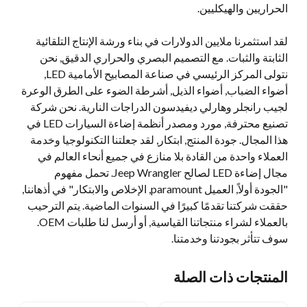
الحراريين والهيكليين.
لقد استثمرنا ملايين الدولارات في بناء ورشة الإنتاج التلقائية
الثابتة والثبات. مع التصميم البصري والحراري الدقيق, نحن
نتولى المركز الرئيسي في صناعة المصابيح الأمامية LED,
أضواء الضباب, أضواء الذيل, أشرطة الضوء على الطرق الوعرة
لجيب رانجلر وهارلي ديفيدسون الدراجات النارية. نحن شركة
تصنيع محترفة, مورد ومصدر أنظمة إضاءة السيارات LED في
هذا المجال. جودة المنتج, ابتكار, لقد جعلتنا التكنولوجيا وخدمة
العملاء واحدة من القادة بلا منازع في جميع أنحاء العالم في
مجال إضاءة LED لصالح Jeep Wrangler. تحمل مفهوم
"الجودة أولاً, العميل paramount, الإخلاص والابتكار" في أذهاننا,
حققت شركتنا تقدمًا كبيرًا في السنوات الماضية. يتم الترحيب
بالعملاء لشراء منتجاتنا القياسية, أو أرسل لنا طلبات OEM.
سوف تتأثر بجودتنا وخدمتنا.
المنتجات ذات الصلة