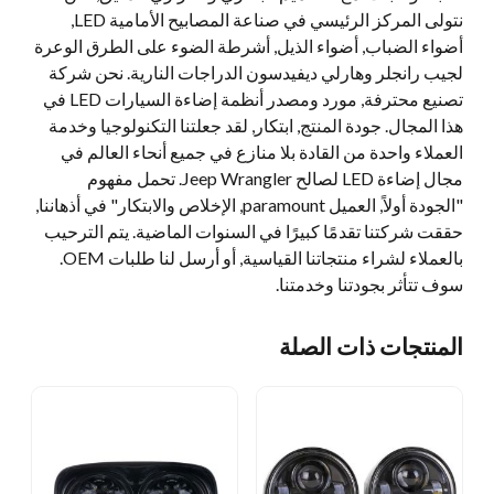
نتولى المركز الرئيسي في صناعة المصابيح الأمامية LED,
أضواء الضباب, أضواء الذيل, أشرطة الضوء على الطرق الوعرة
لجيب رانجلر وهارلي ديفيدسون الدراجات النارية. نحن شركة
تصنيع محترفة, مورد ومصدر أنظمة إضاءة السيارات LED في
هذا المجال. جودة المنتج, ابتكار, لقد جعلتنا التكنولوجيا وخدمة
العملاء واحدة من القادة بلا منازع في جميع أنحاء العالم في
مجال إضاءة LED لصالح Jeep Wrangler. تحمل مفهوم
"الجودة أولاً, العميل paramount, الإخلاص والابتكار" في أذهاننا,
حققت شركتنا تقدمًا كبيرًا في السنوات الماضية. يتم الترحيب
بالعملاء لشراء منتجاتنا القياسية, أو أرسل لنا طلبات OEM.
سوف تتأثر بجودتنا وخدمتنا.
المنتجات ذات الصلة