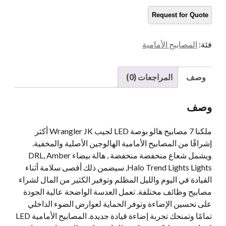
HALO
LIGHTS
لـ
فئة:
المصابيح الأمامية
JEEP
WRANGLER
كمية
وصف
المراجعات (0)
وصف
ملكنا 7 مصابيح هالو بوصة LED لجيب Wrangler JK أكثر
إشراقًا من المصابيح الأمامية الهالوجين الأصلية والمخفية.
ويشمل شعاع منخفضة منخفضة , هالة بيضاء DRL, Amber
Halo Trend Lights Lights, سيضمن ذلك أقصى سلامة أثناء
القيادة في اليوم والليل المظلم وتوفير الكثير من المال لشراء
مصابيح وظائف مختلفة. تعمل العدسة الواضحة عالية الجودة
على تحسين الإضاءة وتوفر الحماية لعوارض الضوء الداخلي
تمامًا وتمنحك تجربة إضاءة قيادة جديدة. المصابيح الأمامية LED