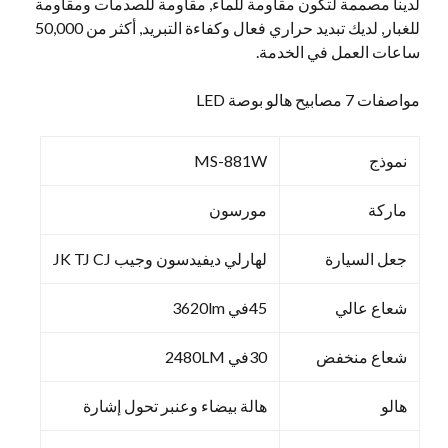
لدينا مصممة لتكون مقاومة للماء, مقاومة للصدمات ومقاومة
للغبار, لديك تبديد حراري فعال وكفاءة التبريد, أكثر من 50,000
ساعات العمل في الخدمة.
مواصفات 7 مصابيح هالو بوصة LED
نموذج
MS-881W
ماركة
مورسون
جعل السيارة
لهارلي ديفيدسون وجيب JK TJ CJ
شعاع عالي
45في 3620lm
شعاع منخفض
30في 2480LM
هالو
هالة بيضاء وعنبر تحول إشارة