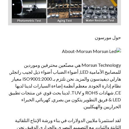
حول مورسون
Morsun Technology هي مصنّعين محترفين وموردين
للمصابيح الأمامية LED, أضواء الضباب أضواء ذيل لجيب رانجلر,
هارلي ديفيدسون والمزيد. نحن نلتزم بـ ISO9001:2000 معيار
نظام إدارة الجودة, معظم أنظمة إضاءة السيارات لدينا لديها
CE, شهادات ROHS و TUV. لدينا بحث قوي عن منتجات تطبيق
LED & فريق التطوير يتكون من بصري, كهربائي, الخبراء
الحراريين والهيكليين.
لقد استثمرنا ملايين الدولارات في بناء ورشة الإنتاج التلقائية
الثابتة والثبات. مع التصميم البصري والحراري الدقيق, نحن