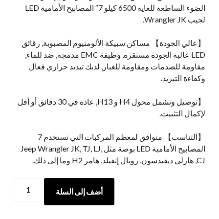
الضوء الساطعة للغاية 6500 كيلو 7″ المصابيح الأمامية LED
لجيب Wrangler JK.
【عالي الجودة】 مساكن سبيكة الألومنيوم المصبوبة, رقائق
LED عالية الجودة مستقرة, وظيفة EMC مدمجة, ضد للماء,
مقاومة للصدمات ومقاومة للغبار, لديك تبديد حراري فعال
وكفاءة التبريد.
【توصيل وتشمل محول H4 و H13, عادة في 30 دقائق أو أقل
لإكمال التثبيت.
【التناسب】 متوافق لمعظم المركبات التي تستخدم 7
المصابيح الأمامية LED بوصة مثل Jeep Wrangler JK, TJ, LJ,
CJ, هارلي ديفيدسون, رويال إنفيلد, هامر H2 وما إلى ذلك.
7
أضف إلى السلة
بوصة
LED
LED