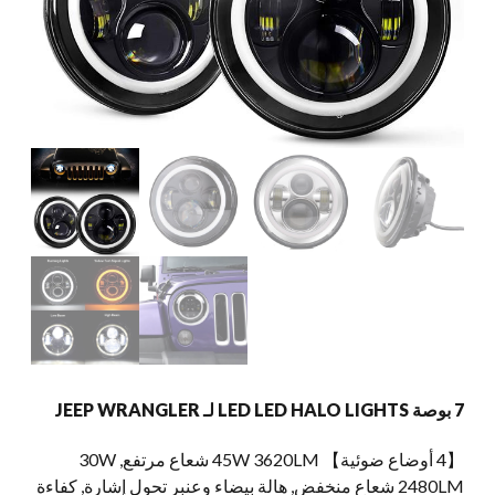
7 بوصة LED LED HALO LIGHTS لـ JEEP WRANGLER
【4 أوضاع ضوئية】 45W 3620LM شعاع مرتفع, 30W
2480LM شعاع منخفض, هالة بيضاء وعنبر تحول إشارة, كفاءة