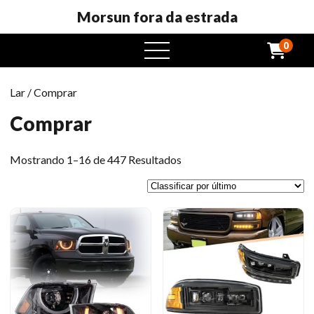
Morsun fora da estrada
0
Abrir
menu
Lar
/ Comprar
Comprar
Classificado
Mostrando 1–16 de 447 Resultados
por
mais
recente