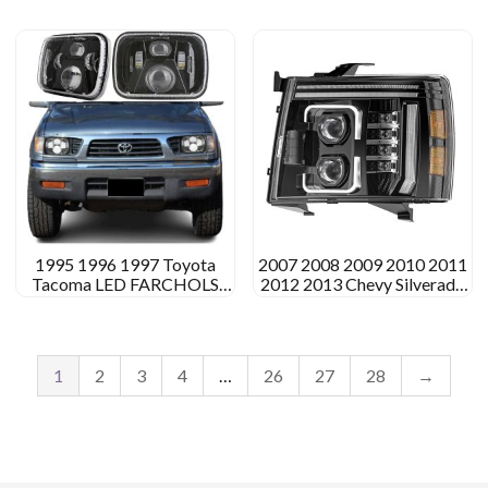
1995 1996 1997 Toyota
2007 2008 2009 2010 2011
Tacoma LED FARCHOLS
2012 2013 Chevy Silverado
Atualização de conversão
1500 Montagem dos faróis
de LED
1
2
3
4
…
26
27
28
→