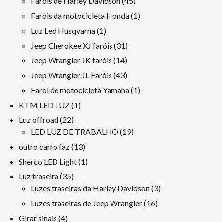
45
Faróis de Harley Davidson
45
produtos
1
Faróis da motocicleta Honda
1
produto
1
Luz Led Husqvarna
1
produto
31
Jeep Cherokee XJ faróis
31
produtos
14
Jeep Wrangler JK faróis
14
produtos
43
Jeep Wrangler JL Faróis
43
produtos
1
Farol de motocicleta Yamaha
1
produto
1
KTM LED LUZ
1
produto
22
Luz offroad
22
produtos
19
LED LUZ DE TRABALHO
19
produtos
13
outro carro faz
13
produtos
1
Sherco LED Light
1
produto
35
Luz traseira
35
produtos
3
Luzes traseiras da Harley Davidson
3
produtos
16
Luzes traseiras de Jeep Wrangler
16
produtos
4
Girar sinais
4