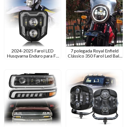
2024-2025 Farol LED
7 polegada Royal Enfield
Husqvarna Enduro para FE
Clássico 350 Farol Led Bala
501 450 350 250 O 125 150
Continental GT 650 Luz
250 300 701
frontal do caçador de
meteoros do interceptor do
Himalaia