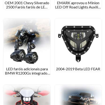
OEM 2001 Chevy Silverado
EMARK aprovou o Minion
2500 Faróis faróis de LED
LED Off Road Lights Auxiliar
personalizados para 2001
Lights para caminhões
Chevy Silverado 2500
LED faróis adicionais para
2004-2019 Beta LED FEAR
BMW R1200Gs integrados
com inundação/luz de ponto