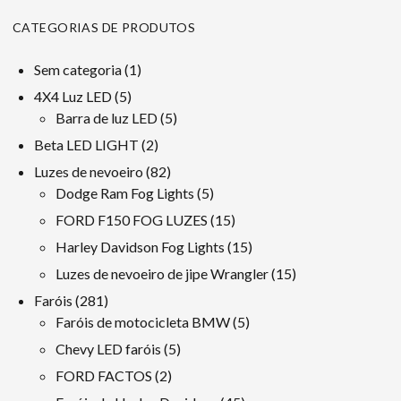
CATEGORIAS DE PRODUTOS
1
Sem categoria
1
produto
5
4X4 Luz LED
5
produtos
5
Barra de luz LED
5
produtos
2
Beta LED LIGHT
2
produtos
82
Luzes de nevoeiro
82
produtos
5
Dodge Ram Fog Lights
5
produtos
15
FORD F150 FOG LUZES
15
produtos
15
Harley Davidson Fog Lights
15
produtos
15
Luzes de nevoeiro de jipe ​​Wrangler
15
produtos
281
Faróis
281
produtos
5
Faróis de motocicleta BMW
5
produtos
5
Chevy LED faróis
5
produtos
2
FORD FACTOS
2
produtos